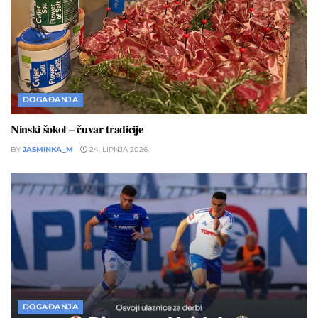
DOGAĐANJA
Ninski šokol – čuvar tradicije
BY
JASMINKA_M
24. LIPNJA 2026.
DOGAĐANJA