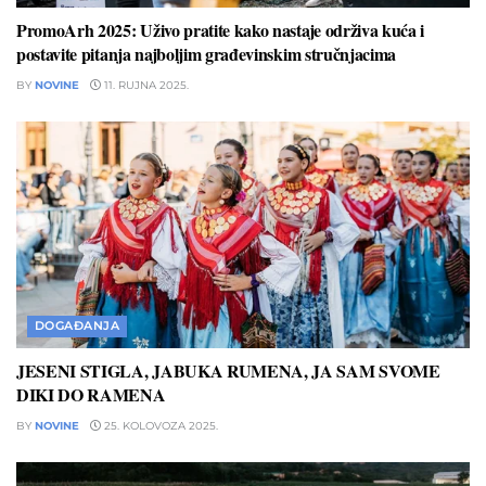
PromoArh 2025: Uživo pratite kako nastaje održiva kuća i
postavite pitanja najboljim građevinskim stručnjacima
BY
NOVINE
11. RUJNA 2025.
DOGAĐANJA
JESENI STIGLA, JABUKA RUMENA, JA SAM SVOME
DIKI DO RAMENA
BY
NOVINE
25. KOLOVOZA 2025.