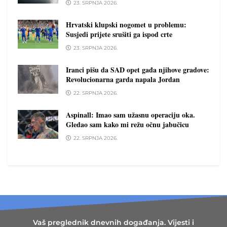
23. SRPNJA 2026.
Hrvatski klupski nogomet u problemu:
Susjedi prijete srušiti ga ispod crte
23. SRPNJA 2026.
Iranci pišu da SAD opet gađa njihove gradove:
Revolucionarna garda napala Jordan
22. SRPNJA 2026.
Aspinall: Imao sam užasnu operaciju oka.
Gledao sam kako mi režu očnu jabučicu
22. SRPNJA 2026.
Vaš preglednik dnevnih događanja. Vijesti i