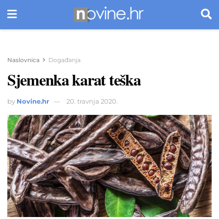
Naslovnica
Događanja
Sjemenka karat teška
by
Novine.hr
20. travnja 2020.