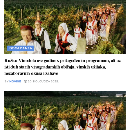
DOGAĐANJA
Ružica Vinodola ove godine s prilagođenim programom, ali uz
isti duh starih vinogradarskih običaja, vinskih užitaka,
nezaboravnih okusa i zabave
BY
NOVINE
20. KOLOVOZA 2025.