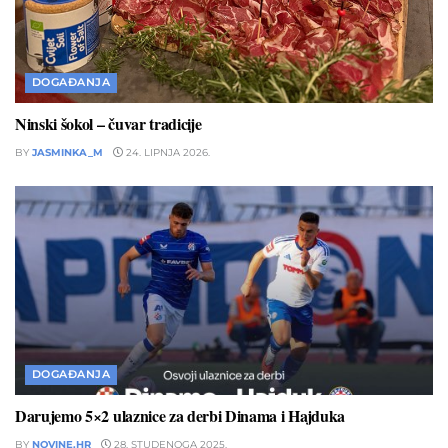
DOGAĐANJA
Ninski šokol – čuvar tradicije
BY
JASMINKA_M
24. LIPNJA 2026.
DOGAĐANJA
Darujemo 5×2 ulaznice za derbi Dinama i Hajduka
BY
NOVINE.HR
28. STUDENOGA 2025.