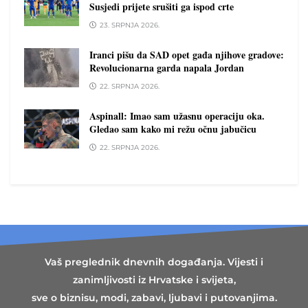
Susjedi prijete srušiti ga ispod crte
23. SRPNJA 2026.
Iranci pišu da SAD opet gađa njihove gradove:
Revolucionarna garda napala Jordan
22. SRPNJA 2026.
Aspinall: Imao sam užasnu operaciju oka.
Gledao sam kako mi režu očnu jabučicu
22. SRPNJA 2026.
Vaš preglednik dnevnih događanja. Vijesti i
zanimljivosti iz Hrvatske i svijeta,
sve o biznisu, modi, zabavi, ljubavi i putovanjima.