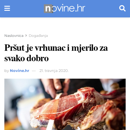
Naslovnica
Događanja
Pršut je vrhunac i mjerilo za
svako dobro
by
Novine.hr
21. travnja 2020.