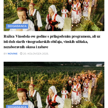
DOGAĐANJA
Ružica Vinodola ove godine s prilagođenim programom, ali uz
isti duh starih vinogradarskih običaja, vinskih užitaka,
nezaboravnih okusa i zabave
BY
NOVINE
20. KOLOVOZA 2025.
DOGAĐANJA