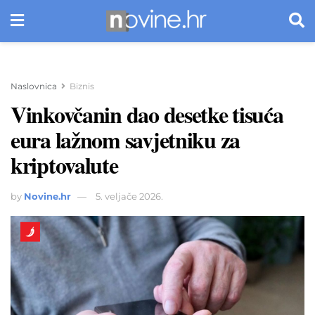
Naslovnica
Biznis
Vinkovčanin dao desetke tisuća
eura lažnom savjetniku za
kriptovalute
by
Novine.hr
5. veljače 2026.