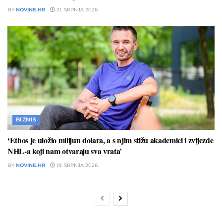
BY
NOVINE.HR
21. SRPNJA 2026.
BIZNIS
‘Ethos je uložio milijun dolara, a s njim stižu akademici i zvijezde
NHL-a koji nam otvaraju sva vrata’
BY
NOVINE.HR
19. SRPNJA 2026.