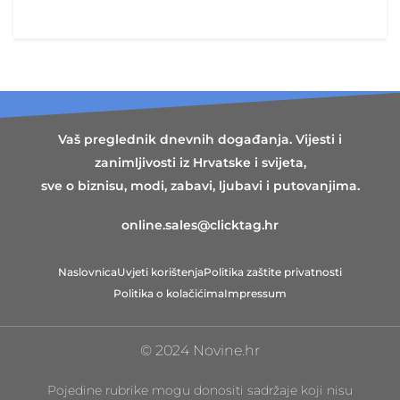
Vaš preglednik dnevnih događanja. Vijesti i
zanimljivosti iz Hrvatske i svijeta,
sve o biznisu, modi, zabavi, ljubavi i putovanjima.
online.sales@clicktag.hr
Naslovnica
Uvjeti korištenja
Politika zaštite privatnosti
Politika o kolačićima
Impressum
© 2024 Novine.hr
Pojedine rubrike mogu donositi sadržaje koji nisu