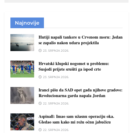
Najnovije
Hutiji napali tankere u Crvenom moru: Jedan
se zapalio nakon udara projektila
23. SRPNJA 2026.
Hrvatski klupski nogomet u problemu:
Susjedi prijete srušiti ga ispod crte
23. SRPNJA 2026.
Iranci pišu da SAD opet gađa njihove gradove:
Revolucionarna garda napala Jordan
22. SRPNJA 2026.
Aspinall: Imao sam užasnu operaciju oka.
Gledao sam kako mi režu očnu jabučicu
22. SRPNJA 2026.