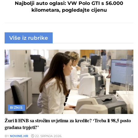
Najbolji auto oglasi: VW Polo GTI s 56.000
kilometara, pogledajte cijenu
Više iz rubrike
BIZNIS
Žuri li HNB sa strožim uvjetima za kredite? ‘Treba li 98,5 posto
građana trpjeti?’
BY
NOVINE.HR
22. SRPNJA 2026.