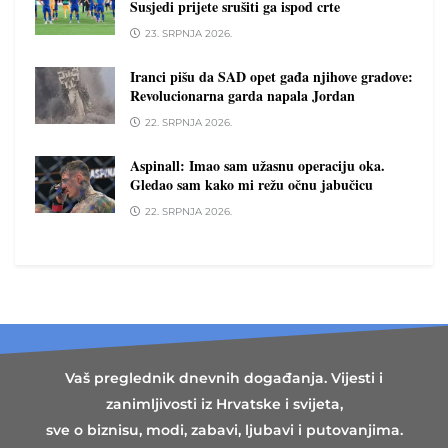
Susjedi prijete srušiti ga ispod crte
23. SRPNJA 2026.
Iranci pišu da SAD opet gađa njihove gradove:
Revolucionarna garda napala Jordan
22. SRPNJA 2026.
Aspinall: Imao sam užasnu operaciju oka.
Gledao sam kako mi režu očnu jabučicu
22. SRPNJA 2026.
Vaš preglednik dnevnih događanja. Vijesti i
zanimljivosti iz Hrvatske i svijeta,
sve o biznisu, modi, zabavi, ljubavi i putovanjima.