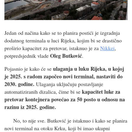
Jedan od načina kako se to planira postići je izgradnja
dodatnog terminala u luci Rijeka, kojim bi se drastično
proširio kapacitet za pretovar, istaknuo je za
Nikkei
,
Oleg Butković
potpredsjednik vlade
.
ulaganja u luku Rijeka, u kojoj
Pojasnio je kako će se
je 2025. s radom započeo novi terminal, nastaviti do
2030. godine.
Ulaganja uključuju postavljanje
kapacitet luke za
automatiziranih dizalica, čime bi se
pretovar kontejnera povećao za 50 posto u odnosu na
razinu iz 2025. godine.
No, to nije sve. Butković je istaknuo i kako se planira
novi terminal na otoku Krku, koji bi imao ukupni