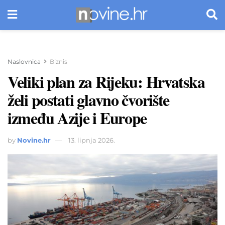
Naslovnica
Biznis
Veliki plan za Rijeku: Hrvatska
želi postati glavno čvorište
između Azije i Europe
by
Novine.hr
13. lipnja 2026.