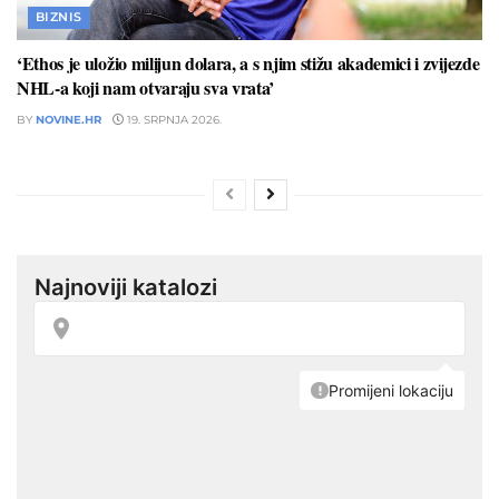
BIZNIS
‘Ethos je uložio milijun dolara, a s njim stižu akademici i zvijezde
NHL-a koji nam otvaraju sva vrata’
BY
NOVINE.HR
19. SRPNJA 2026.