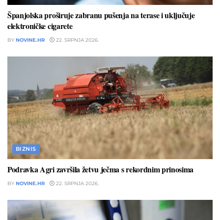
Španjolska proširuje zabranu pušenja na terase i uključuje
elektroničke cigarete
BY
NOVINE.HR
22. SRPNJA 2026.
BIZNIS
Podravka Agri završila žetvu ječma s rekordnim prinosima
BY
NOVINE.HR
22. SRPNJA 2026.