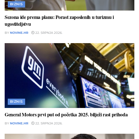
BIZNIS
Sezona ide prema planu: Porast zaposlenih u turizmu i
ugostiteljstvu
BY
NOVINE.HR
22. SRPNJA 2026.
BIZNIS
General Motors prvi put od početka 2025. bilježi rast prihoda
BY
NOVINE.HR
22. SRPNJA 2026.