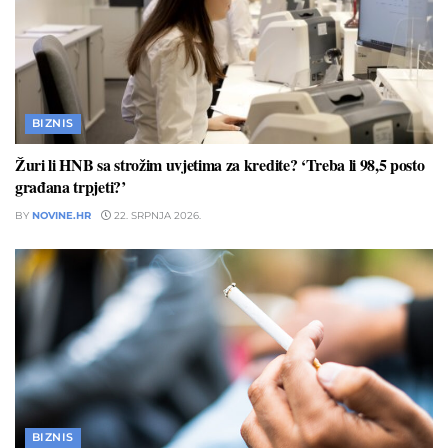
BIZNIS
Žuri li HNB sa strožim uvjetima za kredite? ‘Treba li 98,5 posto
građana trpjeti?’
BY
NOVINE.HR
22. SRPNJA 2026.
BIZNIS