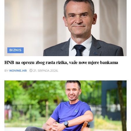
BIZNIS
HNB na oprezu zbog rasta rizika, važe nove mjere bankama
BY
NOVINE.HR
21. SRPNJA 2026.