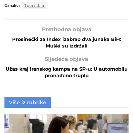
Oznake:
Tportal.hr
Prethodna objava
Prosinečki za Index izabrao dva junaka BiH:
Muški su izdržali
Sljedeća objava
Užas kraj iranskog kampa na SP-u: U automobilu
pronađeno truplo
Više iz rubrike