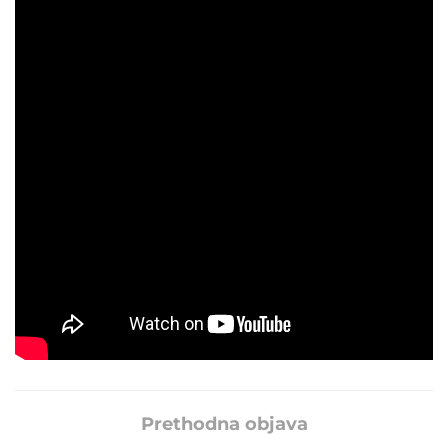
POGLEDAJTE NOVI PODCAST ILIJE JANDRIĆA
U obrazloženju za uvođenje sankcija, koje
podrazumijevaju i zamrzavanje imovine u EU, stoji da je
tvrtka SBK Art osnovana kako bi se na nju prenio udio
Sberbanka u Fortenovi.
Sberbank je početkom studenoga 2022.
objavio da je
prodao svoj udio od oko 43 posto u vlasništvu Fortenova
biznismenu iz Ujedinjenih Arapskih Emirata Saifu bin
Marhanu Alketbiju, a Hrvatska…
Pročitajte više na
Poslovni.hr
Prethodna objava