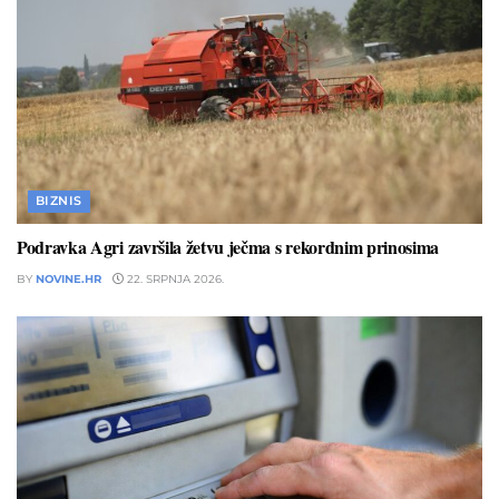
BIZNIS
Podravka Agri završila žetvu ječma s rekordnim prinosima
BY
NOVINE.HR
22. SRPNJA 2026.