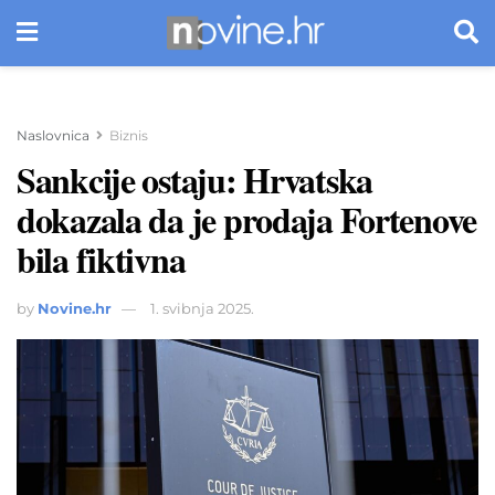
Naslovnica
Biznis
Sankcije ostaju: Hrvatska
dokazala da je prodaja Fortenove
bila fiktivna
by
Novine.hr
1. svibnja 2025.