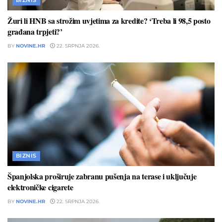
Žuri li HNB sa strožim uvjetima za kredite? ‘Treba li 98,5 posto
građana trpjeti?’
BY
NOVINE.HR
22. SRPNJA 2026.
BIZNIS
Španjolska proširuje zabranu pušenja na terase i uključuje
elektroničke cigarete
BY
NOVINE.HR
22. SRPNJA 2026.