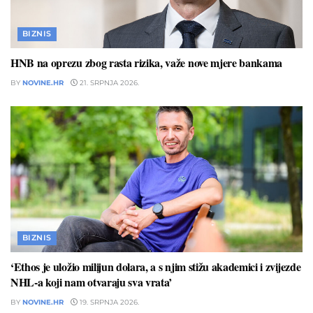
BIZNIS
HNB na oprezu zbog rasta rizika, važe nove mjere bankama
BY
NOVINE.HR
21. SRPNJA 2026.
BIZNIS
‘Ethos je uložio milijun dolara, a s njim stižu akademici i zvijezde
NHL-a koji nam otvaraju sva vrata’
BY
NOVINE.HR
19. SRPNJA 2026.