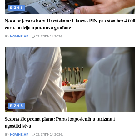
BIZNIS
Nova prijevara hara Hrvatskom: Ukucao PIN pa ostao bez 4.000
eura, policija upozorava građane
BY
NOVINE.HR
22. SRPNJA 2026.
BIZNIS
Sezona ide prema planu: Porast zaposlenih u turizmu i
ugostiteljstvu
BY
NOVINE.HR
22. SRPNJA 2026.