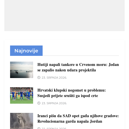
Najnovije
Hutiji napali tankere u Crvenom moru: Jedan
se zapalio nakon udara projektila
23. SRPNJA 2026.
Hrvatski klupski nogomet u problemu:
Susjedi prijete srušiti ga ispod crte
23. SRPNJA 2026.
Iranci pišu da SAD opet gađa njihove gradove:
Revolucionarna garda napala Jordan
22. SRPNJA 2026.