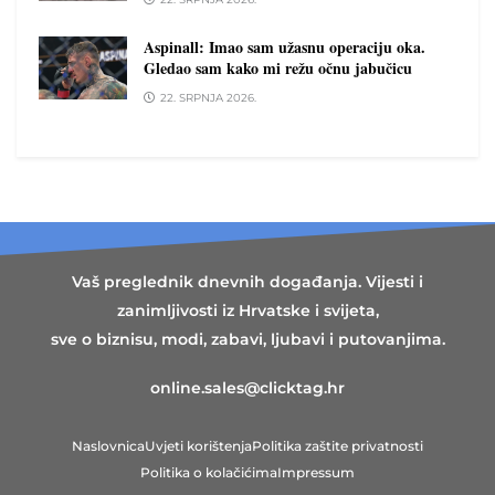
Aspinall: Imao sam užasnu operaciju oka.
Gledao sam kako mi režu očnu jabučicu
22. SRPNJA 2026.
Vaš preglednik dnevnih događanja. Vijesti i
zanimljivosti iz Hrvatske i svijeta,
sve o biznisu, modi, zabavi, ljubavi i putovanjima.
online.sales@clicktag.hr
Naslovnica
Uvjeti korištenja
Politika zaštite privatnosti
Politika o kolačićima
Impressum