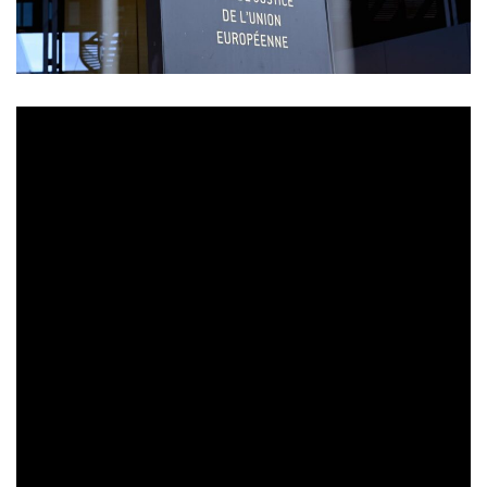
SBK Art
Sud Europske unije odbacio je žalbu tvrtke
,
Fortenove
bivšeg dioničara
, jer se u prosincu 2022. našla
pod sankcijama EU protiv Rusije zbog agresije na
Ukrajinu. Tvrtka je pred Sudom EU tvrdila da je njezino
uvrštavanje na popis sakcioniranih nezakonito jer nije
bila izravno uključena u aktivnosti koje podrivaju
Ukrajinu. No, sud je utvrdio da je Vijeće EU pružilo
dovoljno suprotnih dokaza.
SBK Art kojoj je vlasnik najveća ruska banka
Sberbank
uključena je na popis sankcioniranih na
prijedlog Hrvatske koja je bila i sudionik postupka pred
Sudom EU uz Nizozemsku i Europsku komisiju koje su
također podržavale stav Vijeća EU o sankcijama.