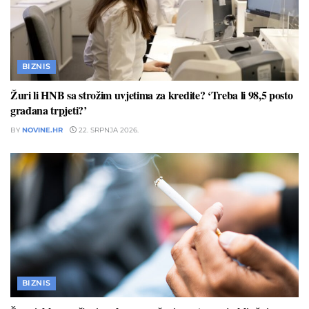
BIZNIS
Žuri li HNB sa strožim uvjetima za kredite? ‘Treba li 98,5 posto
građana trpjeti?’
BY
NOVINE.HR
22. SRPNJA 2026.
BIZNIS