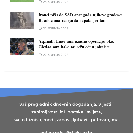
23. SRPNJA 2026.
Iranci pišu da SAD opet gađa njihove gradove:
Revolucionarna garda napala Jordan
22. SRPNJA 2026.
Aspinall: Imao sam užasnu operaciju oka.
Gledao sam kako mi režu očnu jabučicu
22. SRPNJA 2026.
Vaš preglednik dnevnih događanja. Vijesti i
zanimljivosti iz Hrvatske i svijeta,
sve o biznisu, modi, zabavi, ljubavi i putovanjima.
online.sales@clicktag.hr