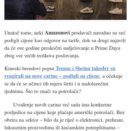
Amazonovi
Unatoč tome, neki
prodavači navodno su već
podigli cijene kao odgovor na tarife, dok su drugi najavili
da će ove godine preskočiti sudjelovanje u Prime Dayu
zbog sve većih troškova poslovanja.
Temua i Sheina također su
Kineski brendovi poput
reagirali na nove carine – podigli su cijene
, a očekuje
se da će se učinci tih mjera širiti i u nadolazećim
tjednima. Što to znači za potrošače?
Uvođenje novih carina već sada ima konkretne
posljedice na cijene koje plaćaju američki potrošači. Bez
obzira na sektor – bilo da je riječ o elektronici, prehrani,
luksuznim proizvodima ili kućanskim potrepštinama –