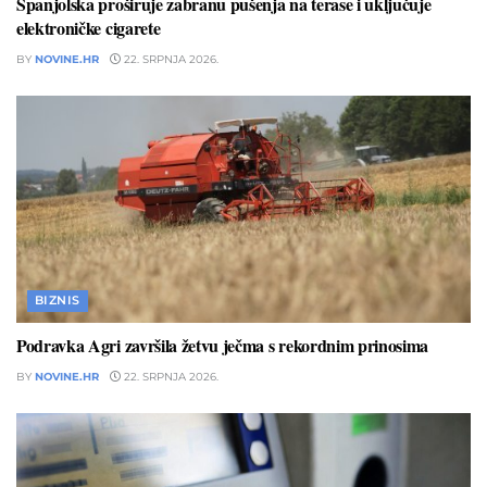
Španjolska proširuje zabranu pušenja na terase i uključuje
elektroničke cigarete
BY
NOVINE.HR
22. SRPNJA 2026.
BIZNIS
Podravka Agri završila žetvu ječma s rekordnim prinosima
BY
NOVINE.HR
22. SRPNJA 2026.