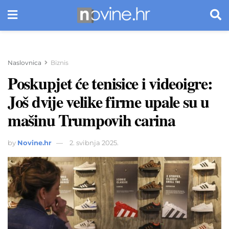
Naslovnica
Biznis
Poskupjet će tenisice i videoigre:
Još dvije velike firme upale su u
mašinu Trumpovih carina
by
Novine.hr
2. svibnja 2025.