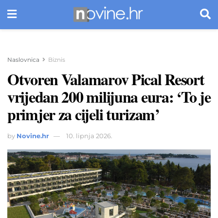
Naslovnica
Biznis
Otvoren Valamarov Pical Resort
vrijedan 200 milijuna eura: ‘To je
primjer za cijeli turizam’
by
Novine.hr
10. lipnja 2026.