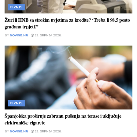
BIZNIS
Žuri li HNB sa strožim uvjetima za kredite? ‘Treba li 98,5 posto
građana trpjeti?’
BY
NOVINE.HR
22. SRPNJA 2026.
BIZNIS
Španjolska proširuje zabranu pušenja na terase i uključuje
elektroničke cigarete
BY
NOVINE.HR
22. SRPNJA 2026.