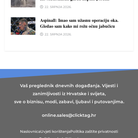
22. SRPNJA 2026.
Aspinall: Imao sam užasnu operaciju oka.
Gledao sam kako mi režu očnu jabučicu
22. SRPNJA 2026.
Vaš preglednik dnevnih događanja. Vijesti i
zanimljivosti iz Hrvatske i svijeta,
sve o biznisu, modi, zabavi, ljubavi i putovanjima.
online.sales@clicktag.hr
Naslovnica
Uvjeti korištenja
Politika zaštite privatnosti