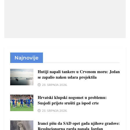
Najnovije
Hutiji napali tankere u Crvenom moru: Jedan
se zapalio nakon udara projektila
23. SRPNJA 2026.
Hrvatski klupski nogomet u problemu:
Susjedi prijete srušiti ga ispod crte
23. SRPNJA 2026.
Iranci pišu da SAD opet gađa njihove gradove:
Revolucionarna garda napala Jordan