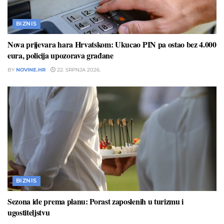
BIZNIS
Nova prijevara hara Hrvatskom: Ukucao PIN pa ostao bez 4.000
eura, policija upozorava građane
BY
NOVINE.HR
22. SRPNJA 2026.
BIZNIS
Sezona ide prema planu: Porast zaposlenih u turizmu i
ugostiteljstvu