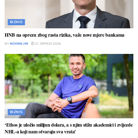
BIZNIS
HNB na oprezu zbog rasta rizika, važe nove mjere bankama
BY
NOVINE.HR
21. SRPNJA 2026.
BIZNIS
‘Ethos je uložio milijun dolara, a s njim stižu akademici i zvijezde
NHL-a koji nam otvaraju sva vrata’