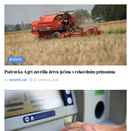
BIZNIS
Podravka Agri završila žetvu ječma s rekordnim prinosima
BY
NOVINE.HR
22. SRPNJA 2026.