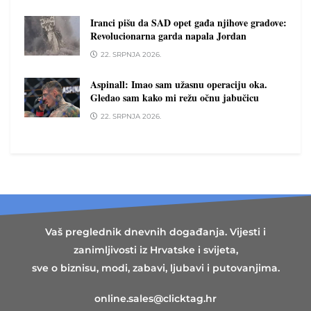
Iranci pišu da SAD opet gađa njihove gradove:
Revolucionarna garda napala Jordan
22. SRPNJA 2026.
Aspinall: Imao sam užasnu operaciju oka.
Gledao sam kako mi režu očnu jabučicu
22. SRPNJA 2026.
Vaš preglednik dnevnih događanja. Vijesti i
zanimljivosti iz Hrvatske i svijeta,
sve o biznisu, modi, zabavi, ljubavi i putovanjima.
online.sales@clicktag.hr