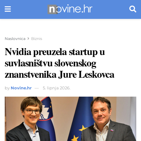
Naslovnica
Biznis
Nvidia preuzela startup u
suvlasništvu slovenskog
znanstvenika Jure Leskovca
by
Novine.hr
5. lipnja 2026.