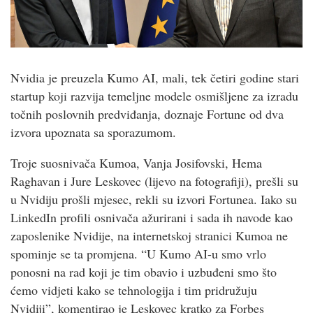
Nvidia je preuzela Kumo AI, mali, tek četiri godine stari
startup koji razvija temeljne modele osmišljene za izradu
točnih poslovnih predviđanja, doznaje Fortune od dva
izvora upoznata sa sporazumom.
Troje suosnivača Kumoa, Vanja Josifovski, Hema
Raghavan i Jure Leskovec (lijevo na fotografiji), prešli su
u Nvidiju prošli mjesec, rekli su izvori Fortunea. Iako su
LinkedIn profili osnivača ažurirani i sada ih navode kao
zaposlenike Nvidije, na internetskoj stranici Kumoa ne
spominje se ta promjena. “U Kumo AI-u smo vrlo
ponosni na rad koji je tim obavio i uzbuđeni smo što
ćemo vidjeti kako se tehnologija i tim pridružuju
Nvidiji”, komentirao je Leskovec kratko za Forbes