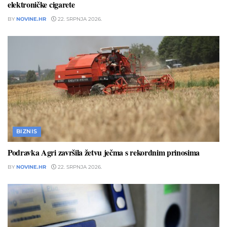
elektroničke cigarete
BY
NOVINE.HR
22. SRPNJA 2026.
BIZNIS
Podravka Agri završila žetvu ječma s rekordnim prinosima
BY
NOVINE.HR
22. SRPNJA 2026.