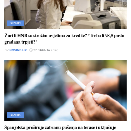
BIZNIS
Žuri li HNB sa strožim uvjetima za kredite? ‘Treba li 98,5 posto
građana trpjeti?’
BY
NOVINE.HR
22. SRPNJA 2026.
BIZNIS
Španjolska proširuje zabranu pušenja na terase i uključuje