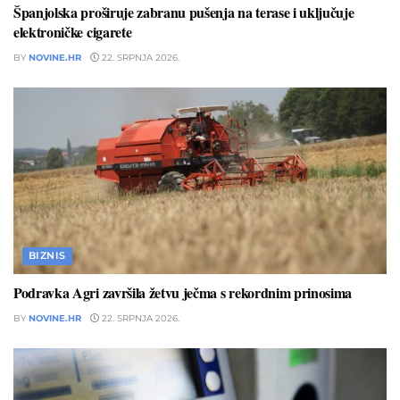
Španjolska proširuje zabranu pušenja na terase i uključuje
elektroničke cigarete
BY
NOVINE.HR
22. SRPNJA 2026.
BIZNIS
Podravka Agri završila žetvu ječma s rekordnim prinosima
BY
NOVINE.HR
22. SRPNJA 2026.