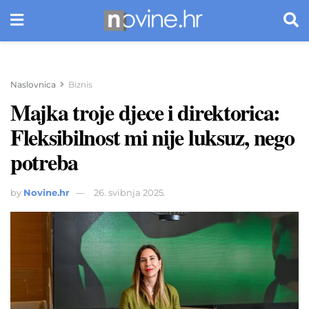
Naslovnica
Biznis
Majka troje djece i direktorica:
Fleksibilnost mi nije luksuz, nego
potreba
by
Novine.hr
26. svibnja 2025.