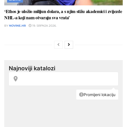
‘Ethos je uložio milijun dolara, a s njim stižu akademici i zvijezde
NHL-a koji nam otvaraju sva vrata’
BY
NOVINE.HR
19. SRPNJA 2026.