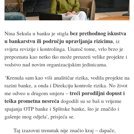
bez prethodnog iskustva
Nina Sekula u banku je stigla
u bankarstvu ili području upravljanja rizicima
, iz
svijeta revizije i kontrolinga. Unatoč tome, vrlo brzo je
prepoznata kao netko tko može preuzeti velike projekte i
vodstvo nad novim organizacijskim jedinicama.
‘Krenula sam kao viši analitičar rizika, vodila projekte na
razini banke, a onda i Direkciju kontrole rizika. No život
treći porodiljni dopust i
me odveo u drugom smjeru –
teška prometna nesreća
dogodili su se baš u vrijeme
spajanja OTP banke i Splitske banke, što je značilo i
gašenje mog odjela’, prisjeća se.
Taj izazovni trenutak nije značio kraj – dapače,