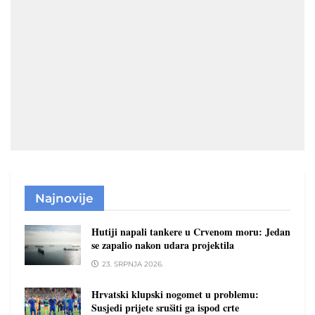
Najnovije
Hutiji napali tankere u Crvenom moru: Jedan
se zapalio nakon udara projektila
23. SRPNJA 2026.
Hrvatski klupski nogomet u problemu:
Susjedi prijete srušiti ga ispod crte