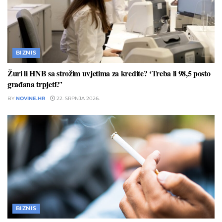
BIZNIS
Žuri li HNB sa strožim uvjetima za kredite? ‘Treba li 98,5 posto
građana trpjeti?’
BY
NOVINE.HR
22. SRPNJA 2026.
BIZNIS