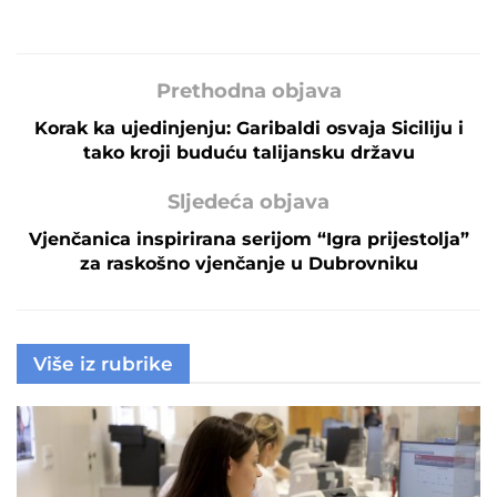
Prethodna objava
Korak ka ujedinjenju: Garibaldi osvaja Siciliju i
tako kroji buduću talijansku državu
Sljedeća objava
Vjenčanica inspirirana serijom “Igra prijestolja”
za raskošno vjenčanje u Dubrovniku
Više iz rubrike