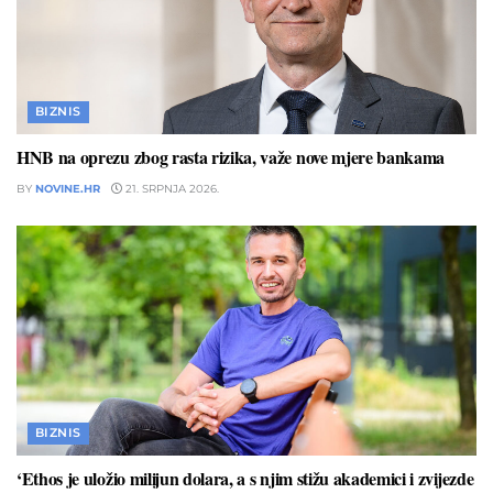
BIZNIS
HNB na oprezu zbog rasta rizika, važe nove mjere bankama
BY
NOVINE.HR
21. SRPNJA 2026.
BIZNIS
‘Ethos je uložio milijun dolara, a s njim stižu akademici i zvijezde