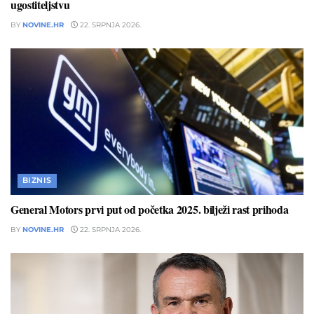
ugostiteljstvu
BY
NOVINE.HR
22. SRPNJA 2026.
BIZNIS
General Motors prvi put od početka 2025. bilježi rast prihoda
BY
NOVINE.HR
22. SRPNJA 2026.