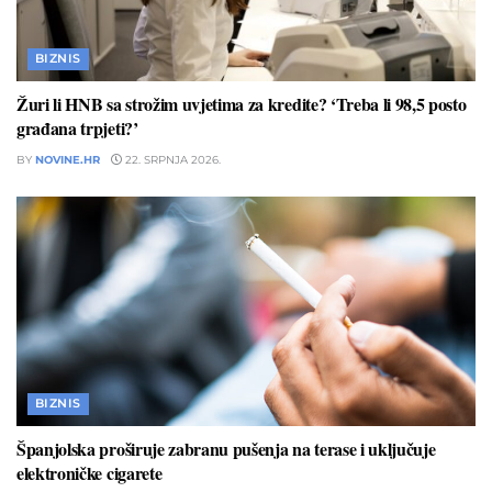
BIZNIS
Žuri li HNB sa strožim uvjetima za kredite? ‘Treba li 98,5 posto
građana trpjeti?’
BY
NOVINE.HR
22. SRPNJA 2026.
BIZNIS
Španjolska proširuje zabranu pušenja na terase i uključuje
elektroničke cigarete