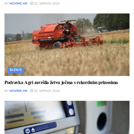
BY
NOVINE.HR
22. SRPNJA 2026.
BIZNIS
Podravka Agri završila žetvu ječma s rekordnim prinosima
BY
NOVINE.HR
22. SRPNJA 2026.