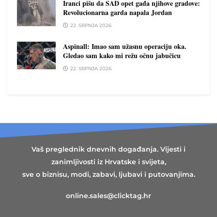
Iranci pišu da SAD opet gađa njihove gradove:
Revolucionarna garda napala Jordan
22. SRPNJA 2026.
Aspinall: Imao sam užasnu operaciju oka.
Gledao sam kako mi režu očnu jabučicu
22. SRPNJA 2026.
Vaš preglednik dnevnih događanja. Vijesti i
zanimljivosti iz Hrvatske i svijeta,
sve o biznisu, modi, zabavi, ljubavi i putovanjima.
online.sales@clicktag.hr