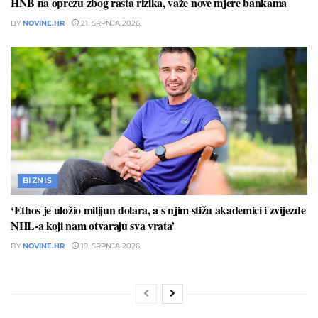
HNB na oprezu zbog rasta rizika, važe nove mjere bankama
BY
NOVINE.HR
21. SRPNJA 2026.
BIZNIS
‘Ethos je uložio milijun dolara, a s njim stižu akademici i zvijezde
NHL-a koji nam otvaraju sva vrata’
BY
NOVINE.HR
19. SRPNJA 2026.