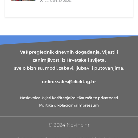
22. SRPNJA 2026.
Vaš preglednik dnevnih događanja. Vijesti i
zanimljivosti iz Hrvatske i svijeta,
sve o biznisu, modi, zabavi, ljubavi i putovanjima.
online.sales@clicktag.hr
Naslovnica
Uvjeti korištenja
Politika zaštite privatnosti
Politika o kolačićima
Impressum
© 2024 Novine.hr