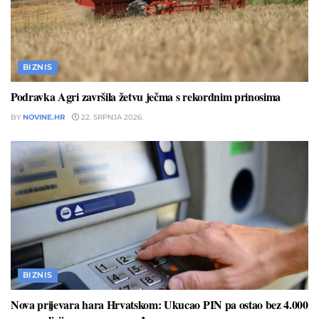
BIZNIS
Podravka Agri završila žetvu ječma s rekordnim prinosima
BY
NOVINE.HR
22. SRPNJA 2026.
BIZNIS
Nova prijevara hara Hrvatskom: Ukucao PIN pa ostao bez 4.000