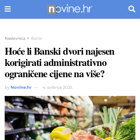
Naslovnica
Biznis
Hoće li Banski dvori najesen
korigirati administrativno
ograničene cijene na više?
by
Novine.hr
4. svibnja 2025.