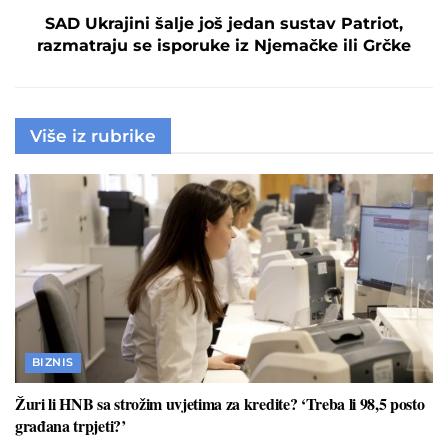
SAD Ukrajini šalje još jedan sustav Patriot,
razmatraju se isporuke iz Njemačke ili Grčke
Više iz rubrike
BIZNIS
Žuri li HNB sa strožim uvjetima za kredite? ‘Treba li 98,5 posto
građana trpjeti?’