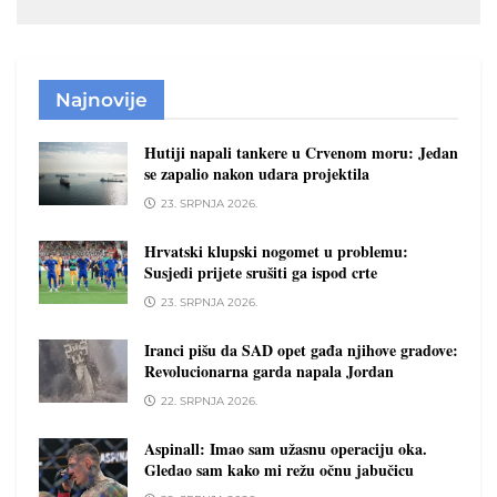
Najnovije
Hutiji napali tankere u Crvenom moru: Jedan
se zapalio nakon udara projektila
23. SRPNJA 2026.
Hrvatski klupski nogomet u problemu:
Susjedi prijete srušiti ga ispod crte
23. SRPNJA 2026.
Iranci pišu da SAD opet gađa njihove gradove:
Revolucionarna garda napala Jordan
22. SRPNJA 2026.
Aspinall: Imao sam užasnu operaciju oka.
Gledao sam kako mi režu očnu jabučicu