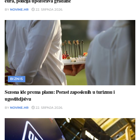
eura, policija upozorava građane
BY
NOVINE.HR
22. SRPNJA 2026.
BIZNIS
Sezona ide prema planu: Porast zaposlenih u turizmu i
ugostiteljstvu
BY
NOVINE.HR
22. SRPNJA 2026.