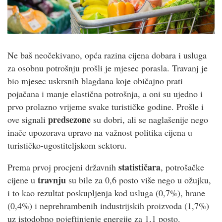
Ne baš neočekivano, opća razina cijena dobara i usluga
za osobnu potrošnju prošli je mjesec porasla. Travanj je
bio mjesec uskrsnih blagdana koje običajno prati
pojačana i manje elastična potrošnja, a oni su ujedno i
prvo prolazno vrijeme svake turističke godine. Prošle i
predsezone
ove signali
su dobri, ali se naglašenije nego
inače upozorava upravo na važnost politika cijena u
turističko-ugostiteljskom sektoru.
statističara
Prema prvoj procjeni državnih
, potrošačke
travnju
cijene u
su bile za 0,6 posto više nego u ožujku,
i to kao rezultat poskupljenja kod usluga (0,7%), hrane
(0,4%) i neprehrambenih industrijskih proizvoda (1,7%)
uz istodobno pojeftinjenje energije za 1,1 posto.