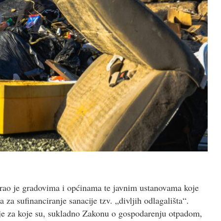
gurao je gradovima i općinama te javnim ustanovama koje
a za sufinanciranje sanacije tzv. „divljih odlagališta“.
ije za koje su, sukladno Zakonu o gospodarenju otpadom,