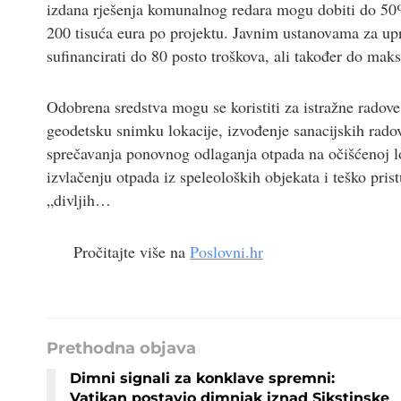
izdana rješenja komunalnog redara mogu dobiti do 50
200 tisuća eura po projektu. Javnim ustanovama za up
sufinancirati do 80 posto troškova, ali također do mak
Odobrena sredstva mogu se koristiti za istražne radove
geodetsku snimku lokacije, izvođenje sanacijskih rado
sprečavanja ponovnog odlaganja otpada na očišćenoj lok
izvlačenju otpada iz speleoloških objekata i teško pris
„divljih…
Pročitajte više na
Poslovni.hr
Prethodna objava
Dimni signali za konklave spremni:
Vatikan postavio dimnjak iznad Sikstinske