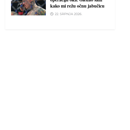
kako mi režu očnu jabučicu
22. SRPNJA 2026.