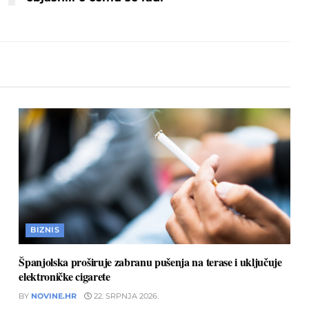
BIZNIS
Španjolska proširuje zabranu pušenja na terase i uključuje
elektroničke cigarete
BY
NOVINE.HR
22. SRPNJA 2026.