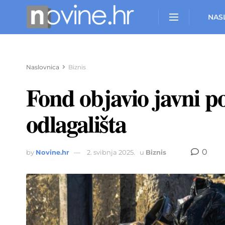
NAS
Naslovnica
Biznis
Fond objavio javni po
odlagališta
0
by
Novine.hr
2. svibnja 2025.
u
Biznis