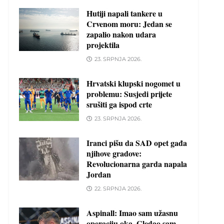
Hutiji napali tankere u
Crvenom moru: Jedan se
zapalio nakon udara
projektila
23. SRPNJA 2026.
Hrvatski klupski nogomet u
problemu: Susjedi prijete
srušiti ga ispod crte
23. SRPNJA 2026.
Iranci pišu da SAD opet gađa
njihove gradove:
Revolucionarna garda napala
Jordan
22. SRPNJA 2026.
Aspinall: Imao sam užasnu
operaciju oka. Gledao sam