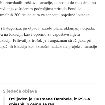
% opravdanih troškova sanacije, odnosno do maksimalno
ravljanje zaštićenim područjima prirode Fond će
simalnih 200 tisuća eura za sanaciju pojedine lokacije.
 i kategorizaciju otpada, izradu plana uklanjanja otpada,
va na lokaciji, kao i opremu za uspostavu mjera
aciji. Prihvatljiv trošak je i angažman stručnjaka pri
tupačnih lokacija kao i stručni nadzor na projektu sanacije
Sljedeća objava
Ozlijeđen je Ousmane Dembele, iz PSG-a
objasnili o čemu se radi