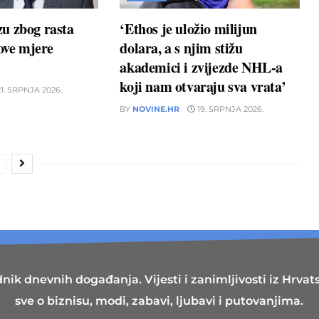
u zbog rasta
‘Ethos je uložio milijun
nove mjere
dolara, a s njim stižu
akademici i zvijezde NHL-a
koji nam otvaraju sva vrata’
1. SRPNJA 2026.
BY
NOVINE.HR
19. SRPNJA 2026.
nik dnevnih događanja. Vijesti i zanimljivosti iz Hrvatsk
sve o biznisu, modi, zabavi, ljubavi i putovanjima.