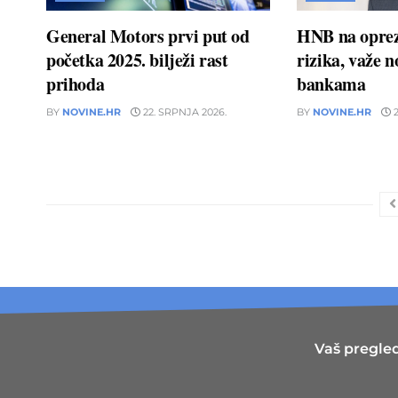
General Motors prvi put od
HNB na oprez
početka 2025. bilježi rast
rizika, važe 
prihoda
bankama
BY
NOVINE.HR
22. SRPNJA 2026.
BY
NOVINE.HR
2
Vaš pregled