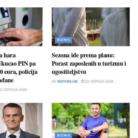
BIZNIS
a hara
Sezona ide prema planu:
Ukucao PIN pa
Porast zaposlenih u turizmu i
0 eura, policija
ugostiteljstvu
ađane
BY
NOVINE.HR
22. SRPNJA 2026.
2. SRPNJA 2026.
BIZNIS