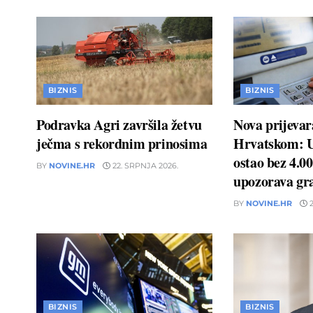
BIZNIS
BIZNIS
Podravka Agri završila žetvu
Nova prijevar
ječma s rekordnim prinosima
Hrvatskom: 
ostao bez 4.00
BY
NOVINE.HR
22. SRPNJA 2026.
upozorava gr
BY
NOVINE.HR
2
BIZNIS
BIZNIS