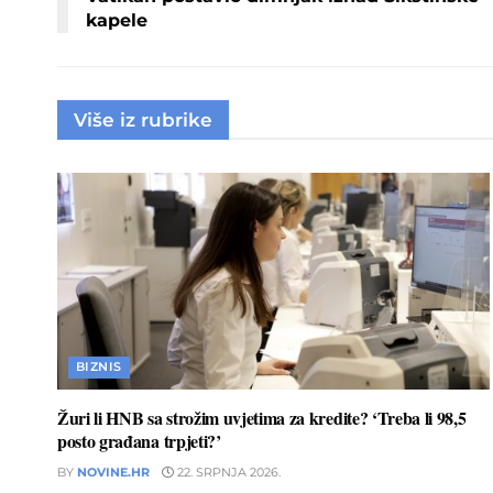
kapele
Više iz rubrike
BIZNIS
Žuri li HNB sa strožim uvjetima za kredite? ‘Treba li 98,5
posto građana trpjeti?’
BY
NOVINE.HR
22. SRPNJA 2026.