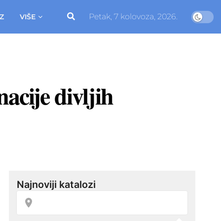
Petak, 7 kolovoza, 2026.
Z
VIŠE
acije divljih