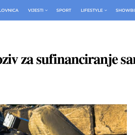
LOVNICA
VIJESTI
SPORT
LIFESTYLE
SHOWBI
ziv za sufinanciranje san