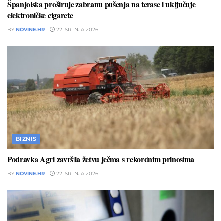
Španjolska proširuje zabranu pušenja na terase i uključuje
elektroničke cigarete
BY
NOVINE.HR
22. SRPNJA 2026.
BIZNIS
Podravka Agri završila žetvu ječma s rekordnim prinosima
BY
NOVINE.HR
22. SRPNJA 2026.