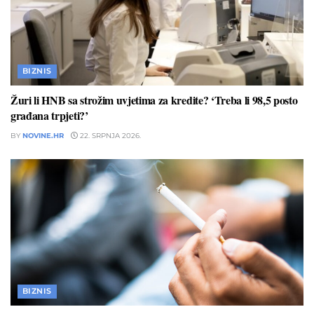
BIZNIS
Žuri li HNB sa strožim uvjetima za kredite? ‘Treba li 98,5 posto
građana trpjeti?’
BY
NOVINE.HR
22. SRPNJA 2026.
BIZNIS