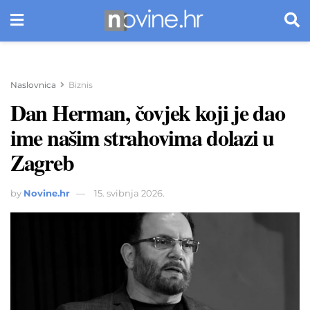
Naslovnica
Biznis
Dan Herman, čovjek koji je dao
ime našim strahovima dolazi u
Zagreb
by
Novine.hr
15. svibnja 2026.