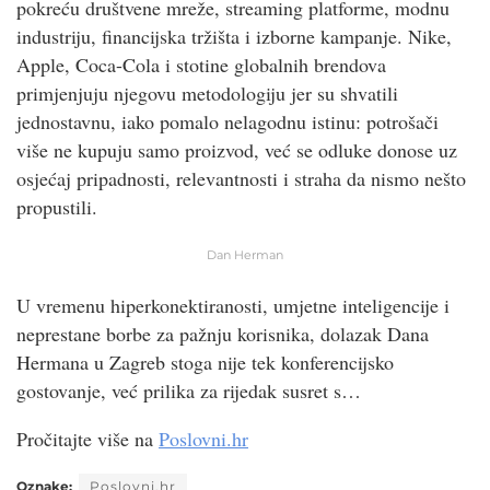
pokreću društvene mreže, streaming platforme, modnu
industriju, financijska tržišta i izborne kampanje. Nike,
Apple, Coca-Cola i stotine globalnih brendova
primjenjuju njegovu metodologiju jer su shvatili
jednostavnu, iako pomalo nelagodnu istinu: potrošači
više ne kupuju samo proizvod, već se odluke donose uz
osjećaj pripadnosti, relevantnosti i straha da nismo nešto
propustili.
Dan Herman
U vremenu hiperkonektiranosti, umjetne inteligencije i
neprestane borbe za pažnju korisnika, dolazak Dana
Hermana u Zagreb stoga nije tek konferencijsko
gostovanje, već prilika za rijedak susret s…
Pročitajte više na
Poslovni.hr
Oznake:
Poslovni.hr