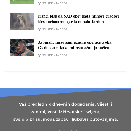
23. SRPNJA 2026.
Iranci pišu da SAD opet gađa njihove gradove:
Revolucionarna garda napala Jordan
22. SRPNJA 2026.
Aspinall: Imao sam užasnu operaciju oka.
Gledao sam kako mi režu očnu jabučicu
22. SRPNJA 2026.
Vaš preglednik dnevnih događanja. Vijesti i
zanimljivosti iz Hrvatske i svijeta,
sve o biznisu, modi, zabavi, ljubavi i putovanjima.