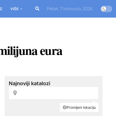
Petak, 7 kolovoza, 2026.
Z
VIŠE
 milijuna eura