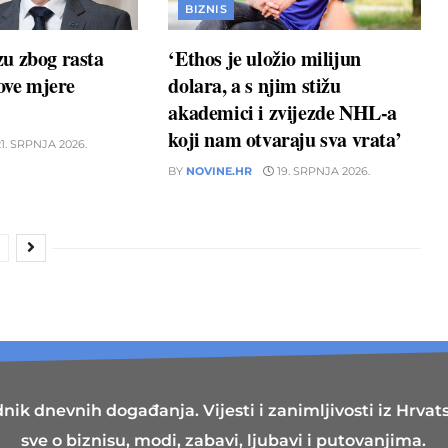
BIZNIS
u zbog rasta
‘Ethos je uložio milijun
nove mjere
dolara, a s njim stižu
akademici i zvijezde NHL-a
koji nam otvaraju sva vrata’
1. SRPNJA 2026.
BY
NOVINE.HR
19. SRPNJA 2026.
nik dnevnih događanja. Vijesti i zanimljivosti iz Hrvatsk
sve o biznisu, modi, zabavi, ljubavi i putovanjima.