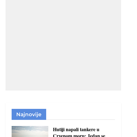
Najnovije
Hutiji napali tankere u
Crvenom moru: Jedan se