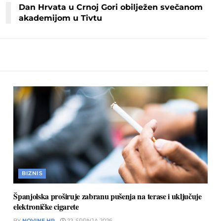
Dan Hrvata u Crnoj Gori obilježen svečanom
akademijom u Tivtu
BIZNIS
Španjolska proširuje zabranu pušenja na terase i uključuje
elektroničke cigarete
BY
NOVINE.HR
22. SRPNJA 2026.