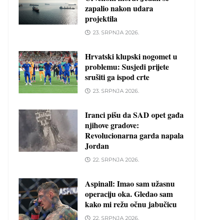
zapalio nakon udara
projektila
23. SRPNJA 2026.
Hrvatski klupski nogomet u
problemu: Susjedi prijete
srušiti ga ispod crte
23. SRPNJA 2026.
Iranci pišu da SAD opet gađa
njihove gradove:
Revolucionarna garda napala
Jordan
22. SRPNJA 2026.
Aspinall: Imao sam užasnu
operaciju oka. Gledao sam
kako mi režu očnu jabučicu
22. SRPNJA 2026.