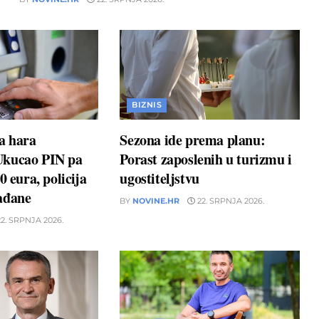
BIZNIS
a hara
Sezona ide prema planu:
Ukucao PIN pa
Porast zaposlenih u turizmu i
0 eura, policija
ugostiteljstvu
ađane
BY
NOVINE.HR
22. SRPNJA 2026.
2. SRPNJA 2026.