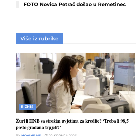
FOTO Novica Petrač došao u Remetinec
Više iz rubrike
BIZNIS
Žuri li HNB sa strožim uvjetima za kredite? ‘Treba li 98,5
posto građana trpjeti?’
BY
NOVINE.HR
22. SRPNJA 2026.