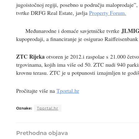
jugoistočnoj regiji, posebno u području maloprodaje”,
tvrtke DRFG Real Estate, javlja
Property Forum.
JLMIG,
Međunarodne i domaće savjetničke tvrtke
kupoprodaji, a financiranje je osigurao Raiffeisenbank
ZTC Rijeka
otvoren je 2012.i raspolae s 21.000 četvo
trgovinama, kojih ima više od 50. ZTC nudi 940 parki
krovnu terasu. ZTC je u potpunosti iznajmljen te godišnj
Pročitajte više na
Tportal.hr
Oznake:
Tportal.hr
Prethodna objava