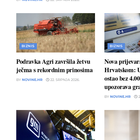
BIZNIS
BIZNIS
Podravka Agri završila žetvu
Nova prijevar
ječma s rekordnim prinosima
Hrvatskom: 
ostao bez 4.00
BY
NOVINE.HR
22. SRPNJA 2026.
upozorava gr
BY
NOVINE.HR
2