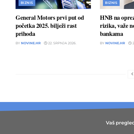
BIZNIS
BIZNIS
General Motors prvi put od
HNB na oprez
početka 2025. bilježi rast
rizika, važe 
prihoda
bankama
BY
NOVINE.HR
22. SRPNJA 2026.
BY
NOVINE.HR
2
Vaš pregled