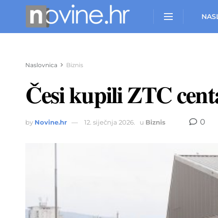
NAS
Naslovnica
Biznis
Česi kupili ZTC centa
0
by
Novine.hr
12. siječnja 2026.
u
Biznis