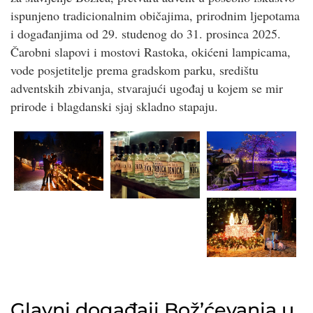
ispunjeno tradicionalnim običajima, prirodnim ljepotama
i događanjima od 29. studenog do 31. prosinca 2025.
Čarobni slapovi i mostovi Rastoka, okićeni lampicama,
vode posjetitelje prema gradskom parku, središtu
adventskih zbivanja, stvarajući ugođaj u kojem se mir
prirode i blagdanski sjaj skladno stapaju.
Glavni događaji Bož’ćevanja u