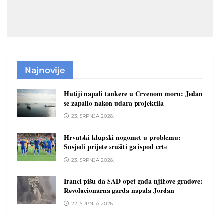
Najnovije
Hutiji napali tankere u Crvenom moru: Jedan
se zapalio nakon udara projektila
23. SRPNJA 2026.
Hrvatski klupski nogomet u problemu:
Susjedi prijete srušiti ga ispod crte
23. SRPNJA 2026.
Iranci pišu da SAD opet gađa njihove gradove:
Revolucionarna garda napala Jordan
22. SRPNJA 2026.