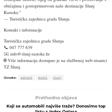
običajima i gostoprimstvom naše destinacije Slunj
Rastoke.”
— Turistička zajednica grada Slunja
Kontakt i informacije
Turistička zajednica grada Slunja
📞 047 777 639
✉️ info@slunj-rastoke.hr
🌐 Više informacija dostupno je na službenoj web-stranici
TZ Slunj.
Oznake:
advent
božić
slunj
Prethodna objava
Koji se automobili najviše traže? Donosimo top
listu s Index Oglasa