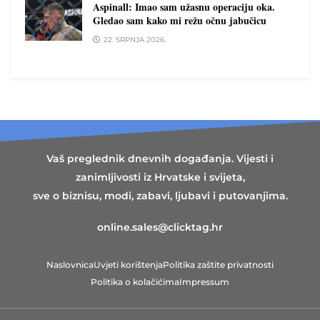
Aspinall: Imao sam užasnu operaciju oka.
Gledao sam kako mi režu očnu jabučicu
22. SRPNJA 2026.
Vaš preglednik dnevnih događanja. Vijesti i
zanimljivosti iz Hrvatske i svijeta,
sve o biznisu, modi, zabavi, ljubavi i putovanjima.
online.sales@clicktag.hr
Naslovnica
Uvjeti korištenja
Politika zaštite privatnosti
Politika o kolačićima
Impressum