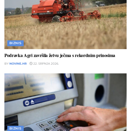
BIZNIS
Podravka Agri završila žetvu ječma s rekordnim prinosima
BY
NOVINE.HR
22. SRPNJA 2026.
BIZNIS