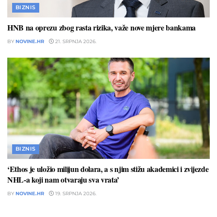
BIZNIS
HNB na oprezu zbog rasta rizika, važe nove mjere bankama
BY
NOVINE.HR
21. SRPNJA 2026.
BIZNIS
‘Ethos je uložio milijun dolara, a s njim stižu akademici i zvijezde
NHL-a koji nam otvaraju sva vrata’
BY
NOVINE.HR
19. SRPNJA 2026.