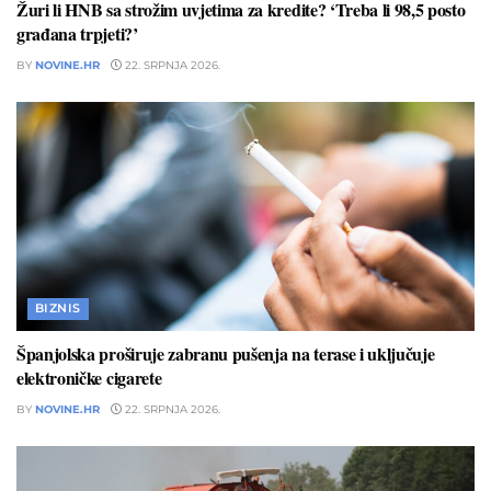
Žuri li HNB sa strožim uvjetima za kredite? ‘Treba li 98,5 posto
građana trpjeti?’
BY
NOVINE.HR
22. SRPNJA 2026.
BIZNIS
Španjolska proširuje zabranu pušenja na terase i uključuje
elektroničke cigarete
BY
NOVINE.HR
22. SRPNJA 2026.