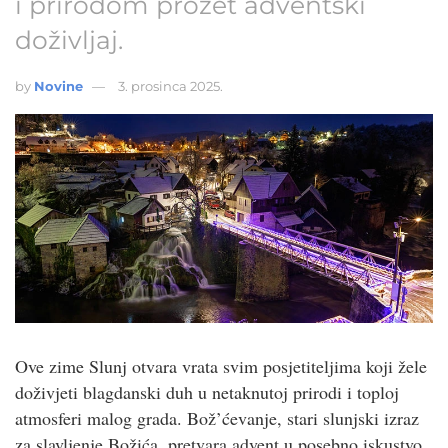
i prirodom prožet adventski
doživljaj.
by
Novine
3. prosinca 2025.
Ove zime Slunj otvara vrata svim posjetiteljima koji žele
doživjeti blagdanski duh u netaknutoj prirodi i toploj
atmosferi malog grada. Bož’ćevanje, stari slunjski izraz
za slavljenje Božića, pretvara advent u posebno iskustvo