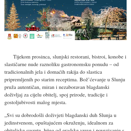
Tijekom prosinca, slunjski restorani, bistroi, konobe i
slastičarne nude raznoliku gastronomsku ponudu – od
tradicionalnih jela i domaćih rakija do slastica
pripremljenih po starim receptima. Bož’ćevanje u Slunju
pruža autentičan, miran i nezaboravan blagdanski
doživljaj za cijelu obitelj, spoj prirode, tradicije i
gostoljubivosti malog mjesta.
„Svi su dobrodošli doživjeti blagdanski duh Slunja u
jedinstvenom, opuštajućem okruženju, idealnom za
obiteljske susrete, bijeg od gradske vreve i povezivanje s