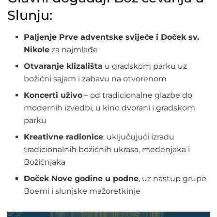
Slunju:
Paljenje Prve adventske svijeće i Doček sv.
Nikole
za najmlađe
Otvaranje klizališta
u gradskom parku uz
božićni sajam i zabavu na otvorenom
Koncerti uživo
– od tradicionalne glazbe do
modernih izvedbi, u kino dvorani i gradskom
parku
Kreativne radionice
, uključujući izradu
tradicionalnih božićnih ukrasa, medenjaka i
Božićnjaka
Doček Nove godine u podne
, uz nastup grupe
Boemi i slunjske mažoretkinje