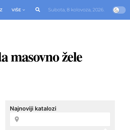
Subota, 8 kolovoza, 2026.
Z
VIŠE
da masovno žele