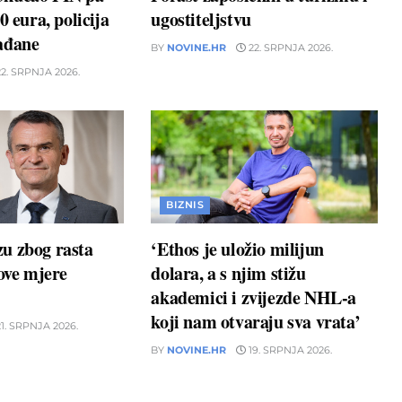
0 eura, policija
ugostiteljstvu
ađane
BY
NOVINE.HR
22. SRPNJA 2026.
2. SRPNJA 2026.
BIZNIS
u zbog rasta
‘Ethos je uložio milijun
nove mjere
dolara, a s njim stižu
akademici i zvijezde NHL-a
koji nam otvaraju sva vrata’
1. SRPNJA 2026.
BY
NOVINE.HR
19. SRPNJA 2026.