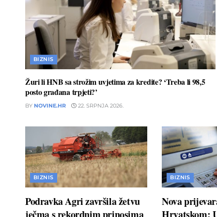
BIZNIS
Žuri li HNB sa strožim uvjetima za kredite? ‘Treba li 98,5
posto građana trpjeti?’
BY
NOVINE.HR
22. SRPNJA 2026.
BIZNIS
BIZNIS
Podravka Agri završila žetvu
Nova prijevar
ječma s rekordnim prinosima
Hrvatskom: 