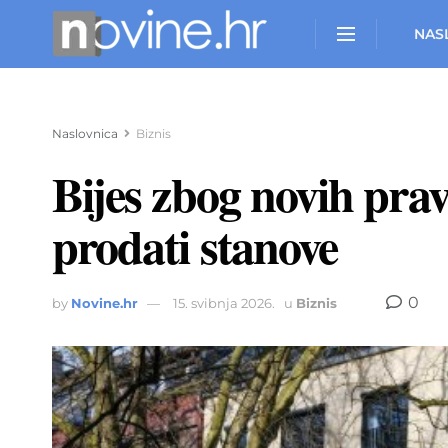
NAS
Naslovnica
Biznis
Bijes zbog novih pra
prodati stanove
0
by
Novine.hr
15. svibnja 2026.
u
Biznis