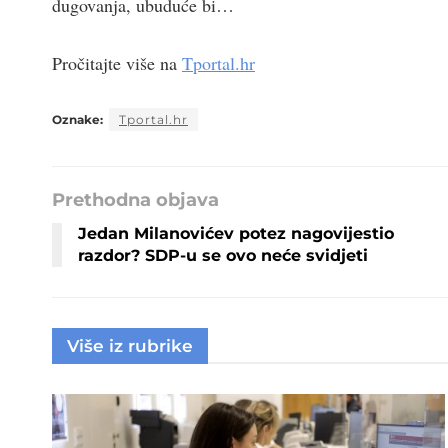
dugovanja, ubuduće bi…
Pročitajte više na
Tportal.hr
Oznake:
Tportal.hr
Prethodna objava
Jedan Milanovićev potez nagovijestio
razdor? SDP-u se ovo neće svidjeti
Više iz rubrike