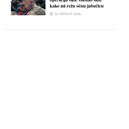
kako mi režu očnu jabučicu
22. SRPNJA 2026.