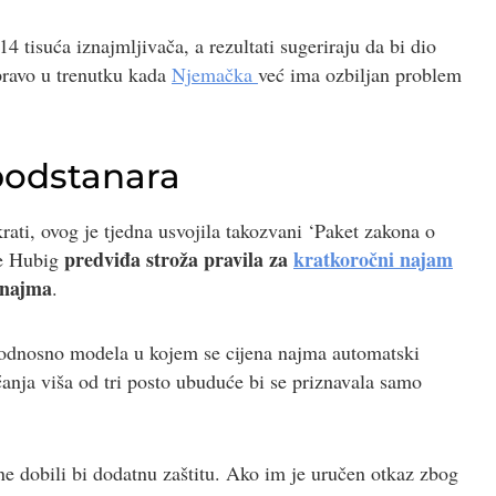
 tisuća iznajmljivača, a rezultati sugeriraju da bi dio
ravo u trenutku kada
Njemačka
već ima ozbiljan problem
 podstanara
ati, ovog je tjedna usvojila takozvani ‘Paket zakona o
predviđa stroža pravila za
kratkoročni najam
e Hubig
 najma
.
dnosno modela u kojem se cijena najma automatski
anja viša od tri posto ubuduće bi se priznavala samo
e dobili bi dodatnu zaštitu. Ako im je uručen otkaz zbog