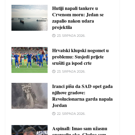
Hutiji napali tankere u
Crvenom moru: Jedan se
zapalio nakon udara
projektila
23. SRPNJA 2026.
Hrvatski klupski nogomet u
problemu: Susjedi prijete
srušiti ga ispod crte
23. SRPNJA 2026.
Iranci pišu da SAD opet gađa
njihove gradove:
Revolucionarna garda napala
Jordan
22. SRPNJA 2026.
Aspinall: Imao sam užasnu
operaciju oka. Gledao sam