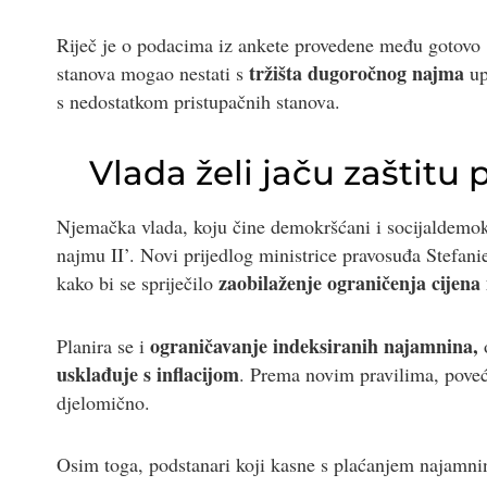
Riječ je o podacima iz ankete provedene među gotovo 14
tržišta dugoročnog najma
stanova mogao nestati s
up
s nedostatkom pristupačnih stanova.
Vlada želi jaču zaštitu
Njemačka vlada, koju čine demokršćani i socijaldemokr
najmu II’. Novi prijedlog ministrice pravosuđa
Stefani
zaobilaženje ograničenja cijena
kako bi se spriječilo
ograničavanje indeksiranih najamnina,
Planira se i
o
usklađuje s inflacijom
. Prema novim pravilima, poveć
djelomično.
Osim toga, podstanari koji kasne s plaćanjem najamnin