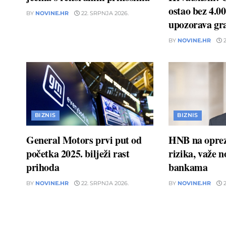
ostao bez 4.00
BY
NOVINE.HR
22. SRPNJA 2026.
upozorava gr
BY
NOVINE.HR
2
BIZNIS
BIZNIS
General Motors prvi put od
HNB na oprez
početka 2025. bilježi rast
rizika, važe 
prihoda
bankama
BY
NOVINE.HR
22. SRPNJA 2026.
BY
NOVINE.HR
2