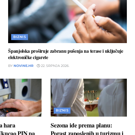
BIZNIS
Španjolska proširuje zabranu pušenja na terase i uključuje
elektroničke cigarete
BY
NOVINE.HR
22. SRPNJA 2026.
BIZNIS
a hara
Sezona ide prema planu:
Ukucao PIN pa
Porast zaposlenih u turizmu i