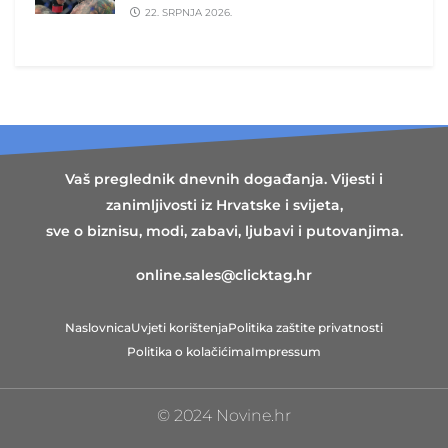
22. SRPNJA 2026.
Vaš preglednik dnevnih događanja. Vijesti i
zanimljivosti iz Hrvatske i svijeta,
sve o biznisu, modi, zabavi, ljubavi i putovanjima.
online.sales@clicktag.hr
Naslovnica
Uvjeti korištenja
Politika zaštite privatnosti
Politika o kolačićima
Impressum
© 2024 Novine.hr