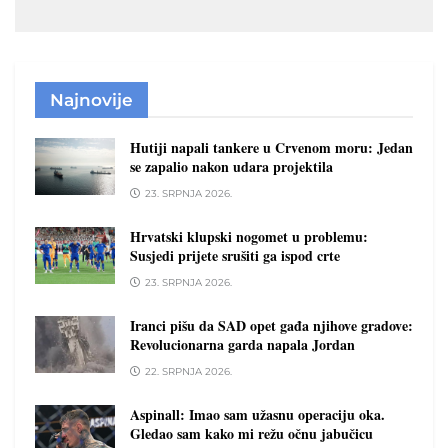
Najnovije
Hutiji napali tankere u Crvenom moru: Jedan
se zapalio nakon udara projektila
23. SRPNJA 2026.
Hrvatski klupski nogomet u problemu:
Susjedi prijete srušiti ga ispod crte
23. SRPNJA 2026.
Iranci pišu da SAD opet gađa njihove gradove:
Revolucionarna garda napala Jordan
22. SRPNJA 2026.
Aspinall: Imao sam užasnu operaciju oka.
Gledao sam kako mi režu očnu jabučicu