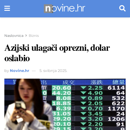
Naslovnica
Biznis
Azijski ulagači oprezni, dolar
oslabio
by
Novine.hr
5. svibnja 2025.