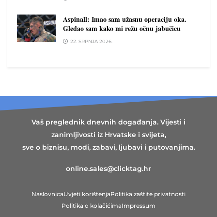
Aspinall: Imao sam užasnu operaciju oka.
Gledao sam kako mi režu očnu jabučicu
22. SRPNJA 2026.
Vaš preglednik dnevnih događanja. Vijesti i
zanimljivosti iz Hrvatske i svijeta,
sve o biznisu, modi, zabavi, ljubavi i putovanjima.
online.sales@clicktag.hr
Naslovnica
Uvjeti korištenja
Politika zaštite privatnosti
Politika o kolačićima
Impressum