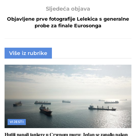
Sljedeća objava
Objavljene prve fotografije Lelekica s generalne
probe za finale Eurosonga
Više iz rubrike
VIJESTI
Hutiji napali tankere u Crvenom moru: Jedan se zapalio nakon