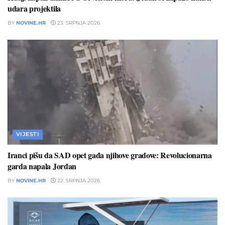
udara projektila
BY
NOVINE.HR
23. SRPNJA 2026.
VIJESTI
Iranci pišu da SAD opet gađa njihove gradove: Revolucionarna
garda napala Jordan
BY
NOVINE.HR
22. SRPNJA 2026.