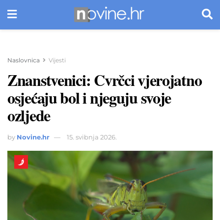
Naslovnica
Vijesti
Znanstvenici: Cvrčci vjerojatno
osjećaju bol i njeguju svoje
ozljede
by
Novine.hr
15. svibnja 2026.