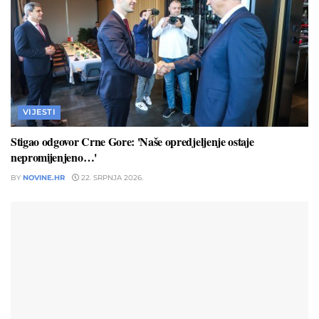
VIJESTI
Stigao odgovor Crne Gore: 'Naše opredjeljenje ostaje
nepromijenjeno…'
BY
NOVINE.HR
22. SRPNJA 2026.