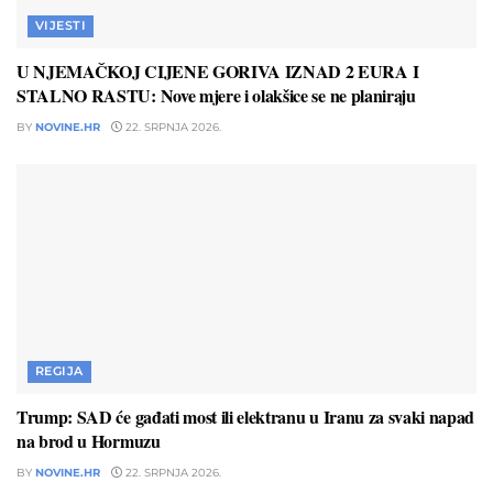
VIJESTI
U NJEMAČKOJ CIJENE GORIVA IZNAD 2 EURA I
STALNO RASTU: Nove mjere i olakšice se ne planiraju
BY
NOVINE.HR
22. SRPNJA 2026.
REGIJA
Trump: SAD će gađati most ili elektranu u Iranu za svaki napad
na brod u Hormuzu
BY
NOVINE.HR
22. SRPNJA 2026.