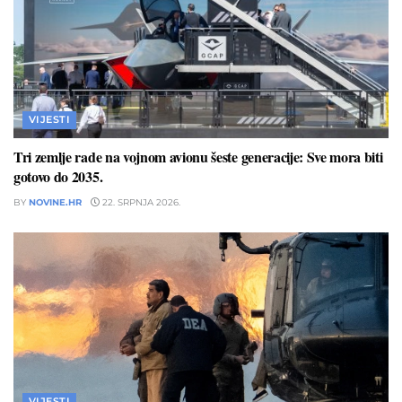
VIJESTI
Tri zemlje rade na vojnom avionu šeste generacije: Sve mora biti
gotovo do 2035.
BY
NOVINE.HR
22. SRPNJA 2026.
VIJESTI