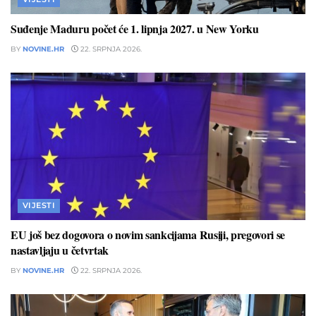
Suđenje Maduru počet će 1. lipnja 2027. u New Yorku
BY
NOVINE.HR
22. SRPNJA 2026.
VIJESTI
EU još bez dogovora o novim sankcijama Rusiji, pregovori se
nastavljaju u četvrtak
BY
NOVINE.HR
22. SRPNJA 2026.