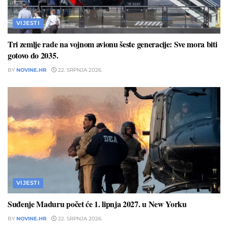
VIJESTI
Tri zemlje rade na vojnom avionu šeste generacije: Sve mora biti
gotovo do 2035.
BY
NOVINE.HR
22. SRPNJA 2026.
VIJESTI
Suđenje Maduru počet će 1. lipnja 2027. u New Yorku
BY
NOVINE.HR
22. SRPNJA 2026.