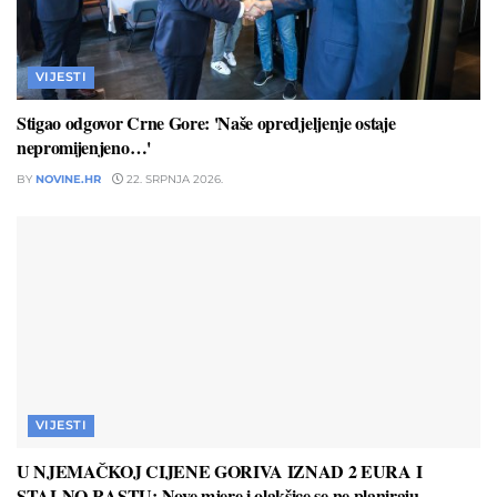
VIJESTI
Stigao odgovor Crne Gore: 'Naše opredjeljenje ostaje
nepromijenjeno…'
BY
NOVINE.HR
22. SRPNJA 2026.
VIJESTI
U NJEMAČKOJ CIJENE GORIVA IZNAD 2 EURA I
STALNO RASTU: Nove mjere i olakšice se ne planiraju