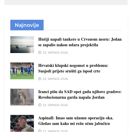
Najnovije
Hutiji napali tankere u Crvenom moru: Jedan
se zapalio nakon udara projektila
23. SRPNJA 2026.
Hrvatski klupski nogomet u problemu:
Susjedi prijete srušiti ga ispod crte
23. SRPNJA 2026.
Iranci pišu da SAD opet gađa njihove gradove:
Revolucionarna garda napala Jordan
22. SRPNJA 2026.
Aspinall: Imao sam užasnu operaciju oka.
Gledao sam kako mi režu očnu jabučicu
22. SRPNJA 2026.