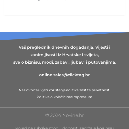
Vaš preglednik dnevnih događanja. Vijesti i
zanimljivosti iz Hrvatske i svijeta,
sve o biznisu, modi, zabavi, ljubavi i putovanjima.
online.sales@clicktag.hr
Naslovnica
Uvjeti korištenja
Politika zaštite privatnosti
Politika o kolačićima
Impressum
© 2024 Novine.hr
Pojedine rubrike mogu donositi sadržaje koji nisu