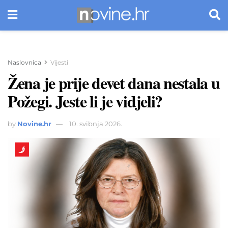
Naslovnica
Vijesti
Žena je prije devet dana nestala u
Požegi. Jeste li je vidjeli?
by
Novine.hr
10. svibnja 2026.