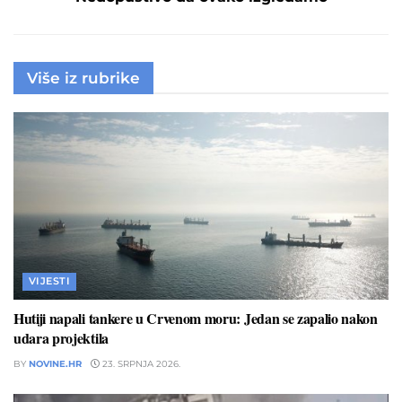
Više iz rubrike
VIJESTI
Hutiji napali tankere u Crvenom moru: Jedan se zapalio nakon
udara projektila
BY
NOVINE.HR
23. SRPNJA 2026.