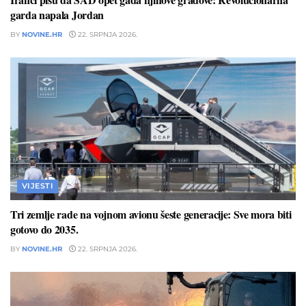
garda napala Jordan
BY
NOVINE.HR
22. SRPNJA 2026.
VIJESTI
Tri zemlje rade na vojnom avionu šeste generacije: Sve mora biti
gotovo do 2035.
BY
NOVINE.HR
22. SRPNJA 2026.