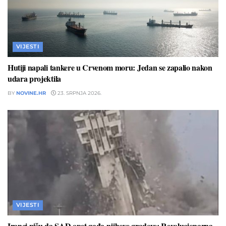
VIJESTI
Hutiji napali tankere u Crvenom moru: Jedan se zapalio nakon
udara projektila
BY
NOVINE.HR
23. SRPNJA 2026.
VIJESTI
Iranci pišu da SAD opet gađa njihove gradove: Revolucionarna