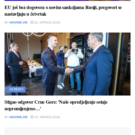
EU još bez dogovora o novim sankcijama Rusiji, pregovori se
nastavljaju u četvrtak
BY
NOVINE.HR
22. SRPNJA 2026.
VIJESTI
Stigao odgovor Crne Gore: 'Naše opredjeljenje ostaje
nepromijenjeno…'
BY
NOVINE.HR
22. SRPNJA 2026.