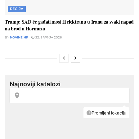
REGIJA
Trump: SAD će gađati most ili elektranu u Iranu za svaki napad
na brod u Hormuzu
BY
NOVINE.HR
22. SRPNJA 2026.