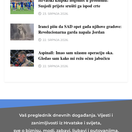
Hrvatski klupski nogomet u problemu:
Susjedi prijete srušiti ga ispod crte
23. SRPNJA 2026.
Iranci pišu da SAD opet gađa njihove gradove:
Revolucionarna garda napala Jordan
22. SRPNJA 2026.
Aspinall: Imao sam užasnu operaciju oka.
Gledao sam kako mi režu očnu jabučicu
22. SRPNJA 2026.
Vaš preglednik dnevnih događanja. Vijesti i
zanimljivosti iz Hrvatske i svijeta,
sve o biznisu, modi, zabavi, ljubavi i putovanjima.