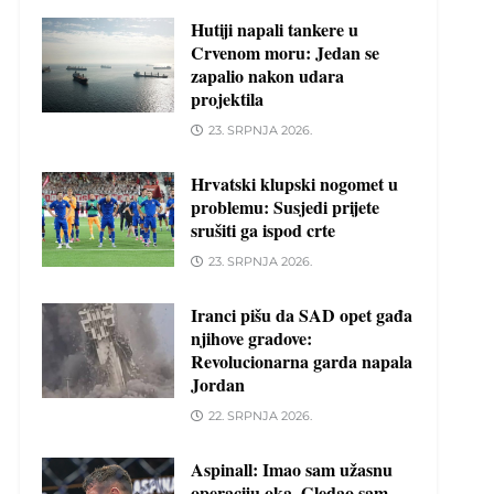
Hutiji napali tankere u
Crvenom moru: Jedan se
zapalio nakon udara
projektila
23. SRPNJA 2026.
Hrvatski klupski nogomet u
problemu: Susjedi prijete
srušiti ga ispod crte
23. SRPNJA 2026.
Iranci pišu da SAD opet gađa
njihove gradove:
Revolucionarna garda napala
Jordan
22. SRPNJA 2026.
Aspinall: Imao sam užasnu
operaciju oka. Gledao sam