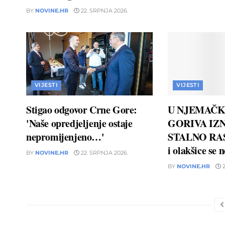
BY
NOVINE.HR
22. SRPNJA 2026.
VIJESTI
VIJESTI
Stigao odgovor Crne Gore:
U NJEMAČK
'Naše opredjeljenje ostaje
GORIVA IZN
nepromijenjeno…'
STALNO RAS
i olakšice se 
BY
NOVINE.HR
22. SRPNJA 2026.
BY
NOVINE.HR
2