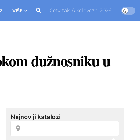
Četvrtak, 6 kolovoza, 2026.
Z
VIŠE
okom dužnosniku u