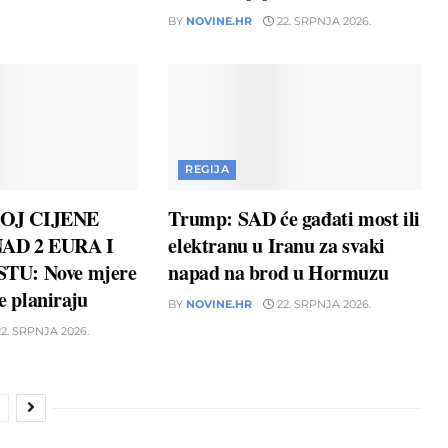
BY
NOVINE.HR
22. SRPNJA 2026.
REGIJA
OJ CIJENE
Trump: SAD će gađati most ili
AD 2 EURA I
elektranu u Iranu za svaki
TU: Nove mjere
napad na brod u Hormuzu
ne planiraju
BY
NOVINE.HR
22. SRPNJA 2026.
2. SRPNJA 2026.