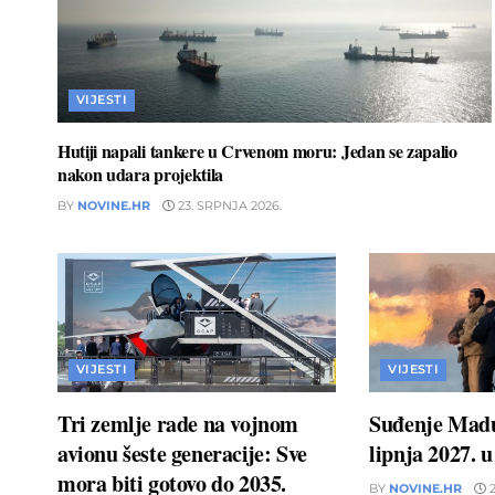
VIJESTI
Hutiji napali tankere u Crvenom moru: Jedan se zapalio
nakon udara projektila
BY
NOVINE.HR
23. SRPNJA 2026.
VIJESTI
VIJESTI
Tri zemlje rade na vojnom
Suđenje Madu
avionu šeste generacije: Sve
lipnja 2027. 
mora biti gotovo do 2035.
BY
NOVINE.HR
2