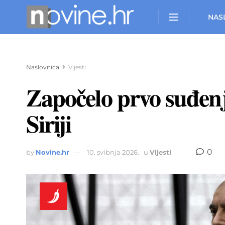
NAS
Naslovnica
Vijesti
Započelo prvo suđe
Siriji
0
by
Novine.hr
10. svibnja 2026.
u
Vijesti