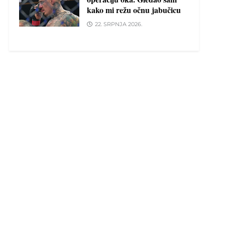
kako mi režu očnu jabučicu
22. SRPNJA 2026.