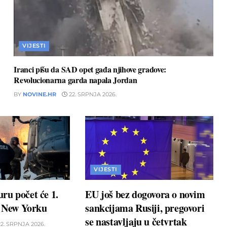
VIJESTI
Iranci pišu da SAD opet gađa njihove gradove:
Revolucionarna garda napala Jordan
BY
NOVINE.HR
22. SRPNJA 2026.
VIJESTI
ru počet će 1.
EU još bez dogovora o novim
u New Yorku
sankcijama Rusiji, pregovori
se nastavljaju u četvrtak
2. SRPNJA 2026.