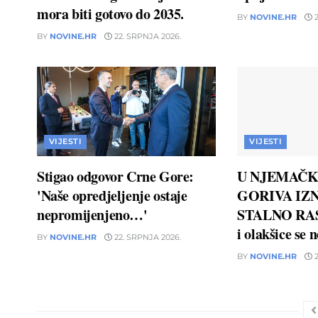
mora biti gotovo do 2035.
BY
NOVINE.HR
2
BY
NOVINE.HR
22. SRPNJA 2026.
VIJESTI
VIJESTI
Stigao odgovor Crne Gore:
U NJEMAČK
'Naše opredjeljenje ostaje
GORIVA IZN
nepromijenjeno…'
STALNO RAS
i olakšice se 
BY
NOVINE.HR
22. SRPNJA 2026.
BY
NOVINE.HR
2