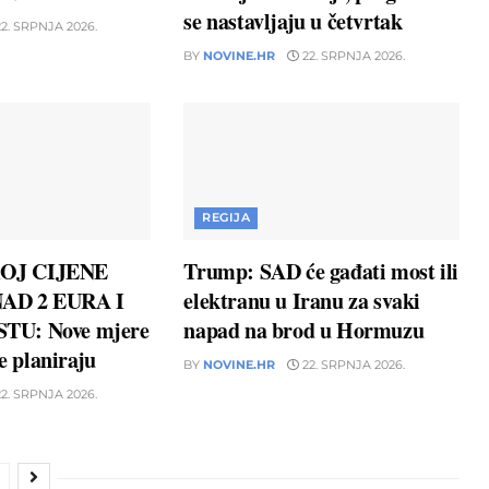
se nastavljaju u četvrtak
2. SRPNJA 2026.
BY
NOVINE.HR
22. SRPNJA 2026.
REGIJA
OJ CIJENE
Trump: SAD će gađati most ili
AD 2 EURA I
elektranu u Iranu za svaki
TU: Nove mjere
napad na brod u Hormuzu
ne planiraju
BY
NOVINE.HR
22. SRPNJA 2026.
2. SRPNJA 2026.