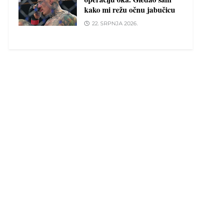
kako mi režu očnu jabučicu
22. SRPNJA 2026.