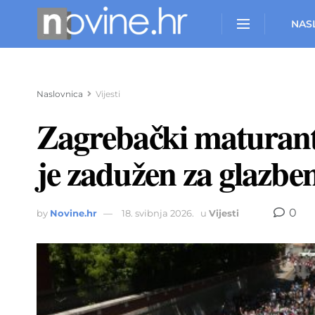
NAS
Naslovnica
Vijesti
Zagrebački maturanti
je zadužen za glazbe
0
by
Novine.hr
18. svibnja 2026.
u
Vijesti