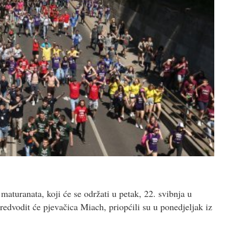
aturanata, koji će se održati u petak, 22. svibnja u
edvodit će pjevačica Miach, priopćili su u ponedjeljak iz