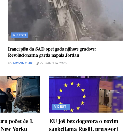
VIJESTI
Iranci pišu da SAD opet gađa njihove gradove:
Revolucionarna garda napala Jordan
BY
NOVINE.HR
22. SRPNJA 2026.
VIJESTI
ru počet će 1.
EU još bez dogovora o novim
u New Yorku
sankcijama Rusiji, pregovori