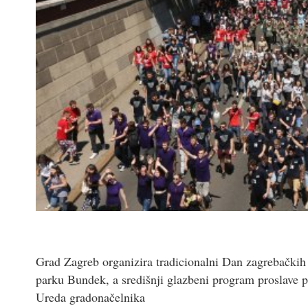
Grad Zagreb organizira tradicionalni Dan zagrebačkih m
parku Bundek, a središnji glazbeni program proslave pr
Ureda gradonačelnika