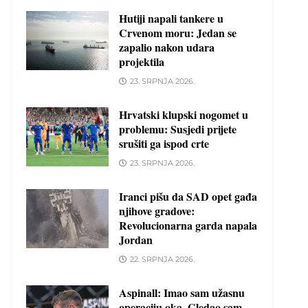
Hutiji napali tankere u
Crvenom moru: Jedan se
zapalio nakon udara
projektila
23. SRPNJA 2026.
Hrvatski klupski nogomet u
problemu: Susjedi prijete
srušiti ga ispod crte
23. SRPNJA 2026.
Iranci pišu da SAD opet gađa
njihove gradove:
Revolucionarna garda napala
Jordan
22. SRPNJA 2026.
Aspinall: Imao sam užasnu
operaciju oka. Gledao sam