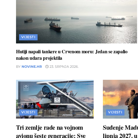
VIJESTI
Hutiji napali tankere u Crvenom moru: Jedan se zapalio
nakon udara projektila
BY
NOVINE.HR
23. SRPNJA 2026.
VIJESTI
VIJESTI
Tri zemlje rade na vojnom
Suđenje Madu
avionu šeste generacije: Sve
lipnja 2027. 