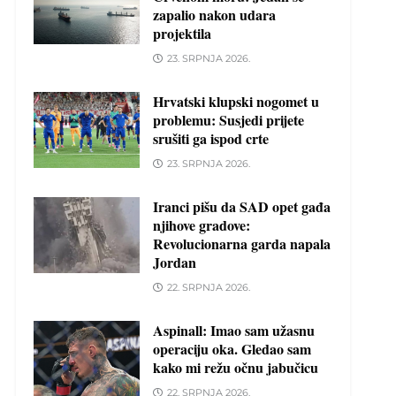
zapalio nakon udara
projektila
23. SRPNJA 2026.
Hrvatski klupski nogomet u
problemu: Susjedi prijete
srušiti ga ispod crte
23. SRPNJA 2026.
Iranci pišu da SAD opet gađa
njihove gradove:
Revolucionarna garda napala
Jordan
22. SRPNJA 2026.
Aspinall: Imao sam užasnu
operaciju oka. Gledao sam
kako mi režu očnu jabučicu
22. SRPNJA 2026.