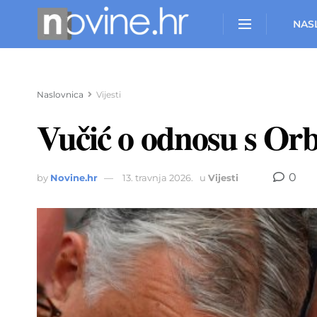
NAS
Naslovnica
Vijesti
Vučić o odnosu s Orba
0
by
Novine.hr
13. travnja 2026.
u
Vijesti