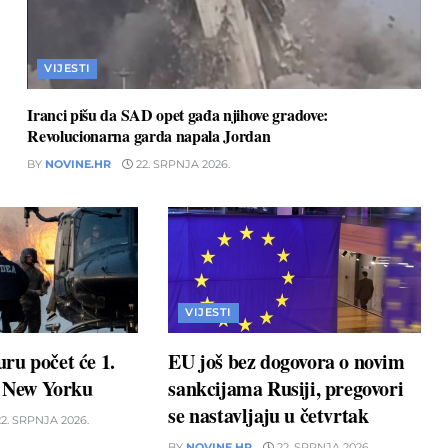
VIJESTI
Iranci pišu da SAD opet gađa njihove gradove:
Revolucionarna garda napala Jordan
BY
NOVINE.HR
22. SRPNJA 2026.
VIJESTI
ru počet će 1.
EU još bez dogovora o novim
u New Yorku
sankcijama Rusiji, pregovori
se nastavljaju u četvrtak
2. SRPNJA 2026.
BY
NOVINE.HR
22. SRPNJA 2026.