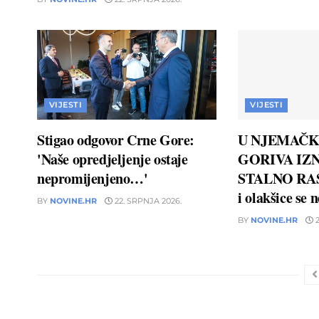
VIJESTI
VIJESTI
Stigao odgovor Crne Gore:
U NJEMAČK
'Naše opredjeljenje ostaje
GORIVA IZN
nepromijenjeno…'
STALNO RAS
i olakšice se 
BY
NOVINE.HR
22. SRPNJA 2026.
BY
NOVINE.HR
2