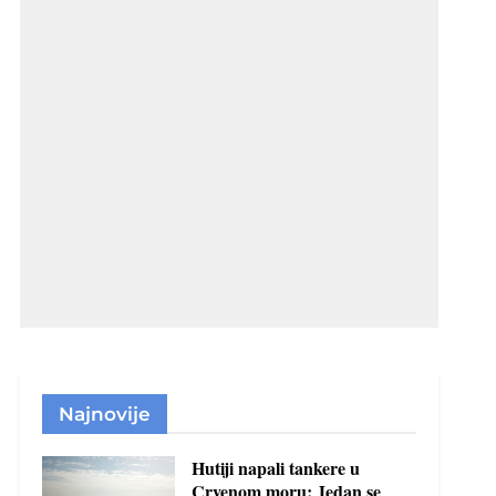
Najnovije
Hutiji napali tankere u
Crvenom moru: Jedan se