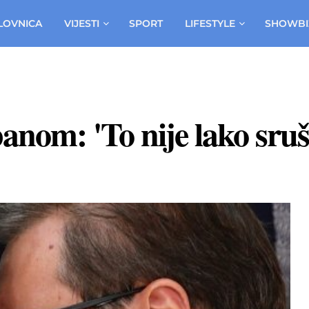
LOVNICA
VIJESTI
SPORT
LIFESTYLE
SHOWBI
nom: 'To nije lako sruši