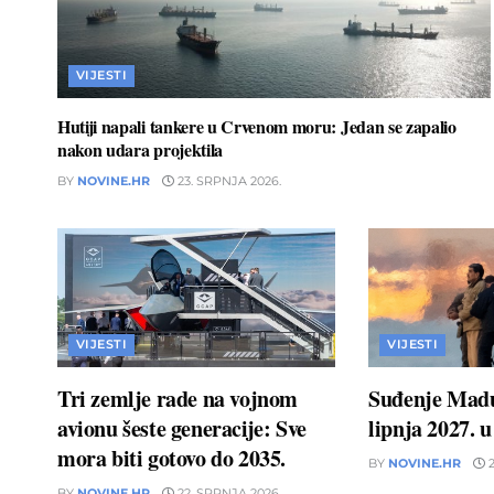
VIJESTI
Hutiji napali tankere u Crvenom moru: Jedan se zapalio
nakon udara projektila
BY
NOVINE.HR
23. SRPNJA 2026.
VIJESTI
VIJESTI
Tri zemlje rade na vojnom
Suđenje Madu
avionu šeste generacije: Sve
lipnja 2027. 
mora biti gotovo do 2035.
BY
NOVINE.HR
2
BY
NOVINE.HR
22. SRPNJA 2026.