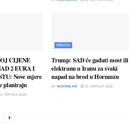
REGIJA
OJ CIJENE
Trump: SAD će gađati most ili
AD 2 EURA I
elektranu u Iranu za svaki
TU: Nove mjere
napad na brod u Hormuzu
ne planiraju
BY
NOVINE.HR
22. SRPNJA 2026.
2. SRPNJA 2026.