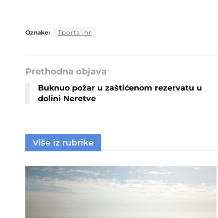
Oznake:
Tportal.hr
Prethodna objava
Buknuo požar u zaštićenom rezervatu u
dolini Neretve
Više iz rubrike