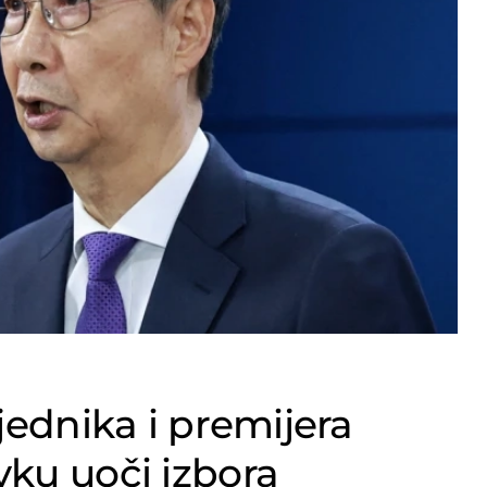
jednika i premijera
vku uoči izbora