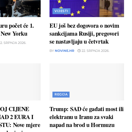
VIJESTI
ru počet će 1.
EU još bez dogovora o novim
u New Yorku
sankcijama Rusiji, pregovori
se nastavljaju u četvrtak
2. SRPNJA 2026.
BY
NOVINE.HR
22. SRPNJA 2026.
REGIJA
OJ CIJENE
Trump: SAD će gađati most ili
AD 2 EURA I
elektranu u Iranu za svaki
TU: Nove mjere
napad na brod u Hormuzu