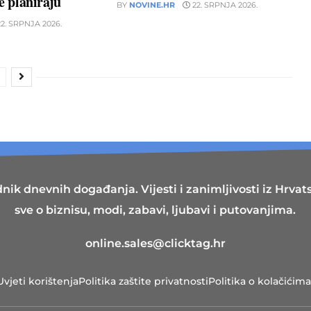
ne planiraju
BY
NOVINE.HR
22. SRPNJA 2026.
2. SRPNJA 2026.
nik dnevnih događanja. Vijesti i zanimljivosti iz Hrvatsk
sve o biznisu, modi, zabavi, ljubavi i putovanjima.
online.sales@clicktag.hr
Uvjeti korištenja
Politika zaštite privatnosti
Politika o kolačićima