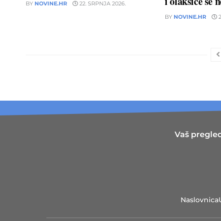
i olakšice se 
BY
NOVINE.HR
22. SRPNJA 2026.
BY
NOVINE.HR
2
Vaš pregled
Naslovnica