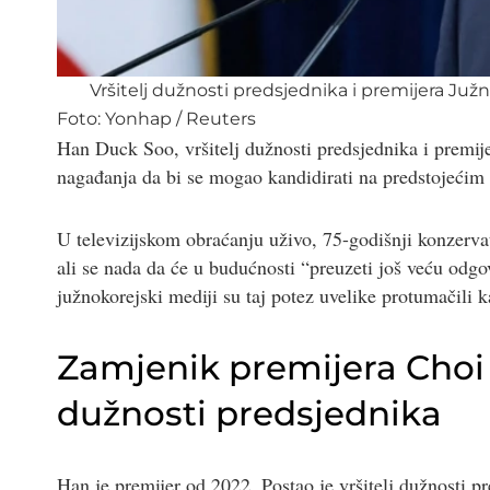
Vršitelj dužnosti predsjednika i premijera Juž
Foto:
Yonhap
/
Reuters
Han Duck Soo, vršitelj dužnosti predsjednika i premij
nagađanja da bi se mogao kandidirati na predstojeći
U televizijskom obraćanju uživo, 75-godišnji konzervat
ali se nada da će u budućnosti “preuzeti još veću odg
južnokorejski mediji su taj potez uvelike protumačili ka
Zamjenik premijera Choi 
dužnosti predsjednika
Han je premijer od 2022. Postao je vršitelj dužnosti 