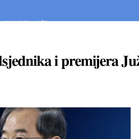
SHOWBIZ
VIŠE
edsjednika i premijera J