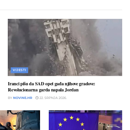
VIJESTI
Iranci pišu da SAD opet gađa njihove gradove:
Revolucionarna garda napala Jordan
BY
NOVINE.HR
22. SRPNJA 2026.