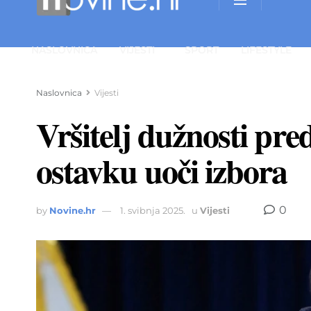
NASLOVNICA
VIJESTI
SPORT
LIFESTYLE
Naslovnica
Vijesti
Vršitelj dužnosti pr
ostavku uoči izbora
0
by
Novine.hr
1. svibnja 2025.
u
Vijesti