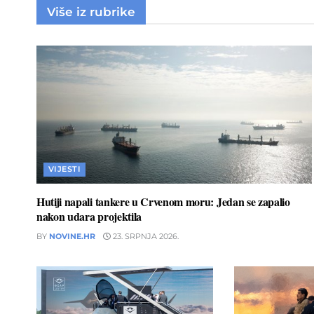
Više iz rubrike
VIJESTI
Hutiji napali tankere u Crvenom moru: Jedan se zapalio
nakon udara projektila
BY
NOVINE.HR
23. SRPNJA 2026.