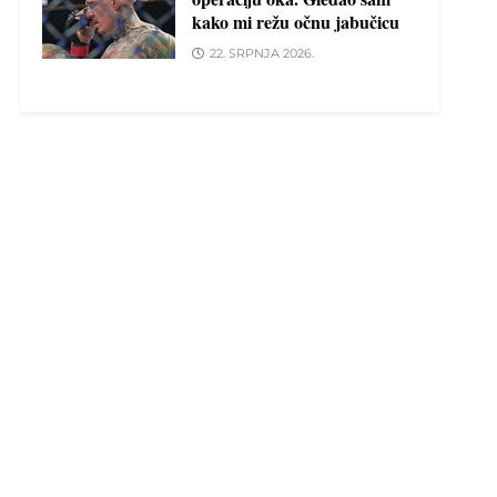
kako mi režu očnu jabučicu
22. SRPNJA 2026.