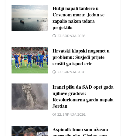
Hutiji napali tankere u
Crvenom moru: Jedan se
zapalio nakon udara
projektila
23. SRPNJA 2026.
Hrvatski klupski nogomet u
problemu: Susjedi prijete
srušiti ga ispod crte
23. SRPNJA 2026.
Iranci pišu da SAD opet gađa
njihove gradove:
Revolucionarna garda napala
Jordan
22. SRPNJA 2026.
Aspinall: Imao sam užasnu
operaciju oka. Gledao sam