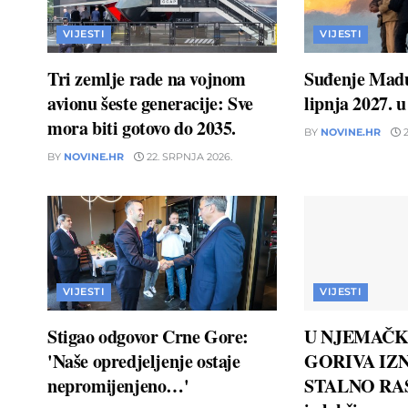
VIJESTI
VIJESTI
Tri zemlje rade na vojnom
Suđenje Madu
avionu šeste generacije: Sve
lipnja 2027. 
mora biti gotovo do 2035.
BY
NOVINE.HR
2
BY
NOVINE.HR
22. SRPNJA 2026.
VIJESTI
VIJESTI
Stigao odgovor Crne Gore:
U NJEMAČK
'Naše opredjeljenje ostaje
GORIVA IZN
nepromijenjeno…'
STALNO RAS