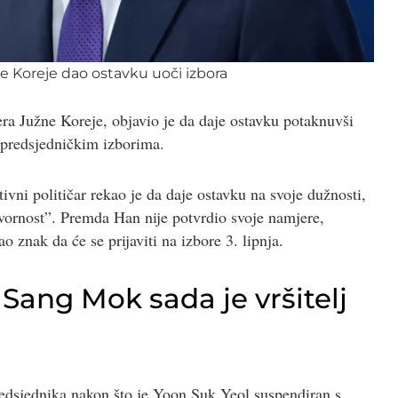
ne Koreje dao ostavku uoči izbora
era Južne Koreje, objavio je da daje ostavku potaknuvši
m predsjedničkim izborima.
ivni političar rekao je da daje ostavku na svoje dužnosti,
ovornost”. Premda Han nije potvrdio svoje namjere,
o znak da će se prijaviti na izbore 3. lipnja.
Sang Mok sada je vršitelj
predsjednika nakon što je Yoon Suk Yeol suspendiran s