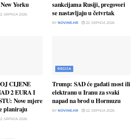
u New Yorku
sankcijama Rusiji, pregovori
se nastavljaju u četvrtak
2. SRPNJA 2026.
BY
NOVINE.HR
22. SRPNJA 2026.
REGIJA
OJ CIJENE
Trump: SAD će gađati most ili
AD 2 EURA I
elektranu u Iranu za svaki
TU: Nove mjere
napad na brod u Hormuzu
ne planiraju
BY
NOVINE.HR
22. SRPNJA 2026.
2. SRPNJA 2026.