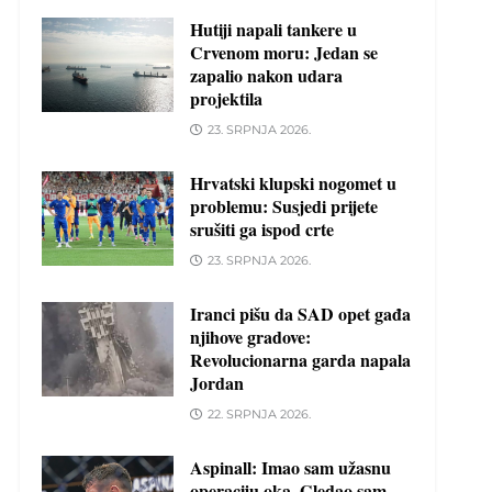
Hutiji napali tankere u
Crvenom moru: Jedan se
zapalio nakon udara
projektila
23. SRPNJA 2026.
Hrvatski klupski nogomet u
problemu: Susjedi prijete
srušiti ga ispod crte
23. SRPNJA 2026.
Iranci pišu da SAD opet gađa
njihove gradove:
Revolucionarna garda napala
Jordan
22. SRPNJA 2026.
Aspinall: Imao sam užasnu
operaciju oka. Gledao sam