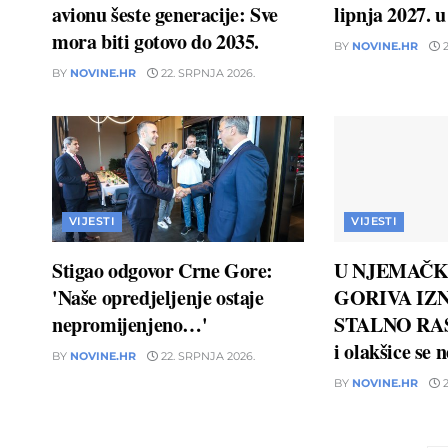
avionu šeste generacije: Sve
lipnja 2027. 
mora biti gotovo do 2035.
BY
NOVINE.HR
2
BY
NOVINE.HR
22. SRPNJA 2026.
VIJESTI
VIJESTI
Stigao odgovor Crne Gore:
U NJEMAČK
'Naše opredjeljenje ostaje
GORIVA IZN
nepromijenjeno…'
STALNO RAS
i olakšice se 
BY
NOVINE.HR
22. SRPNJA 2026.
BY
NOVINE.HR
2