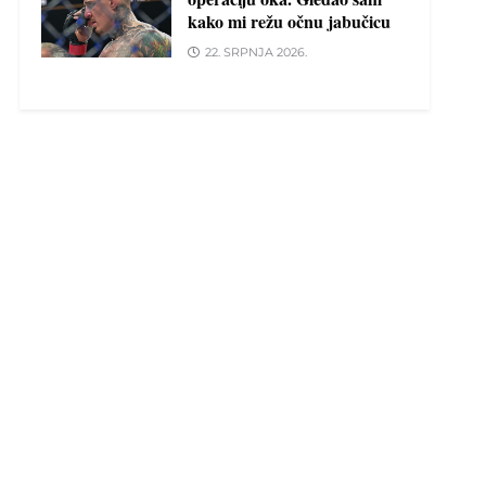
kako mi režu očnu jabučicu
22. SRPNJA 2026.