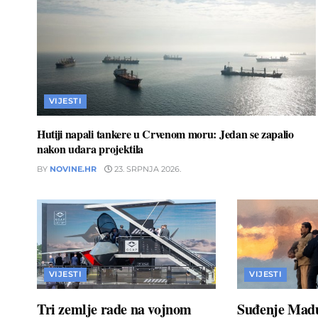
VIJESTI
Hutiji napali tankere u Crvenom moru: Jedan se zapalio
nakon udara projektila
BY
NOVINE.HR
23. SRPNJA 2026.
VIJESTI
VIJESTI
Tri zemlje rade na vojnom
Suđenje Madu