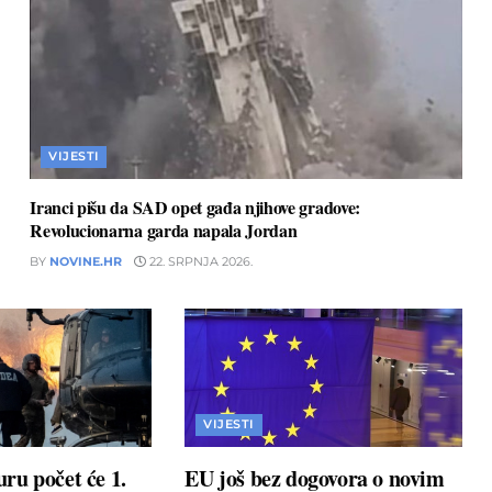
VIJESTI
Iranci pišu da SAD opet gađa njihove gradove:
Revolucionarna garda napala Jordan
BY
NOVINE.HR
22. SRPNJA 2026.
VIJESTI
ru počet će 1.
EU još bez dogovora o novim