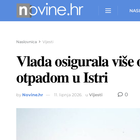
NAS
Naslovnica
Vijesti
Vlada osigurala više
otpadom u Istri
0
by
Novine.hr
11. lipnja 2026.
u
Vijesti