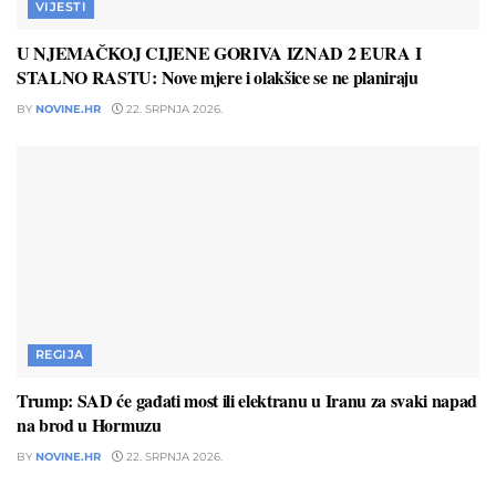
VIJESTI
U NJEMAČKOJ CIJENE GORIVA IZNAD 2 EURA I
STALNO RASTU: Nove mjere i olakšice se ne planiraju
BY
NOVINE.HR
22. SRPNJA 2026.
REGIJA
Trump: SAD će gađati most ili elektranu u Iranu za svaki napad
na brod u Hormuzu
BY
NOVINE.HR
22. SRPNJA 2026.