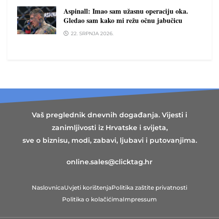
Aspinall: Imao sam užasnu operaciju oka.
Gledao sam kako mi režu očnu jabučicu
22. SRPNJA 2026.
Vaš preglednik dnevnih događanja. Vijesti i
zanimljivosti iz Hrvatske i svijeta,
sve o biznisu, modi, zabavi, ljubavi i putovanjima.
online.sales@clicktag.hr
Naslovnica
Uvjeti korištenja
Politika zaštite privatnosti
Politika o kolačićima
Impressum