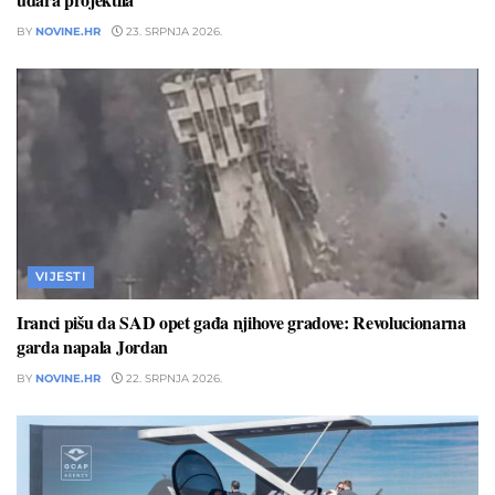
BY
NOVINE.HR
23. SRPNJA 2026.
VIJESTI
Iranci pišu da SAD opet gađa njihove gradove: Revolucionarna
garda napala Jordan
BY
NOVINE.HR
22. SRPNJA 2026.