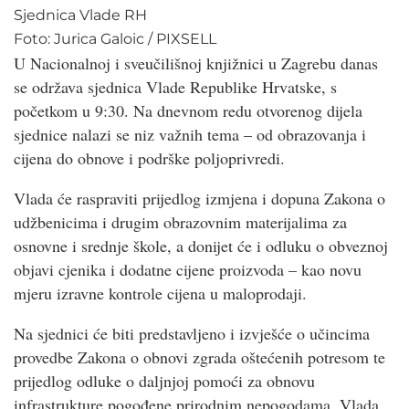
Sjednica Vlade RH
Foto:
Jurica Galoic
/
PIXSELL
U Nacionalnoj i sveučilišnoj knjižnici u Zagrebu danas
se održava sjednica Vlade Republike Hrvatske, s
početkom u 9:30. Na dnevnom redu otvorenog dijela
sjednice nalazi se niz važnih tema – od obrazovanja i
cijena do obnove i podrške poljoprivredi.
Vlada će raspraviti prijedlog izmjena i dopuna Zakona o
udžbenicima i drugim obrazovnim materijalima za
osnovne i srednje škole, a donijet će i odluku o obveznoj
objavi cjenika i dodatne cijene proizvoda – kao novu
mjeru izravne kontrole cijena u maloprodaji.
Na sjednici će biti predstavljeno i izvješće o učincima
provedbe Zakona o obnovi zgrada oštećenih potresom te
prijedlog odluke o daljnjoj pomoći za obnovu
infrastrukture pogođene prirodnim nepogodama. Vlada