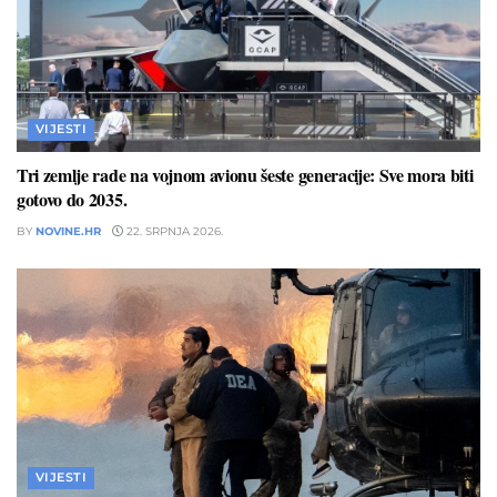
VIJESTI
Tri zemlje rade na vojnom avionu šeste generacije: Sve mora biti
gotovo do 2035.
BY
NOVINE.HR
22. SRPNJA 2026.
VIJESTI