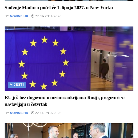
Suđenje Maduru počet će 1. lipnja 2027. u New Yorku
BY
NOVINE.HR
22. SRPNJA 2026.
VIJESTI
EU još bez dogovora o novim sankcijama Rusiji, pregovori se
nastavljaju u četvrtak
BY
NOVINE.HR
22. SRPNJA 2026.