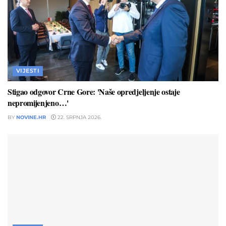
VIJESTI
Stigao odgovor Crne Gore: 'Naše opredjeljenje ostaje
nepromijenjeno…'
BY
NOVINE.HR
22. SRPNJA 2026.