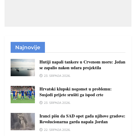
Najnovije
Hutiji napali tankere u Crvenom moru: Jedan
se zapalio nakon udara projektila
23. SRPNJA 2026.
Hrvatski klupski nogomet u problemu:
Susjedi prijete srušiti ga ispod crte
23. SRPNJA 2026.
Iranci pišu da SAD opet gađa njihove gradove:
Revolucionarna garda napala Jordan
22. SRPNJA 2026.