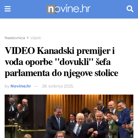
Naslovnica
Vijesti
VIDEO Kanadski premijer i
vođa oporbe "dovukli" šefa
parlamenta do njegove stolice
by
Novine.hr
28. svibnja 2025.