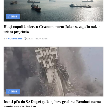
VIJESTI
Hutiji napali tankere u Crvenom moru: Jedan se zapalio nakon
udara projektila
BY
NOVINE.HR
23. SRPNJA 2026.
VIJESTI
Iranci pišu da SAD opet gađa njihove gradove: Revolucionarna
garda napala Jordan