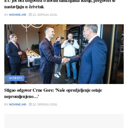
EU još bez dogovora o novim sankcijama Rusiji, pregovori se
nastavljaju u četvrtak
BY
NOVINE.HR
22. SRPNJA 2026.
VIJESTI
Stigao odgovor Crne Gore: 'Naše opredjeljenje ostaje
nepromijenjeno…'
BY
NOVINE.HR
22. SRPNJA 2026.