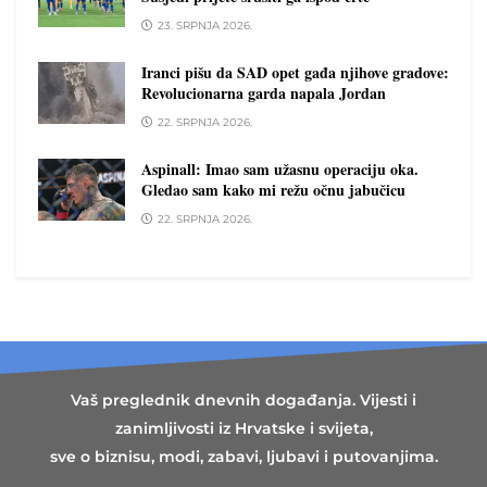
23. SRPNJA 2026.
Iranci pišu da SAD opet gađa njihove gradove:
Revolucionarna garda napala Jordan
22. SRPNJA 2026.
Aspinall: Imao sam užasnu operaciju oka.
Gledao sam kako mi režu očnu jabučicu
22. SRPNJA 2026.
Vaš preglednik dnevnih događanja. Vijesti i
zanimljivosti iz Hrvatske i svijeta,
sve o biznisu, modi, zabavi, ljubavi i putovanjima.