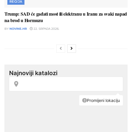
REGIJA
Trump: SAD će gađati most ili elektranu u Iranu za svaki napad
na brod u Hormuzu
BY
NOVINE.HR
22. SRPNJA 2026.