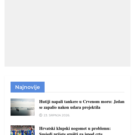
Najnovije
Hutiji napali tankere u Crvenom moru: Jedan
se zapalio nakon udara projektila
23. SRPNJA 2026.
Hrvatski klupski nogomet u problemu:
Susjedi prijete srušiti ga ispod crte