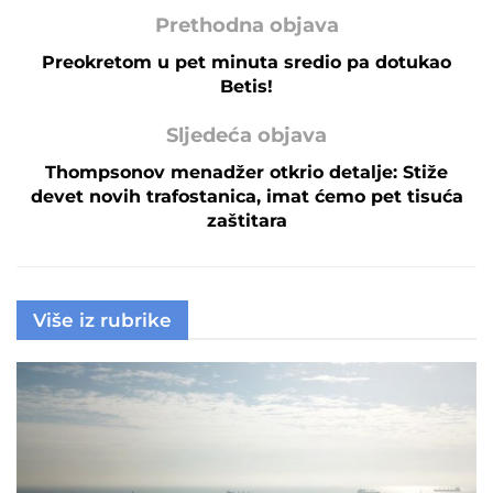
Prethodna objava
Preokretom u pet minuta sredio pa dotukao
Betis!
Sljedeća objava
Thompsonov menadžer otkrio detalje: Stiže
devet novih trafostanica, imat ćemo pet tisuća
zaštitara
Više iz rubrike