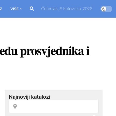
Četvrtak, 6 kolovoza, 2026.
Z
VIŠE
među prosvjednika i