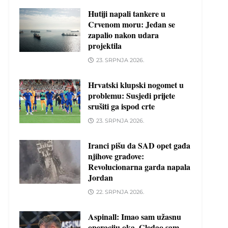
Hutiji napali tankere u
Crvenom moru: Jedan se
zapalio nakon udara
projektila
23. SRPNJA 2026.
Hrvatski klupski nogomet u
problemu: Susjedi prijete
srušiti ga ispod crte
23. SRPNJA 2026.
Iranci pišu da SAD opet gađa
njihove gradove:
Revolucionarna garda napala
Jordan
22. SRPNJA 2026.
Aspinall: Imao sam užasnu
operaciju oka. Gledao sam