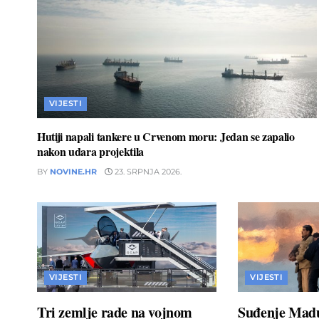
VIJESTI
Hutiji napali tankere u Crvenom moru: Jedan se zapalio
nakon udara projektila
BY
NOVINE.HR
23. SRPNJA 2026.
VIJESTI
VIJESTI
Tri zemlje rade na vojnom
Suđenje Madu