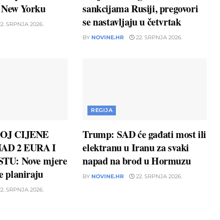
u New Yorku
sankcijama Rusiji, pregovori
se nastavljaju u četvrtak
2. SRPNJA 2026.
BY
NOVINE.HR
22. SRPNJA 2026.
REGIJA
OJ CIJENE
Trump: SAD će gađati most ili
AD 2 EURA I
elektranu u Iranu za svaki
TU: Nove mjere
napad na brod u Hormuzu
ne planiraju
BY
NOVINE.HR
22. SRPNJA 2026.
2. SRPNJA 2026.