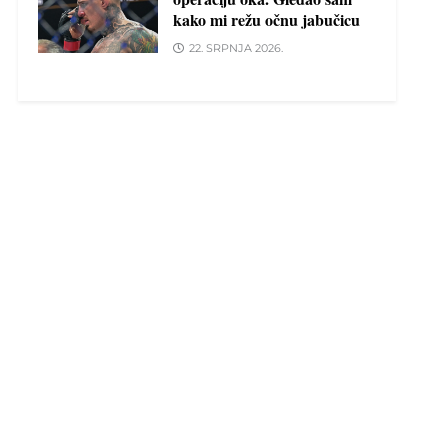
kako mi režu očnu jabučicu
22. SRPNJA 2026.