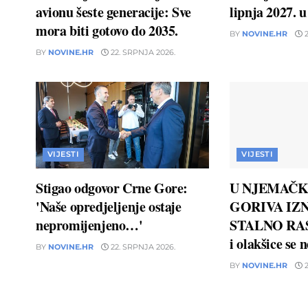
avionu šeste generacije: Sve
lipnja 2027. 
mora biti gotovo do 2035.
BY
NOVINE.HR
2
BY
NOVINE.HR
22. SRPNJA 2026.
VIJESTI
VIJESTI
Stigao odgovor Crne Gore:
U NJEMAČK
'Naše opredjeljenje ostaje
GORIVA IZN
nepromijenjeno…'
STALNO RAS
i olakšice se 
BY
NOVINE.HR
22. SRPNJA 2026.
BY
NOVINE.HR
2