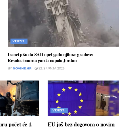
VIJESTI
Iranci pišu da SAD opet gađa njihove gradove:
Revolucionarna garda napala Jordan
BY
NOVINE.HR
22. SRPNJA 2026.
VIJESTI
ru počet će 1.
EU još bez dogovora o novim