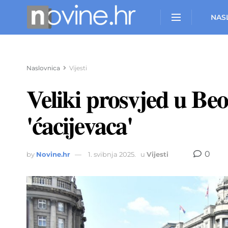
NAS
Naslovnica
Vijesti
Veliki prosvjed u Beo
'ćacijevaca'
0
by
Novine.hr
1. svibnja 2025.
u
Vijesti