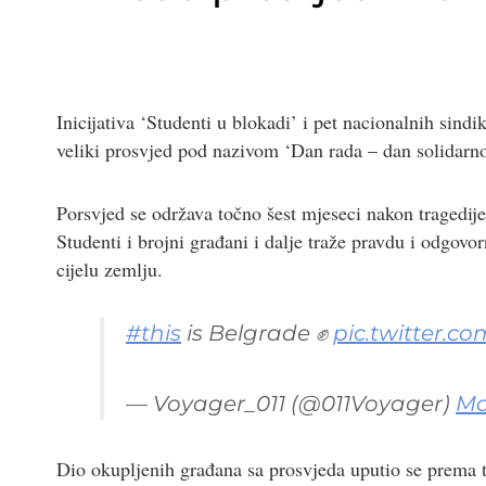
Inicijativa ‘Studenti u blokadi’ i pet nacionalnih sindi
veliki prosvjed pod nazivom ‘Dan rada – dan solidarno
Porsvjed se održava točno šest mjeseci nakon tragedij
Studenti i brojni građani i dalje traže pravdu i odgovo
cijelu zemlju.
#this
is Belgrade ✊
pic.twitter.c
— Voyager_011 (@011Voyager)
Ma
Dio okupljenih građana sa prosvjeda uputio se prema 