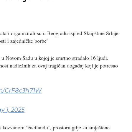
kata i organizirali su u Beogradu ispred Skupštine Srbije
sti i zajedničke borbe’
e u Novom Sadu u kojoj je smrtno stradalo 16 ljudi.
rnost nadležnih za ovaj tragičan događaj koji je potresao
om/CrF8c3h71W
y 1, 2025
takozvanom ‘ćacilandu‘, prostoru gdje su smještene