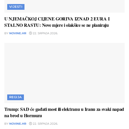
VIJESTI
U NJEMAČKOJ CIJENE GORIVA IZNAD 2 EURA I
STALNO RASTU: Nove mjere i olakšice se ne planiraju
BY
NOVINE.HR
22. SRPNJA 2026.
REGIJA
Trump: SAD će gađati most ili elektranu u Iranu za svaki napad
na brod u Hormuzu
BY
NOVINE.HR
22. SRPNJA 2026.