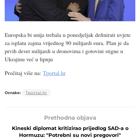
Europska bi unija trebala u ponedjeljak definirati uvjete
za isplatu zajma vrijednog 90 milijardi eura. Plan je da
prvih devet milijardi u dronovima i gotovini stigne u
Ukrajinu već u lipnju
Pročitaj više na:
Tportal.hr
Oznake:
Tportal.hr
Prethodna objava
Kineski diplomat kritizirao prijedlog SAD-a o
Hormuzu: "Potrebni su novi pregovori"