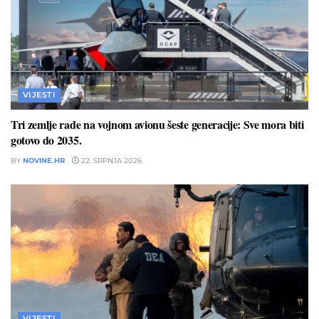
VIJESTI
Tri zemlje rade na vojnom avionu šeste generacije: Sve mora biti
gotovo do 2035.
BY
NOVINE.HR
22. SRPNJA 2026.
VIJESTI