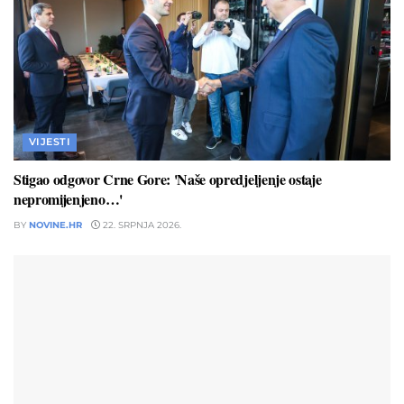
VIJESTI
Stigao odgovor Crne Gore: 'Naše opredjeljenje ostaje
nepromijenjeno…'
BY
NOVINE.HR
22. SRPNJA 2026.