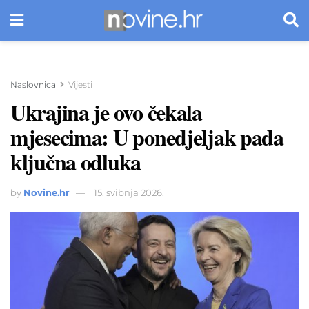
Naslovnica
Vijesti
Ukrajina je ovo čekala
mjesecima: U ponedjeljak pada
ključna odluka
by
Novine.hr
15. svibnja 2026.