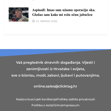
Aspinall: Imao sam užasnu operaciju oka.
Gledao sam kako mi režu očnu jabučicu
22. SRPNJA 2026.
Vaš preglednik dnevnih događanja. Vijesti i
zanimljivosti iz Hrvatske i svijeta,
sve o biznisu, modi, zabavi, ljubavi i putovanjima.
online.sales@clicktag.hr
Naslovnica
Uvjeti korištenja
Politika zaštite privatnosti
Politika o kolačićima
Impressum