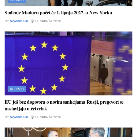
Suđenje Maduru počet će 1. lipnja 2027. u New Yorku
BY
NOVINE.HR
22. SRPNJA 2026.
VIJESTI
EU još bez dogovora o novim sankcijama Rusiji, pregovori se
nastavljaju u četvrtak
BY
NOVINE.HR
22. SRPNJA 2026.