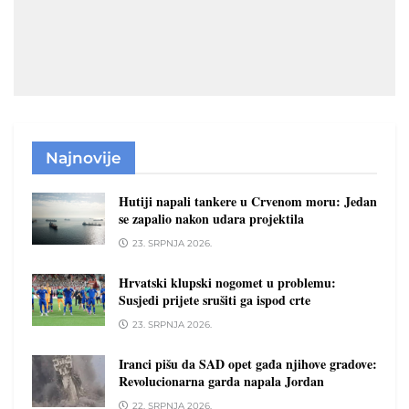
Najnovije
Hutiji napali tankere u Crvenom moru: Jedan
se zapalio nakon udara projektila
23. SRPNJA 2026.
Hrvatski klupski nogomet u problemu:
Susjedi prijete srušiti ga ispod crte
23. SRPNJA 2026.
Iranci pišu da SAD opet gađa njihove gradove:
Revolucionarna garda napala Jordan
22. SRPNJA 2026.