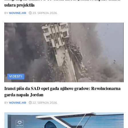
udara projektila
BY
NOVINE.HR
23. SRPNJA 2026.
VIJESTI
Iranci pišu da SAD opet gađa njihove gradove: Revolucionarna
garda napala Jordan
BY
NOVINE.HR
22. SRPNJA 2026.