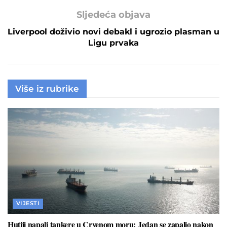
Sljedeća objava
Liverpool doživio novi debakl i ugrozio plasman u
Ligu prvaka
Više iz rubrike
VIJESTI
Hutiji napali tankere u Crvenom moru: Jedan se zapalio nakon