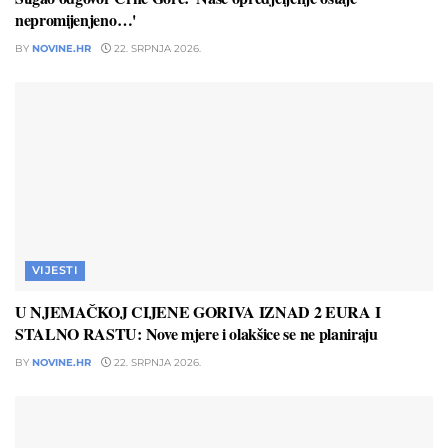
nepromijenjeno…'
BY
NOVINE.HR
22. SRPNJA 2026.
VIJESTI
U NJEMAČKOJ CIJENE GORIVA IZNAD 2 EURA I
STALNO RASTU: Nove mjere i olakšice se ne planiraju
BY
NOVINE.HR
22. SRPNJA 2026.