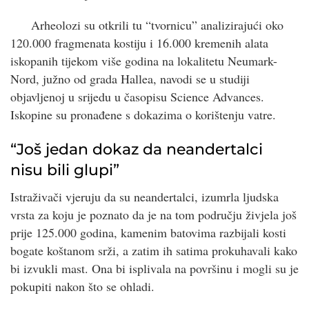
Arheolozi su otkrili tu “tvornicu” analizirajući oko
120.000 fragmenata kostiju i 16.000 kremenih alata
iskopanih tijekom više godina na lokalitetu Neumark-
Nord, južno od grada Hallea, navodi se u studiji
objavljenoj u srijedu u časopisu Science Advances.
Iskopine su pronađene s dokazima o korištenju vatre.
“Još jedan dokaz da neandertalci
nisu bili glupi”
Istraživači vjeruju da su neandertalci, izumrla ljudska
vrsta za koju je poznato da je na tom području živjela još
prije 125.000 godina, kamenim batovima razbijali kosti
bogate koštanom srži, a zatim ih satima prokuhavali kako
bi izvukli mast. Ona bi isplivala na površinu i mogli su je
pokupiti nakon što se ohladi.