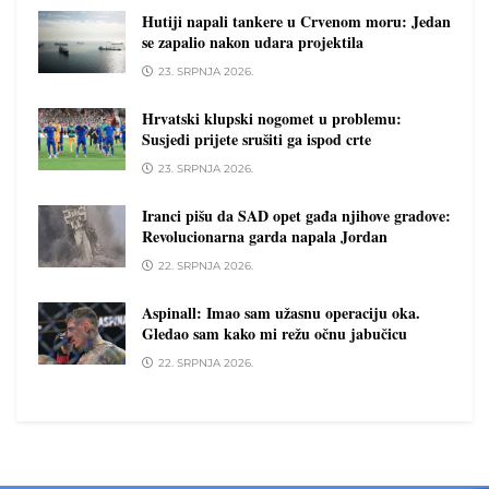
Hutiji napali tankere u Crvenom moru: Jedan
se zapalio nakon udara projektila
23. SRPNJA 2026.
Hrvatski klupski nogomet u problemu:
Susjedi prijete srušiti ga ispod crte
23. SRPNJA 2026.
Iranci pišu da SAD opet gađa njihove gradove:
Revolucionarna garda napala Jordan
22. SRPNJA 2026.
Aspinall: Imao sam užasnu operaciju oka.
Gledao sam kako mi režu očnu jabučicu
22. SRPNJA 2026.