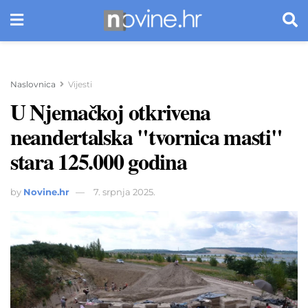
Naslovnica
Vijesti
U Njemačkoj otkrivena
neandertalska "tvornica masti"
stara 125.000 godina
by
Novine.hr
7. srpnja 2025.