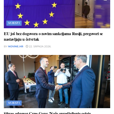
VIJESTI
EU još bez dogovora o novim sankcijama Rusiji, pregovori se
nastavljaju u četvrtak
BY
NOVINE.HR
22. SRPNJA 2026.
VIJESTI
Stigao odgovor Crne Gore: 'Naše opredjeljenje ostaje