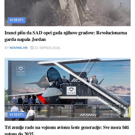
VIJESTI
Iranci pišu da SAD opet gađa njihove gradove: Revolucionarna
garda napala Jordan
BY
NOVINE.HR
22. SRPNJA 2026.
VIJESTI
Tri zemlje rade na vojnom avionu šeste generacije: Sve mora biti
gotovo do 2035.