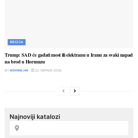
REGIJA
Trump: SAD će gađati most ili elektranu u Iranu za svaki napad
na brod u Hormuzu
BY
NOVINE.HR
22. SRPNJA 2026.