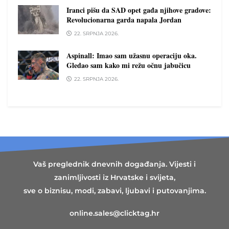
Iranci pišu da SAD opet gađa njihove gradove:
Revolucionarna garda napala Jordan
22. SRPNJA 2026.
Aspinall: Imao sam užasnu operaciju oka.
Gledao sam kako mi režu očnu jabučicu
22. SRPNJA 2026.
Vaš preglednik dnevnih događanja. Vijesti i
zanimljivosti iz Hrvatske i svijeta,
sve o biznisu, modi, zabavi, ljubavi i putovanjima.
online.sales@clicktag.hr