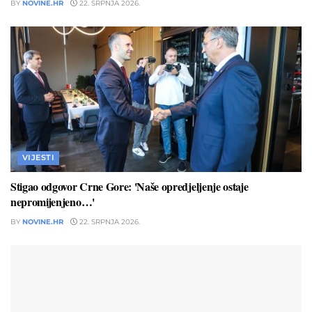
BY
NOVINE.HR
22. SRPNJA 2026.
VIJESTI
Stigao odgovor Crne Gore: 'Naše opredjeljenje ostaje
nepromijenjeno…'
BY
NOVINE.HR
22. SRPNJA 2026.