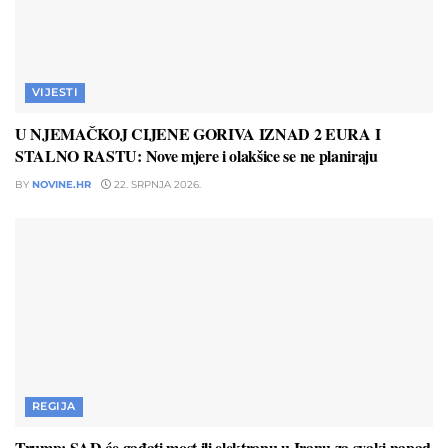
VIJESTI
U NJEMAČKOJ CIJENE GORIVA IZNAD 2 EURA I
STALNO RASTU: Nove mjere i olakšice se ne planiraju
BY
NOVINE.HR
22. SRPNJA 2026.
REGIJA
Trump: SAD će gađati most ili elektranu u Iranu za svaki napad