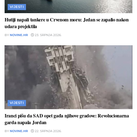
VIJESTI
Hutiji napali tankere u Crvenom moru: Jedan se zapalio nakon
udara projektila
BY
NOVINE.HR
23. SRPNJA 2026.
VIJESTI
Iranci pišu da SAD opet gađa njihove gradove: Revolucionarna
garda napala Jordan
BY
NOVINE.HR
22. SRPNJA 2026.