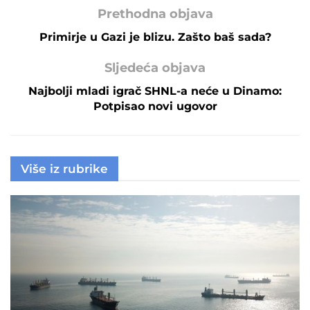
Prethodna objava
Primirje u Gazi je blizu. Zašto baš sada?
Sljedeća objava
Najbolji mladi igrač SHNL-a neće u Dinamo:
Potpisao novi ugovor
Više iz rubrike