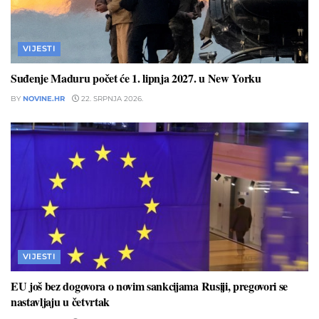
VIJESTI
Suđenje Maduru počet će 1. lipnja 2027. u New Yorku
BY
NOVINE.HR
22. SRPNJA 2026.
VIJESTI
EU još bez dogovora o novim sankcijama Rusiji, pregovori se
nastavljaju u četvrtak