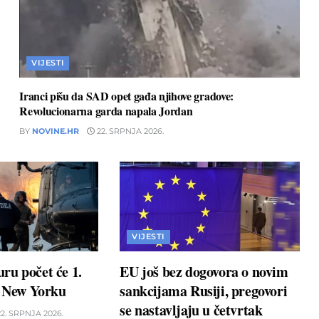
VIJESTI
Iranci pišu da SAD opet gađa njihove gradove:
Revolucionarna garda napala Jordan
BY
NOVINE.HR
22. SRPNJA 2026.
VIJESTI
ru počet će 1.
EU još bez dogovora o novim
u New Yorku
sankcijama Rusiji, pregovori
se nastavljaju u četvrtak
2. SRPNJA 2026.