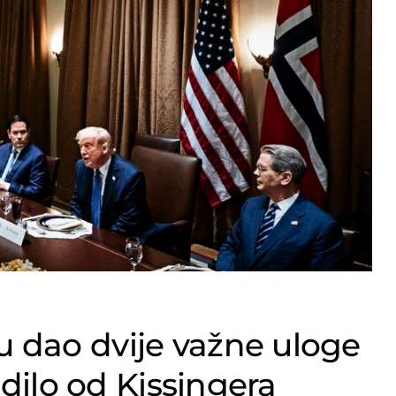
 dao dvije važne uloge
odilo od Kissingera