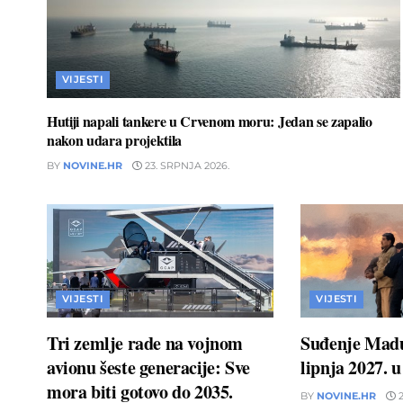
VIJESTI
Hutiji napali tankere u Crvenom moru: Jedan se zapalio
nakon udara projektila
BY
NOVINE.HR
23. SRPNJA 2026.
VIJESTI
VIJESTI
Tri zemlje rade na vojnom
Suđenje Madu
avionu šeste generacije: Sve
lipnja 2027. 
mora biti gotovo do 2035.
BY
NOVINE.HR
2