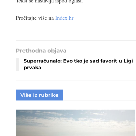
Tekst se nastavlja ispod oglasa
Pročitajte više na
Index.hr
Prethodna objava
Superračunalo: Evo tko je sad favorit u Ligi
prvaka
Više iz rubrike