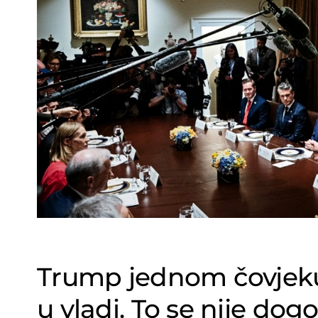
Trump jednom čovjeku
u vladi. To se nije dog