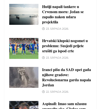
Hutiji napali tankere u
Crvenom moru: Jedan se
zapalio nakon udara
projektila
23. SRPNJA 2026.
Hrvatski klupski nogomet u
problemu: Susjedi prijete
srušiti ga ispod crte
23. SRPNJA 2026.
Iranci pišu da SAD opet gađa
njihove gradove:
Revolucionarna garda napala
Jordan
22. SRPNJA 2026.
Aspinall: Imao sam užasnu
operaciju oka. Gledao sam