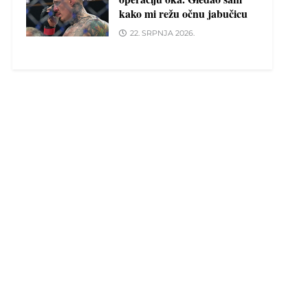
kako mi režu očnu jabučicu
22. SRPNJA 2026.