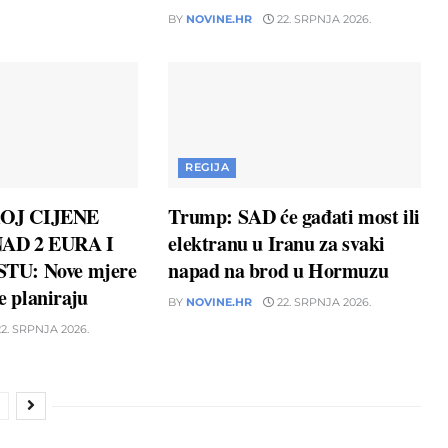
BY
NOVINE.HR
22. SRPNJA 2026.
REGIJA
OJ CIJENE
Trump: SAD će gađati most ili
AD 2 EURA I
elektranu u Iranu za svaki
TU: Nove mjere
napad na brod u Hormuzu
ne planiraju
BY
NOVINE.HR
22. SRPNJA 2026.
2. SRPNJA 2026.