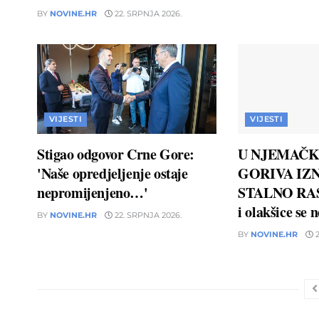
BY
NOVINE.HR
22. SRPNJA 2026.
VIJESTI
VIJESTI
Stigao odgovor Crne Gore:
U NJEMAČK
'Naše opredjeljenje ostaje
GORIVA IZN
nepromijenjeno…'
STALNO RAS
i olakšice se 
BY
NOVINE.HR
22. SRPNJA 2026.
BY
NOVINE.HR
2