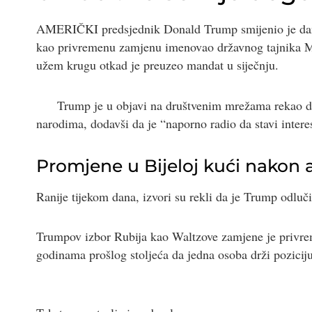
AMERIČKI predsjednik Donald Trump smijenio je dana
kao privremenu zamjenu imenovao državnog tajnika M
užem krugu otkad je preuzeo mandat u siječnju.
Trump je u objavi na društvenim mrežama rekao da
narodima, dodavši da je “naporno radio da stavi intere
Promjene u Bijeloj kući nakon a
Ranije tijekom dana, izvori su rekli da je Trump odluči
Trumpov izbor Rubija kao Waltzove zamjene je privrem
godinama prošlog stoljeća da jedna osoba drži poziciju