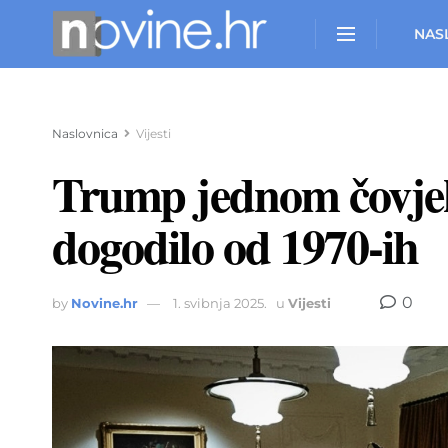
NAS
Naslovnica
Vijesti
Trump jednom čovjeku
dogodilo od 1970-ih
0
by
Novine.hr
1. svibnja 2025.
u
Vijesti