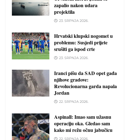
zapalio nakon udara
projektila
23. SRPNJA 2026.
Hrvatski klupski nogomet u
problemu: Susjedi prijete
srušiti ga ispod crte
23. SRPNJA 2026.
Iranci pišu da SAD opet gađa
njihove gradove:
Revolucionarna garda napala
Jordan
22. SRPNJA 2026.
Aspinall: Imao sam užasnu
operaciju oka. Gledao sam
kako mi režu očnu jabučicu
22. SRPNJA 2026.