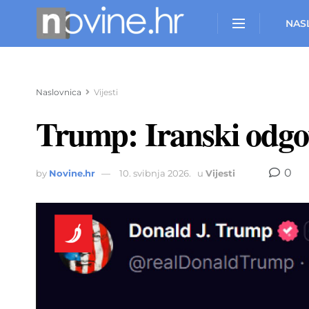
NAS
Naslovnica
Vijesti
Trump: Iranski o
0
by
Novine.hr
10. svibnja 2026.
u
Vijesti