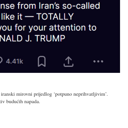
ranski mirovni prijedlog ‘potpuno neprihvatljivim’.
otiv budućih napada.