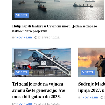
VIJESTI
Hutiji napali tankere u Crvenom moru: Jedan se zapalio
nakon udara projektila
BY
NOVINE.HR
23. SRPNJA 2026.
VIJESTI
VIJESTI
Tri zemlje rade na vojnom
Suđenje Madu
avionu šeste generacije: Sve
lipnja 2027. 
mora biti gotovo do 2035.
BY
NOVINE.HR
2
BY
NOVINE.HR
22. SRPNJA 2026.