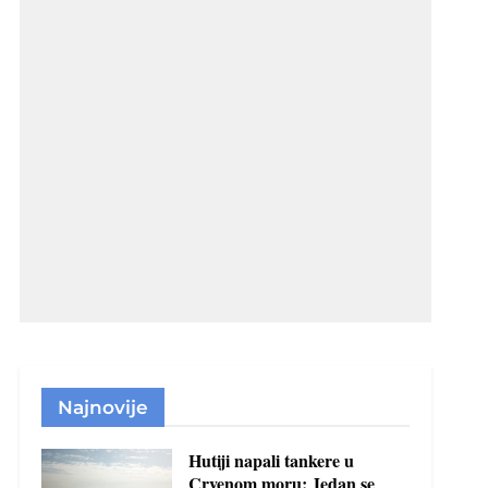
Najnovije
Hutiji napali tankere u
Crvenom moru: Jedan se