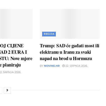
REGIJA
OJ CIJENE
Trump: SAD će gađati most ili
AD 2 EURA I
elektranu u Iranu za svaki
TU: Nove mjere
napad na brod u Hormuzu
ne planiraju
BY
NOVINE.HR
22. SRPNJA 2026.
2. SRPNJA 2026.