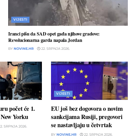
VIJESTI
Iranci pišu da SAD opet gađa njihove gradove:
Revolucionarna garda napala Jordan
BY
NOVINE.HR
22. SRPNJA 2026.
VIJESTI
ru počet će 1.
EU još bez dogovora o novim
u New Yorku
sankcijama Rusiji, pregovori
se nastavljaju u četvrtak
2. SRPNJA 2026.
BY
NOVINE.HR
22. SRPNJA 2026.