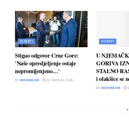
VIJESTI
VIJESTI
Stigao odgovor Crne Gore:
U NJEMAČK
'Naše opredjeljenje ostaje
GORIVA IZN
nepromijenjeno…'
STALNO RAS
i olakšice se 
BY
NOVINE.HR
22. SRPNJA 2026.
BY
NOVINE.HR
2