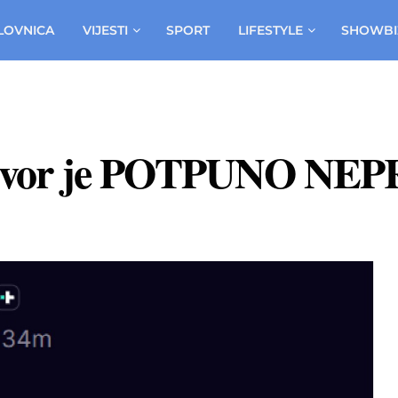
LOVNICA
VIJESTI
SPORT
LIFESTYLE
SHOWBI
dgovor je POTPUNO N