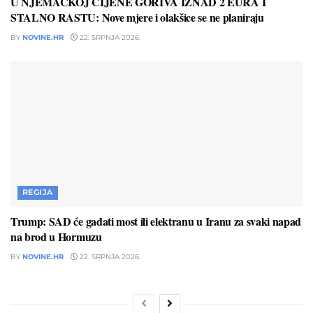
U NJEMAČKOJ CIJENE GORIVA IZNAD 2 EURA I
STALNO RASTU: Nove mjere i olakšice se ne planiraju
BY
NOVINE.HR
22. SRPNJA 2026.
REGIJA
Trump: SAD će gađati most ili elektranu u Iranu za svaki napad
na brod u Hormuzu
BY
NOVINE.HR
22. SRPNJA 2026.