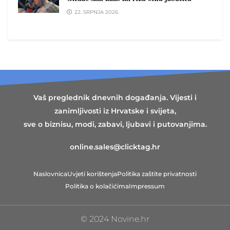
22. SRPNJA 2026.
Vaš preglednik dnevnih događanja. Vijesti i
zanimljivosti iz Hrvatske i svijeta,
sve o biznisu, modi, zabavi, ljubavi i putovanjima.
online.sales@clicktag.hr
Naslovnica
Uvjeti korištenja
Politika zaštite privatnosti
Politika o kolačićima
Impressum
© 2024 Novine.hr