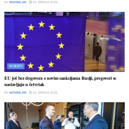
BY
NOVINE.HR
22. SRPNJA 2026.
VIJESTI
EU još bez dogovora o novim sankcijama Rusiji, pregovori se
nastavljaju u četvrtak
BY
NOVINE.HR
22. SRPNJA 2026.