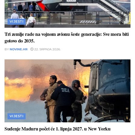
VIJESTI
Tri zemlje rade na vojnom avionu šeste generacije: Sve mora biti
gotovo do 2035.
BY
NOVINE.HR
22. SRPNJA 2026.
VIJESTI
Suđenje Maduru počet će 1. lipnja 2027. u New Yorku