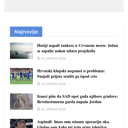
Najnovije
Hutiji napali tankere u Crvenom moru: Jedan
se zapalio nakon udara projektila
23. SRPNJA 2026.
Hrvatski klupski nogomet u problemu:
Susjedi prijete srušiti ga ispod crte
23. SRPNJA 2026.
Iranci pišu da SAD opet gađa njihove gradove:
Revolucionarna garda napala Jordan
22. SRPNJA 2026.
Aspinall: Imao sam užasnu operaciju oka.
Gledao sam kako mi režu očnu jabučicu