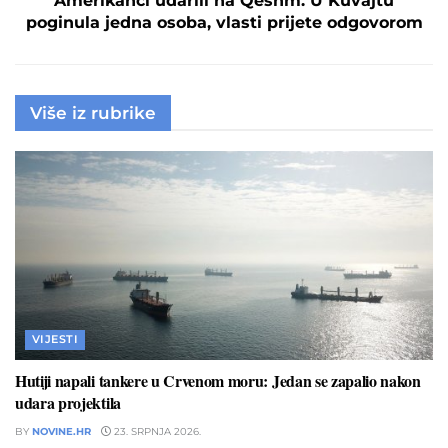
Amerikanci udarili na Qeshm. U Kuvajtu
poginula jedna osoba, vlasti prijete odgovorom
Više iz rubrike
VIJESTI
Hutiji napali tankere u Crvenom moru: Jedan se zapalio nakon
udara projektila
BY
NOVINE.HR
23. SRPNJA 2026.