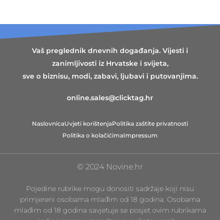
Vaš preglednik dnevnih događanja. Vijesti i
zanimljivosti iz Hrvatske i svijeta,
sve o biznisu, modi, zabavi, ljubavi i putovanjima.
online.sales@clicktag.hr
Naslovnica
Uvjeti korištenja
Politika zaštite privatnosti
Politika o kolačićima
Impressum
© 2024 Novine.hr
Pojedine rubrike mogu donositi sadržaje koji nisu
primjereni osobama mlađim od 18 godina. Osobama
mlađim od 18 godina savjetuje se posjet ovim rubrikama