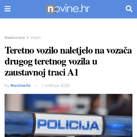
Naslovnica
Vijesti
Teretno vozilo naletjelo na vozača
drugog teretnog vozila u
zaustavnoj traci A1
by
Novine.hr
1. svibnja 2025.