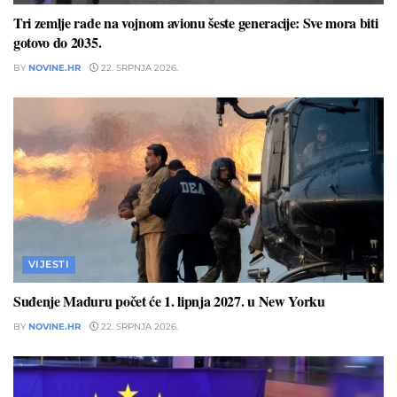
Tri zemlje rade na vojnom avionu šeste generacije: Sve mora biti
gotovo do 2035.
BY
NOVINE.HR
22. SRPNJA 2026.
VIJESTI
Suđenje Maduru počet će 1. lipnja 2027. u New Yorku
BY
NOVINE.HR
22. SRPNJA 2026.