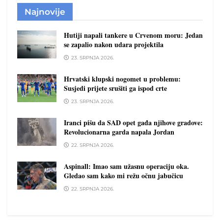
Najnovije
Hutiji napali tankere u Crvenom moru: Jedan
se zapalio nakon udara projektila
23. SRPNJA 2026.
Hrvatski klupski nogomet u problemu:
Susjedi prijete srušiti ga ispod crte
23. SRPNJA 2026.
Iranci pišu da SAD opet gađa njihove gradove:
Revolucionarna garda napala Jordan
22. SRPNJA 2026.
Aspinall: Imao sam užasnu operaciju oka.
Gledao sam kako mi režu očnu jabučicu
22. SRPNJA 2026.