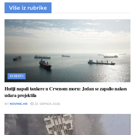
Više iz rubrike
VIJESTI
Hutiji napali tankere u Crvenom moru: Jedan se zapalio nakon
udara projektila
BY
NOVINE.HR
23. SRPNJA 2026.