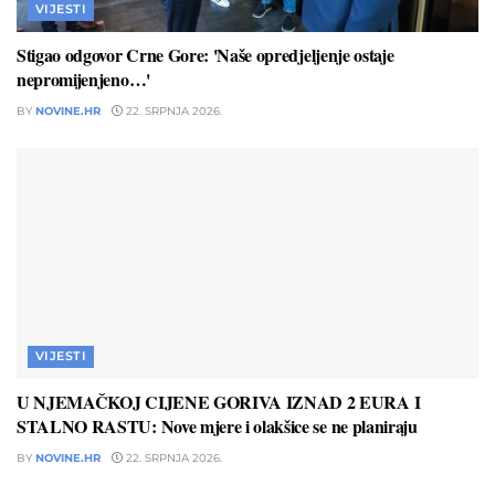
VIJESTI
Stigao odgovor Crne Gore: 'Naše opredjeljenje ostaje
nepromijenjeno…'
BY
NOVINE.HR
22. SRPNJA 2026.
VIJESTI
U NJEMAČKOJ CIJENE GORIVA IZNAD 2 EURA I
STALNO RASTU: Nove mjere i olakšice se ne planiraju
BY
NOVINE.HR
22. SRPNJA 2026.