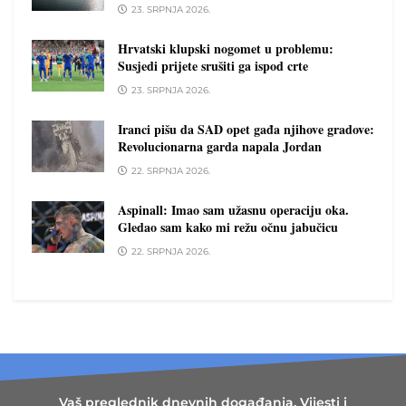
23. SRPNJA 2026.
Hrvatski klupski nogomet u problemu:
Susjedi prijete srušiti ga ispod crte
23. SRPNJA 2026.
Iranci pišu da SAD opet gađa njihove gradove:
Revolucionarna garda napala Jordan
22. SRPNJA 2026.
Aspinall: Imao sam užasnu operaciju oka.
Gledao sam kako mi režu očnu jabučicu
22. SRPNJA 2026.
Vaš preglednik dnevnih događanja. Vijesti i