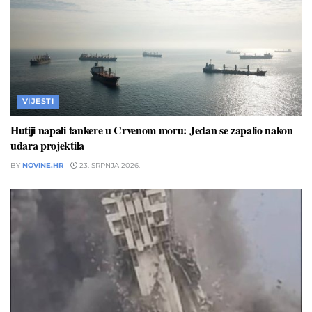
VIJESTI
Hutiji napali tankere u Crvenom moru: Jedan se zapalio nakon
udara projektila
BY
NOVINE.HR
23. SRPNJA 2026.