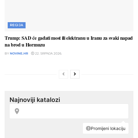
REGIJA
Trump: SAD će gađati most ili elektranu u Iranu za svaki napad
na brod u Hormuzu
BY
NOVINE.HR
22. SRPNJA 2026.