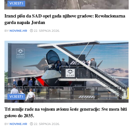
VIJESTI
Iranci pišu da SAD opet gađa njihove gradove: Revolucionarna
garda napala Jordan
BY
NOVINE.HR
22. SRPNJA 2026.
VIJESTI
Tri zemlje rade na vojnom avionu šeste generacije: Sve mora biti
gotovo do 2035.
BY
NOVINE.HR
22. SRPNJA 2026.