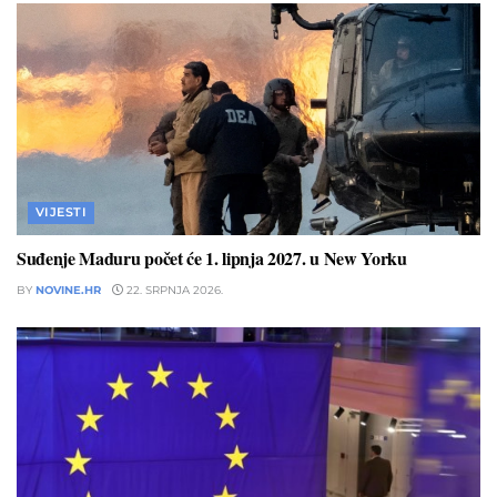
VIJESTI
Suđenje Maduru počet će 1. lipnja 2027. u New Yorku
BY
NOVINE.HR
22. SRPNJA 2026.