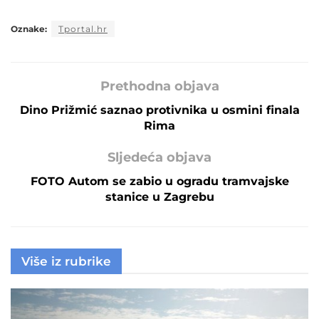
Oznake:
Tportal.hr
Prethodna objava
Dino Prižmić saznao protivnika u osmini finala
Rima
Sljedeća objava
FOTO Autom se zabio u ogradu tramvajske
stanice u Zagrebu
Više iz rubrike