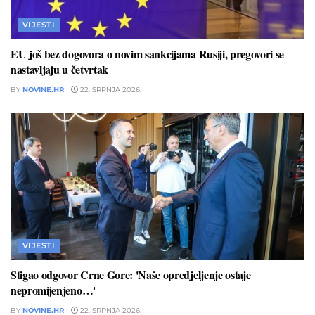
VIJESTI
EU još bez dogovora o novim sankcijama Rusiji, pregovori se
nastavljaju u četvrtak
BY
NOVINE.HR
22. SRPNJA 2026.
VIJESTI
Stigao odgovor Crne Gore: 'Naše opredjeljenje ostaje
nepromijenjeno…'
BY
NOVINE.HR
22. SRPNJA 2026.