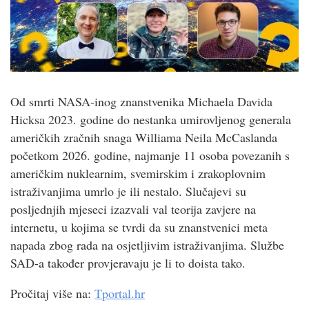
Od smrti NASA-inog znanstvenika Michaela Davida
Hicksa 2023. godine do nestanka umirovljenog generala
američkih zračnih snaga Williama Neila McCaslanda
početkom 2026. godine, najmanje 11 osoba povezanih s
američkim nuklearnim, svemirskim i zrakoplovnim
istraživanjima umrlo je ili nestalo. Slučajevi su
posljednjih mjeseci izazvali val teorija zavjere na
internetu, u kojima se tvrdi da su znanstvenici meta
napada zbog rada na osjetljivim istraživanjima. Službe
SAD-a također provjeravaju je li to doista tako.
Pročitaj više na:
Tportal.hr