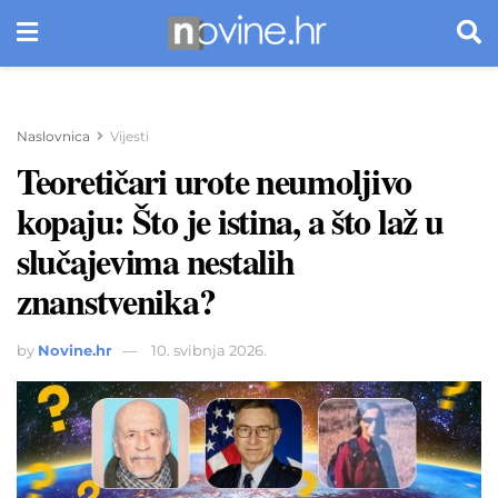
Naslovnica
Vijesti
Teoretičari urote neumoljivo
kopaju: Što je istina, a što laž u
slučajevima nestalih
znanstvenika?
by
Novine.hr
10. svibnja 2026.