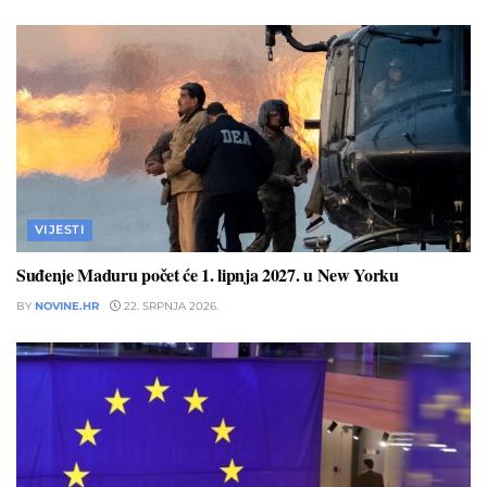
VIJESTI
Suđenje Maduru počet će 1. lipnja 2027. u New Yorku
BY
NOVINE.HR
22. SRPNJA 2026.