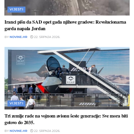
VIJESTI
Iranci pišu da SAD opet gađa njihove gradove: Revolucionarna
garda napala Jordan
BY
NOVINE.HR
22. SRPNJA 2026.
VIJESTI
Tri zemlje rade na vojnom avionu šeste generacije: Sve mora biti
gotovo do 2035.
BY
NOVINE.HR
22. SRPNJA 2026.