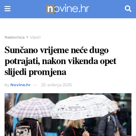
Naslovnica
Vijesti
Sunčano vrijeme neće dugo
potrajati, nakon vikenda opet
slijedi promjena
by
Novine.hr
25. svibnja 2025.