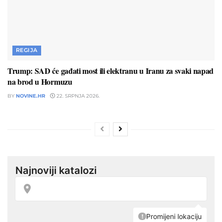
REGIJA
Trump: SAD će gađati most ili elektranu u Iranu za svaki napad
na brod u Hormuzu
BY
NOVINE.HR
22. SRPNJA 2026.