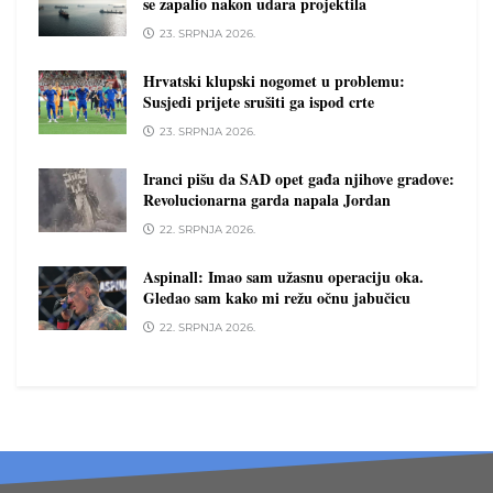
se zapalio nakon udara projektila
23. SRPNJA 2026.
Hrvatski klupski nogomet u problemu:
Susjedi prijete srušiti ga ispod crte
23. SRPNJA 2026.
Iranci pišu da SAD opet gađa njihove gradove:
Revolucionarna garda napala Jordan
22. SRPNJA 2026.
Aspinall: Imao sam užasnu operaciju oka.
Gledao sam kako mi režu očnu jabučicu
22. SRPNJA 2026.