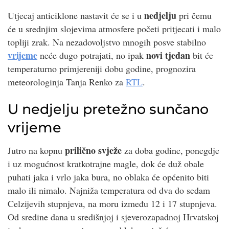
nedjelju
Utjecaj anticiklone nastavit će se i u
pri čemu
će u srednjim slojevima atmosfere početi pritjecati i malo
topliji zrak. Na nezadovoljstvo mnogih posve stabilno
vrijeme
novi tjedan
neće dugo potrajati, no ipak
bit će
temperaturno primjereniji dobu godine, prognozira
meteorologinja Tanja Renko za
RTL
.
U nedjelju pretežno sunčano
vrijeme
prilično svježe
Jutro na kopnu
za doba godine, ponegdje
i uz mogućnost kratkotrajne magle, dok će duž obale
puhati jaka i vrlo jaka bura, no oblaka će općenito biti
malo ili nimalo. Najniža temperatura od dva do sedam
Celzijevih stupnjeva, na moru između 12 i 17 stupnjeva.
Od sredine dana u središnjoj i sjeverozapadnoj Hrvatskoj