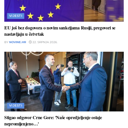
VIJESTI
EU još bez dogovora o novim sankcijama Rusiji, pregovori se
nastavljaju u četvrtak
BY
NOVINE.HR
22. SRPNJA 2026.
VIJESTI
Stigao odgovor Crne Gore: 'Naše opredjeljenje ostaje
nepromijenjeno…'