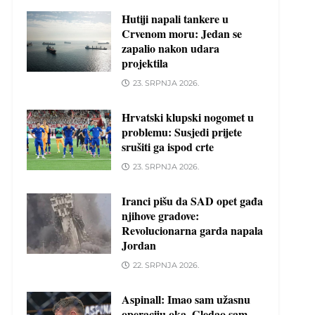
Hutiji napali tankere u
Crvenom moru: Jedan se
zapalio nakon udara
projektila
23. SRPNJA 2026.
Hrvatski klupski nogomet u
problemu: Susjedi prijete
srušiti ga ispod crte
23. SRPNJA 2026.
Iranci pišu da SAD opet gađa
njihove gradove:
Revolucionarna garda napala
Jordan
22. SRPNJA 2026.
Aspinall: Imao sam užasnu
operaciju oka. Gledao sam