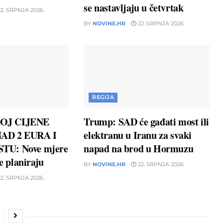
se nastavljaju u četvrtak
2. SRPNJA 2026.
BY
NOVINE.HR
22. SRPNJA 2026.
REGIJA
OJ CIJENE
Trump: SAD će gađati most ili
AD 2 EURA I
elektranu u Iranu za svaki
TU: Nove mjere
napad na brod u Hormuzu
ne planiraju
BY
NOVINE.HR
22. SRPNJA 2026.
2. SRPNJA 2026.