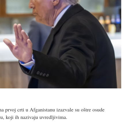
 prvoj crti u Afganistanu izazvale su oštre osude
vu, koji ih nazivaju uvredljivima.