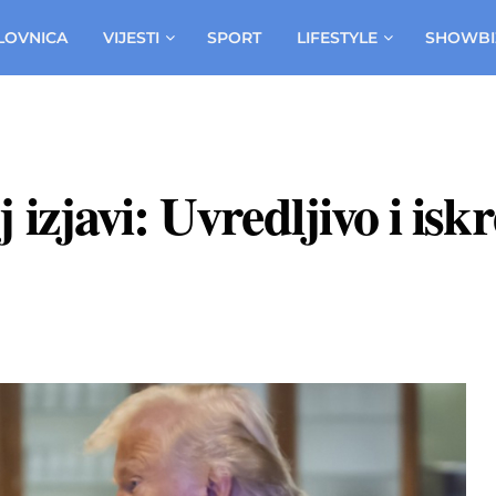
LOVNICA
VIJESTI
SPORT
LIFESTYLE
SHOWBI
izjavi: Uvredljivo i isk