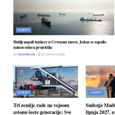
VIJESTI
Hutiji napali tankere u Crvenom moru: Jedan se zapalio
nakon udara projektila
BY
NOVINE.HR
23. SRPNJA 2026.
VIJESTI
VIJESTI
Tri zemlje rade na vojnom
Suđenje Madu
avionu šeste generacije: Sve
lipnja 2027. 