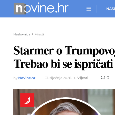
NAS
Naslovnica
Vijesti
Starmer o Trumpovoj 
Trebao bi se ispričati
0
by
Novine.hr
23. siječnja 2026.
u
Vijesti