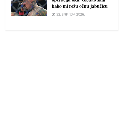
kako mi režu očnu jabučicu
22. SRPNJA 2026.