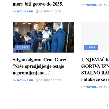
mora biti gotovo do 2035.
BY
NOVINE.HR
2
BY
NOVINE.HR
22. SRPNJA 2026.
VIJESTI
VIJESTI
Stigao odgovor Crne Gore:
U NJEMAČK
'Naše opredjeljenje ostaje
GORIVA IZN
nepromijenjeno…'
STALNO RAS
i olakšice se 
BY
NOVINE.HR
22. SRPNJA 2026.
BY
NOVINE.HR
2