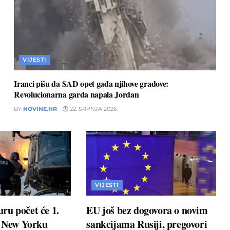
VIJESTI
Iranci pišu da SAD opet gađa njihove gradove:
Revolucionarna garda napala Jordan
BY
NOVINE.HR
22. SRPNJA 2026.
VIJESTI
ru počet će 1.
EU još bez dogovora o novim
u New Yorku
sankcijama Rusiji, pregovori