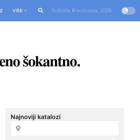
Subota, 8 kolovoza, 2026.
Z
VIŠE
reno šokantno.