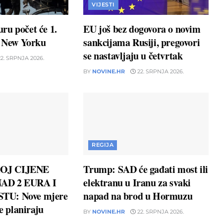
VIJESTI
ru počet će 1.
EU još bez dogovora o novim
u New Yorku
sankcijama Rusiji, pregovori
se nastavljaju u četvrtak
2. SRPNJA 2026.
BY
NOVINE.HR
22. SRPNJA 2026.
REGIJA
OJ CIJENE
Trump: SAD će gađati most ili
AD 2 EURA I
elektranu u Iranu za svaki
TU: Nove mjere
napad na brod u Hormuzu
ne planiraju
BY
NOVINE.HR
22. SRPNJA 2026.