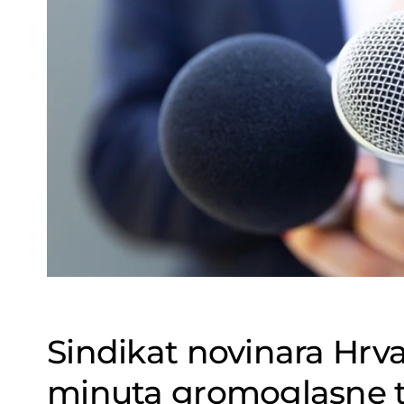
Sindikat novinara Hrv
minuta gromoglasne t