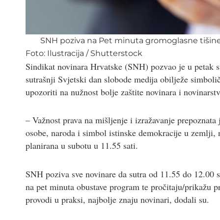
SNH poziva na Pet minuta gromoglasne tišin
Foto:
Ilustracija
/
Shutterstock
Sindikat novinara Hrvatske (SNH) pozvao je u petak sv
sutrašnji Svjetski dan slobode medija obilježe simbo
upozoriti na nužnost bolje zaštite novinara i novinarstv
– Važnost prava na mišljenje i izražavanje prepoznata 
osobe, naroda i simbol istinske demokracije u zemlji, 
planirana u subotu u 11.55 sati.
SNH poziva sve novinare da sutra od 11.55 do 12.00 sati
na pet minuta obustave program te pročitaju/prikažu pr
provodi u praksi, najbolje znaju novinari, dodali su.