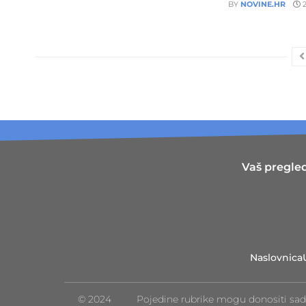
BY
NOVINE.HR
2
Vaš pregled
Naslovnica
© 2024
Pojedine rubrike mogu donositi sad