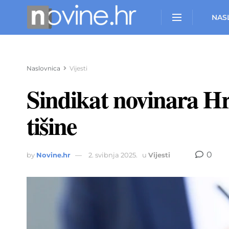
NAS
Naslovnica
Vijesti
Sindikat novinara Hr
tišine
0
by
Novine.hr
2. svibnja 2025.
u
Vijesti