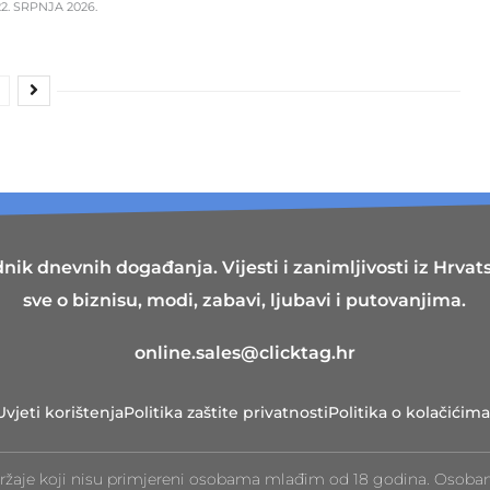
2. SRPNJA 2026.
nik dnevnih događanja. Vijesti i zanimljivosti iz Hrvatsk
sve o biznisu, modi, zabavi, ljubavi i putovanjima.
online.sales@clicktag.hr
Uvjeti korištenja
Politika zaštite privatnosti
Politika o kolačićima
ržaje koji nisu primjereni osobama mlađim od 18 godina. Osoba