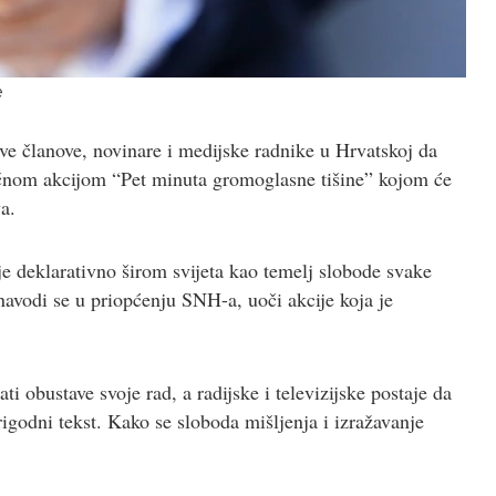
e
e članove, novinare i medijske radnike u Hrvatskoj da
ličnom akcijom “Pet minuta gromoglasne tišine” kojom će
a.
je deklarativno širom svijeta kao temelj slobode svake
navodi se u priopćenju SNH-a, uoči akcije koja je
 obustave svoje rad, a radijske i televizijske postaje da
igodni tekst. Kako se sloboda mišljenja i izražavanje