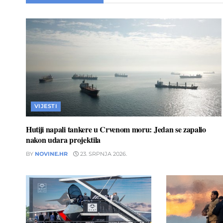
VIJESTI
Hutiji napali tankere u Crvenom moru: Jedan se zapalio
nakon udara projektila
BY
NOVINE.HR
23. SRPNJA 2026.