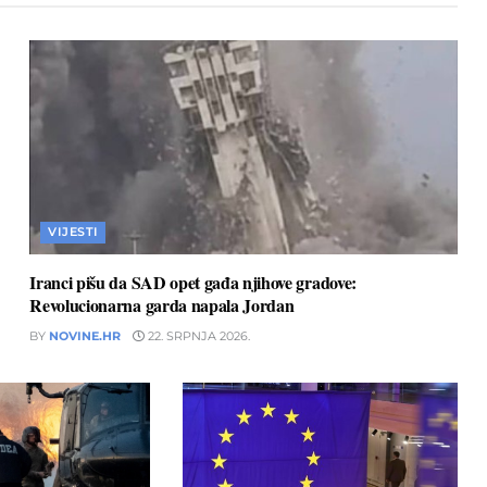
VIJESTI
Iranci pišu da SAD opet gađa njihove gradove:
Revolucionarna garda napala Jordan
BY
NOVINE.HR
22. SRPNJA 2026.