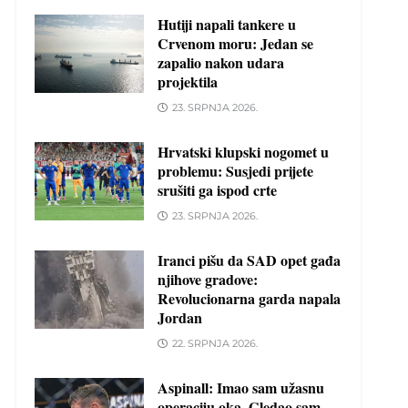
Hutiji napali tankere u
Crvenom moru: Jedan se
zapalio nakon udara
projektila
23. SRPNJA 2026.
Hrvatski klupski nogomet u
problemu: Susjedi prijete
srušiti ga ispod crte
23. SRPNJA 2026.
Iranci pišu da SAD opet gađa
njihove gradove:
Revolucionarna garda napala
Jordan
22. SRPNJA 2026.
Aspinall: Imao sam užasnu
operaciju oka. Gledao sam