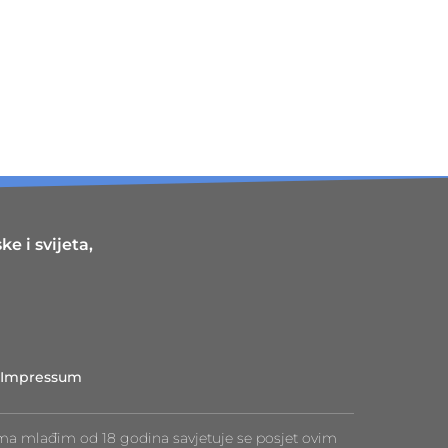
e i svijeta,
Impressum
ma mlađim od 18 godina savjetuje se posjet ovim