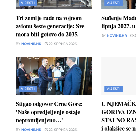
VIJESTI
VIJESTI
Tri zemlje rade na vojnom
Suđenje Madu
avionu šeste generacije: Sve
lipnja 2027. 
mora biti gotovo do 2035.
BY
NOVINE.HR
2
BY
NOVINE.HR
22. SRPNJA 2026.
VIJESTI
VIJESTI
Stigao odgovor Crne Gore:
U NJEMAČK
'Naše opredjeljenje ostaje
GORIVA IZN
nepromijenjeno…'
STALNO RAS
i olakšice se 
BY
NOVINE.HR
22. SRPNJA 2026.