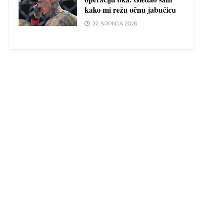
kako mi režu očnu jabučicu
22. SRPNJA 2026.