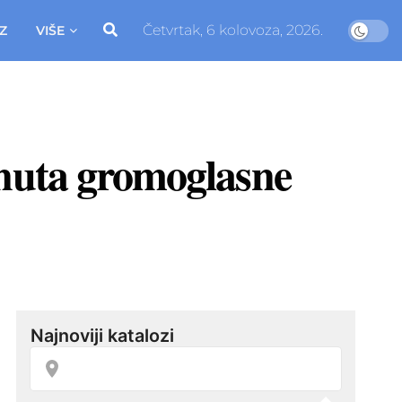
Četvrtak, 6 kolovoza, 2026.
Z
VIŠE
inuta gromoglasne