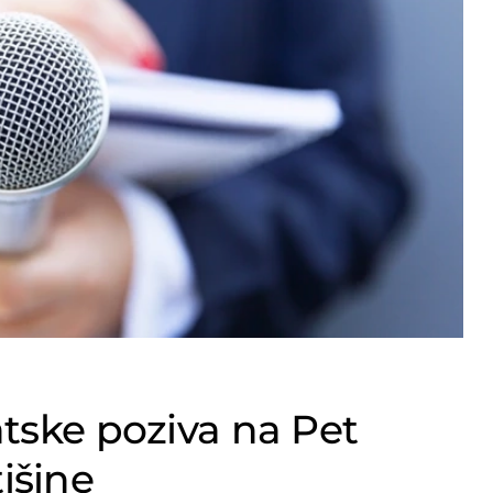
atske poziva na Pet
išine