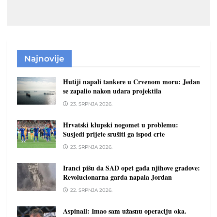
Najnovije
Hutiji napali tankere u Crvenom moru: Jedan
se zapalio nakon udara projektila
23. SRPNJA 2026.
Hrvatski klupski nogomet u problemu:
Susjedi prijete srušiti ga ispod crte
23. SRPNJA 2026.
Iranci pišu da SAD opet gađa njihove gradove:
Revolucionarna garda napala Jordan
22. SRPNJA 2026.
Aspinall: Imao sam užasnu operaciju oka.