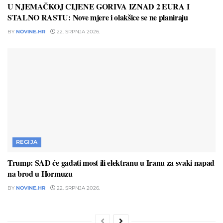
U NJEMAČKOJ CIJENE GORIVA IZNAD 2 EURA I
STALNO RASTU: Nove mjere i olakšice se ne planiraju
BY
NOVINE.HR
22. SRPNJA 2026.
REGIJA
Trump: SAD će gađati most ili elektranu u Iranu za svaki napad
na brod u Hormuzu
BY
NOVINE.HR
22. SRPNJA 2026.