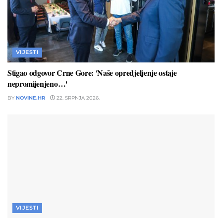
VIJESTI
Stigao odgovor Crne Gore: 'Naše opredjeljenje ostaje
nepromijenjeno…'
BY
NOVINE.HR
22. SRPNJA 2026.
VIJESTI