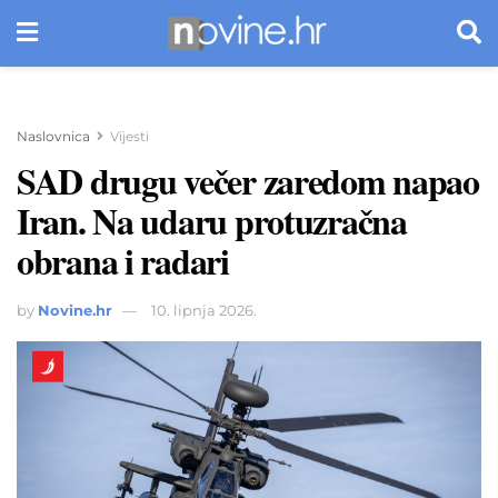
Naslovnica
Vijesti
SAD drugu večer zaredom napao
Iran. Na udaru protuzračna
obrana i radari
by
Novine.hr
10. lipnja 2026.