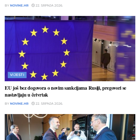
BY
NOVINE.HR
22. SRPNJA 2026.
VIJESTI
EU još bez dogovora o novim sankcijama Rusiji, pregovori se
nastavljaju u četvrtak
BY
NOVINE.HR
22. SRPNJA 2026.