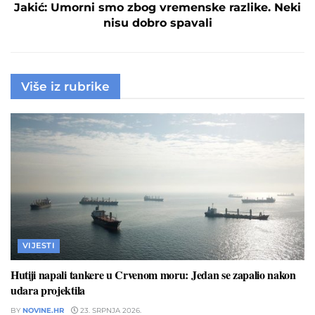
Jakić: Umorni smo zbog vremenske razlike. Neki
nisu dobro spavali
Više iz rubrike
VIJESTI
Hutiji napali tankere u Crvenom moru: Jedan se zapalio nakon
udara projektila
BY
NOVINE.HR
23. SRPNJA 2026.