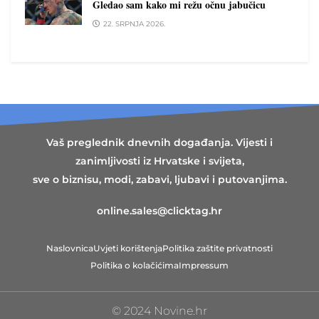
Gledao sam kako mi režu očnu jabučicu
22. SRPNJA 2026.
Vaš preglednik dnevnih događanja. Vijesti i
zanimljivosti iz Hrvatske i svijeta,
sve o biznisu, modi, zabavi, ljubavi i putovanjima.
online.sales@clicktag.hr
Naslovnica
Uvjeti korištenja
Politika zaštite privatnosti
Politika o kolačićima
Impressum
© 2024 Novine.hr