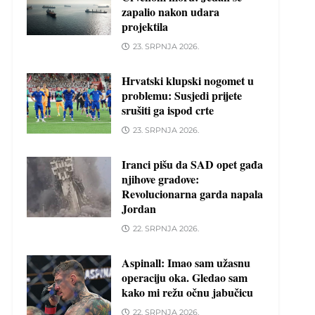
zapalio nakon udara
projektila
23. SRPNJA 2026.
Hrvatski klupski nogomet u
problemu: Susjedi prijete
srušiti ga ispod crte
23. SRPNJA 2026.
Iranci pišu da SAD opet gađa
njihove gradove:
Revolucionarna garda napala
Jordan
22. SRPNJA 2026.
Aspinall: Imao sam užasnu
operaciju oka. Gledao sam
kako mi režu očnu jabučicu
22. SRPNJA 2026.