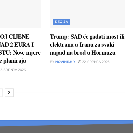
REGIJA
OJ CIJENE
Trump: SAD će gađati most ili
AD 2 EURA I
elektranu u Iranu za svaki
TU: Nove mjere
napad na brod u Hormuzu
ne planiraju
BY
NOVINE.HR
22. SRPNJA 2026.
2. SRPNJA 2026.