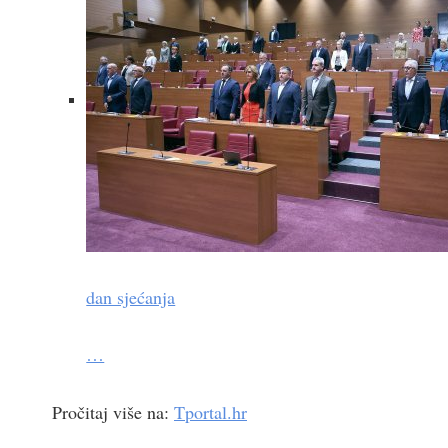
dan sjećanja
…
Pročitaj više na:
Tportal.hr