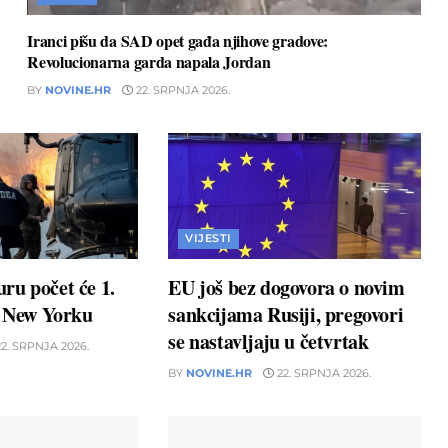
Iranci pišu da SAD opet gađa njihove gradove:
Revolucionarna garda napala Jordan
BY
NOVINE.HR
22. SRPNJA 2026.
VIJESTI
ru počet će 1.
EU još bez dogovora o novim
u New Yorku
sankcijama Rusiji, pregovori
se nastavljaju u četvrtak
2. SRPNJA 2026.
BY
NOVINE.HR
22. SRPNJA 2026.