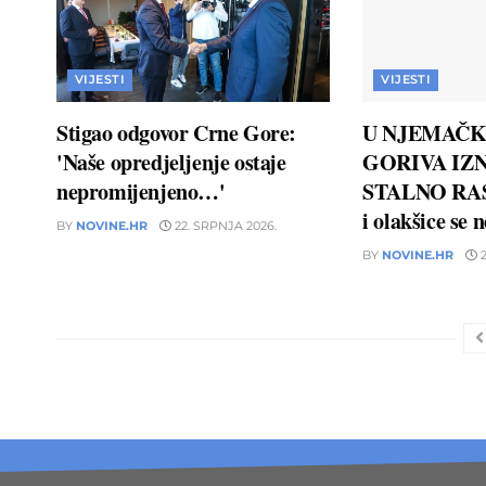
VIJESTI
VIJESTI
Stigao odgovor Crne Gore:
U NJEMAČK
'Naše opredjeljenje ostaje
GORIVA IZN
nepromijenjeno…'
STALNO RAS
i olakšice se 
BY
NOVINE.HR
22. SRPNJA 2026.
BY
NOVINE.HR
2