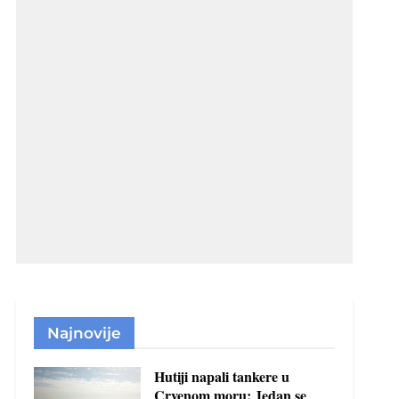
Najnovije
Hutiji napali tankere u
Crvenom moru: Jedan se