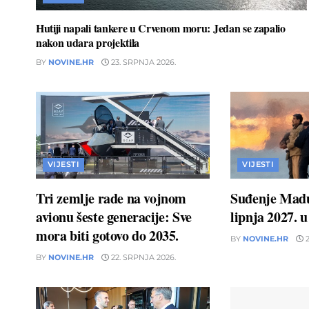
Hutiji napali tankere u Crvenom moru: Jedan se zapalio
nakon udara projektila
BY
NOVINE.HR
23. SRPNJA 2026.
VIJESTI
VIJESTI
Tri zemlje rade na vojnom
Suđenje Madu
avionu šeste generacije: Sve
lipnja 2027. 
mora biti gotovo do 2035.
BY
NOVINE.HR
2
BY
NOVINE.HR
22. SRPNJA 2026.