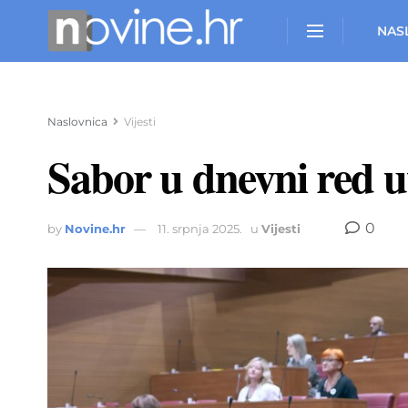
NAS
Naslovnica
Vijesti
Sabor u dnevni red u
0
by
Novine.hr
11. srpnja 2025.
u
Vijesti