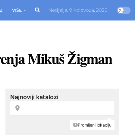
Nedjelja, 9 kolovoza, 2026.
Z
VIŠE
erenja Mikuš Žigman