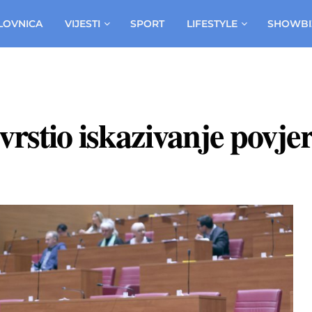
LOVNICA
VIJESTI
SPORT
LIFESTYLE
SHOWBI
vrstio iskazivanje povj