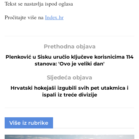
Tekst se nastavlja ispod oglasa
Pročitajte više na
Index.hr
Prethodna objava
Plenković u Sisku uručio ključeve korisnicima 114
stanova: 'Ovo je veliki dan'
Sljedeća objava
Hrvatski hokejaši izgubili svih pet utakmica i
ispali iz treće divizije
Više iz rubrike