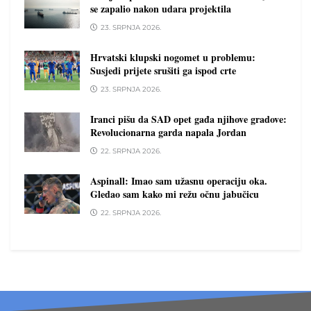
se zapalio nakon udara projektila
23. SRPNJA 2026.
Hrvatski klupski nogomet u problemu:
Susjedi prijete srušiti ga ispod crte
23. SRPNJA 2026.
Iranci pišu da SAD opet gađa njihove gradove:
Revolucionarna garda napala Jordan
22. SRPNJA 2026.
Aspinall: Imao sam užasnu operaciju oka.
Gledao sam kako mi režu očnu jabučicu
22. SRPNJA 2026.