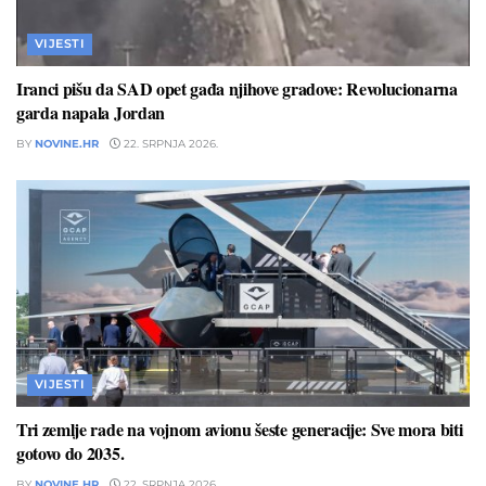
VIJESTI
Iranci pišu da SAD opet gađa njihove gradove: Revolucionarna
garda napala Jordan
BY
NOVINE.HR
22. SRPNJA 2026.
VIJESTI
Tri zemlje rade na vojnom avionu šeste generacije: Sve mora biti
gotovo do 2035.
BY
NOVINE.HR
22. SRPNJA 2026.