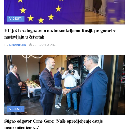
VIJESTI
EU još bez dogovora o novim sankcijama Rusiji, pregovori se
nastavljaju u četvrtak
BY
NOVINE.HR
22. SRPNJA 2026.
VIJESTI
Stigao odgovor Crne Gore: 'Naše opredjeljenje ostaje
nepromijenjeno…'