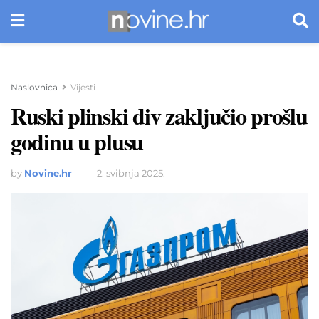
Naslovnica
Vijesti
Ruski plinski div zaključio prošlu
godinu u plusu
by
Novine.hr
2. svibnja 2025.