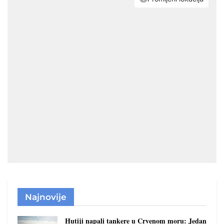
Najnovije
Hutiji napali tankere u Crvenom moru: Jedan