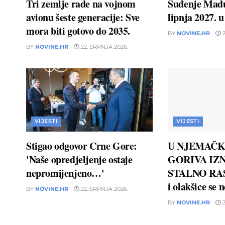
Tri zemlje rade na vojnom
Suđenje Madu
avionu šeste generacije: Sve
lipnja 2027. 
mora biti gotovo do 2035.
BY
NOVINE.HR
2
BY
NOVINE.HR
22. SRPNJA 2026.
VIJESTI
VIJESTI
Stigao odgovor Crne Gore:
U NJEMAČK
'Naše opredjeljenje ostaje
GORIVA IZN
nepromijenjeno…'
STALNO RAS
i olakšice se 
BY
NOVINE.HR
22. SRPNJA 2026.
BY
NOVINE.HR
2