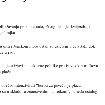
ilježavanja praznika rada, Prvog svibnja, izvijestio je
g štrajka
jskom i Jonskom moru ostali su usidreni u četvrtak, dok
ide u radu.
a je u izjavi na “aktivne politike protiv visokih troškova
 plaće.
e obećao intenzivirati “borbu za povećanje plaća,
oje su u skladu sa znanstvenim napretkom”, između ostalog.