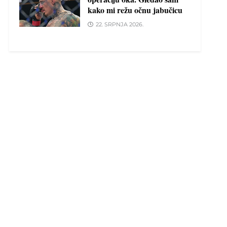
kako mi režu očnu jabučicu
22. SRPNJA 2026.