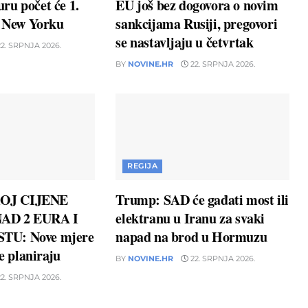
ru počet će 1.
EU još bez dogovora o novim
u New Yorku
sankcijama Rusiji, pregovori
se nastavljaju u četvrtak
2. SRPNJA 2026.
BY
NOVINE.HR
22. SRPNJA 2026.
REGIJA
OJ CIJENE
Trump: SAD će gađati most ili
AD 2 EURA I
elektranu u Iranu za svaki
TU: Nove mjere
napad na brod u Hormuzu
ne planiraju
BY
NOVINE.HR
22. SRPNJA 2026.
2. SRPNJA 2026.