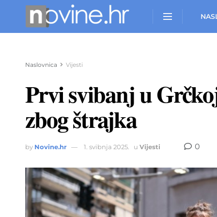
NAS
Naslovnica
Vijesti
Prvi svibanj u Grčkoj
zbog štrajka
0
by
Novine.hr
1. svibnja 2025.
u
Vijesti