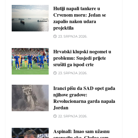
Hutiji napali tankere u
Crvenom moru: Jedan se
zapalio nakon udara
projektila
23. SRPNJA 2026.
Hrvatski klupski nogomet u
problemu: Susjedi prijete
srušiti ga ispod crte
23. SRPNJA 2026.
Iranci pišu da SAD opet gađa
njihove gradove:
Revolucionarna garda napala
Jordan
22. SRPNJA 2026.
Aspinall: Imao sam užasnu
operaciju oka. Gledao sam