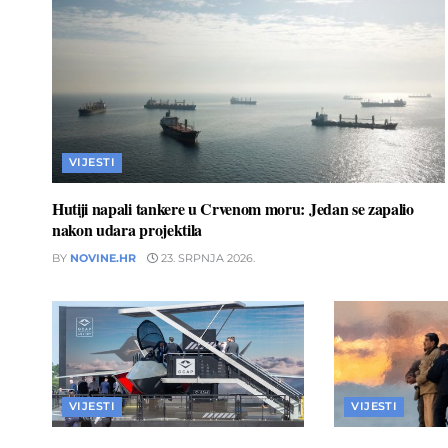
VIJESTI
Hutiji napali tankere u Crvenom moru: Jedan se zapalio
nakon udara projektila
BY
NOVINE.HR
23. SRPNJA 2026.
VIJESTI
VIJESTI