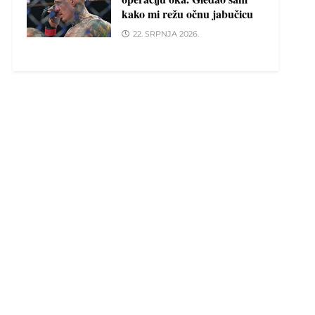
kako mi režu očnu jabučicu
22. SRPNJA 2026.