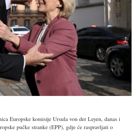
nica Europske komisije Ursula von der Leyen, danas i
opske pučke stranke (EPP), gdje će raspravljati o