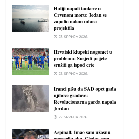
Hutiji napali tankere u
Crvenom moru: Jedan se
zapalio nakon udara
projektila
23. SRPNJA 2026.
Hrvatski klupski nogomet u
problemu: Susjedi prijete
srušiti ga ispod crte
23. SRPNJA 2026.
Iranci pišu da SAD opet gađa
njihove gradove:
Revolucionarna garda napala
Jordan
22. SRPNJA 2026.
Aspinall: Imao sam užasnu
operaciju oka. Gledao sam