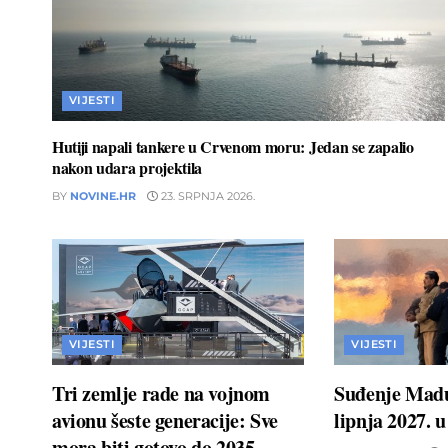
VIJESTI
Hutiji napali tankere u Crvenom moru: Jedan se zapalio
nakon udara projektila
BY
NOVINE.HR
23. SRPNJA 2026.
VIJESTI
VIJESTI
Tri zemlje rade na vojnom
Suđenje Madu
avionu šeste generacije: Sve
lipnja 2027. 
mora biti gotovo do 2035.