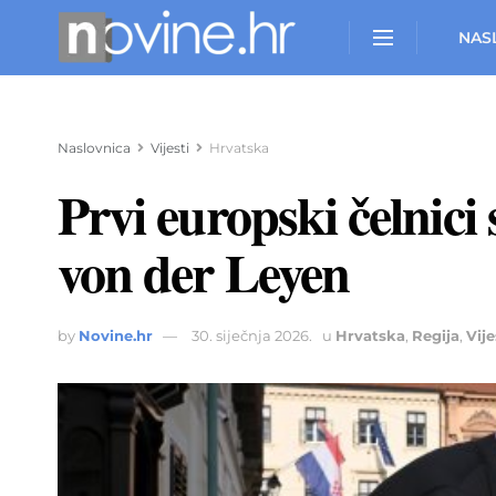
NAS
Naslovnica
Vijesti
Hrvatska
Prvi europski čelnici
von der Leyen
by
Novine.hr
30. siječnja 2026.
u
Hrvatska
,
Regija
,
Vije