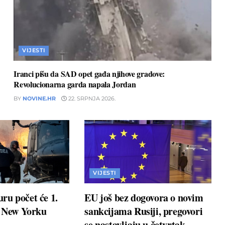
VIJESTI
Iranci pišu da SAD opet gađa njihove gradove:
Revolucionarna garda napala Jordan
BY
NOVINE.HR
22. SRPNJA 2026.
VIJESTI
ru počet će 1.
EU još bez dogovora o novim
u New Yorku
sankcijama Rusiji, pregovori
se nastavljaju u četvrtak