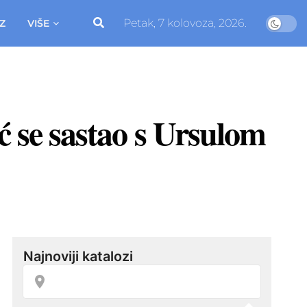
Petak, 7 kolovoza, 2026.
Z
VIŠE
ić se sastao s Ursulom