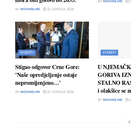
BY
NOVINE.HR
2
BY
NOVINE.HR
22. SRPNJA 2026.
VIJESTI
VIJESTI
Stigao odgovor Crne Gore:
U NJEMAČK
'Naše opredjeljenje ostaje
GORIVA IZN
nepromijenjeno…'
STALNO RAS
i olakšice se 
BY
NOVINE.HR
22. SRPNJA 2026.
BY
NOVINE.HR
2