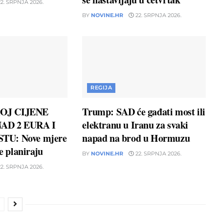
2. SRPNJA 2026.
BY
NOVINE.HR
22. SRPNJA 2026.
REGIJA
OJ CIJENE
Trump: SAD će gađati most ili
AD 2 EURA I
elektranu u Iranu za svaki
TU: Nove mjere
napad na brod u Hormuzu
ne planiraju
BY
NOVINE.HR
22. SRPNJA 2026.
2. SRPNJA 2026.