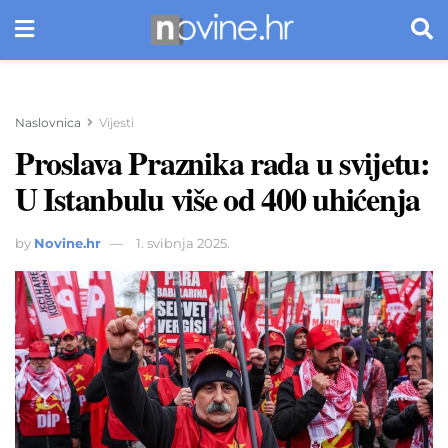
Naslovnica
Vijesti
Proslava Praznika rada u svijetu:
U Istanbulu više od 400 uhićenja
by
Novine.hr
1. svibnja 2025.