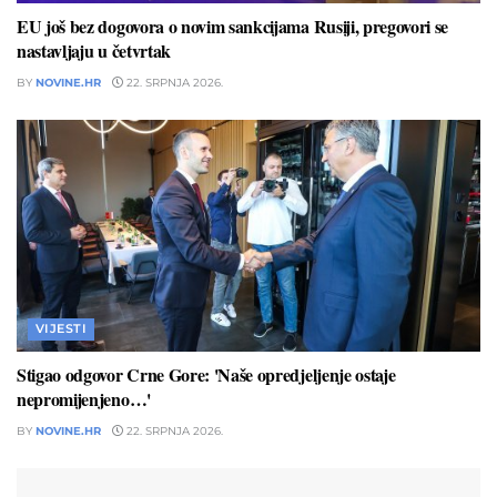
EU još bez dogovora o novim sankcijama Rusiji, pregovori se
nastavljaju u četvrtak
BY
NOVINE.HR
22. SRPNJA 2026.
VIJESTI
Stigao odgovor Crne Gore: 'Naše opredjeljenje ostaje
nepromijenjeno…'
BY
NOVINE.HR
22. SRPNJA 2026.