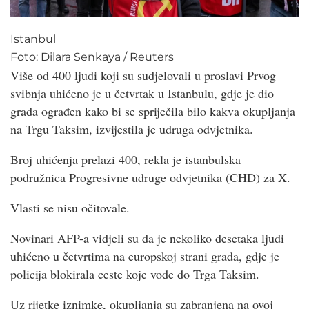
Istanbul
Foto:
Dilara Senkaya
/
Reuters
Više od 400 ljudi koji su sudjelovali u proslavi Prvog
svibnja uhićeno je u četvrtak u Istanbulu, gdje je dio
grada ograđen kako bi se spriječila bilo kakva okupljanja
na Trgu Taksim, izvijestila je udruga odvjetnika.
Broj uhićenja prelazi 400, rekla je istanbulska
podružnica Progresivne udruge odvjetnika (CHD) za X.
Vlasti se nisu očitovale.
Novinari AFP-a vidjeli su da je nekoliko desetaka ljudi
uhićeno u četvrtima na europskoj strani grada, gdje je
policija blokirala ceste koje vode do Trga Taksim.
Uz rijetke iznimke, okupljanja su zabranjena na ovoj