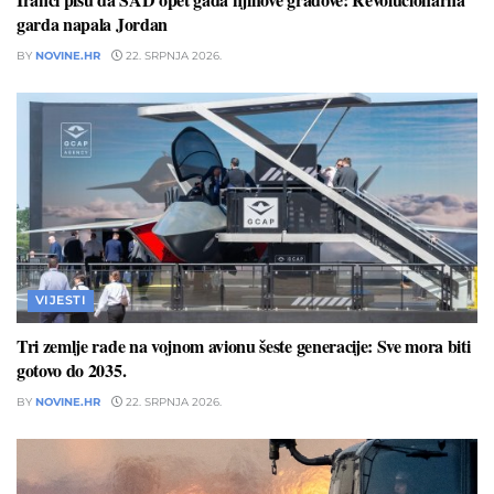
garda napala Jordan
BY
NOVINE.HR
22. SRPNJA 2026.
VIJESTI
Tri zemlje rade na vojnom avionu šeste generacije: Sve mora biti
gotovo do 2035.
BY
NOVINE.HR
22. SRPNJA 2026.