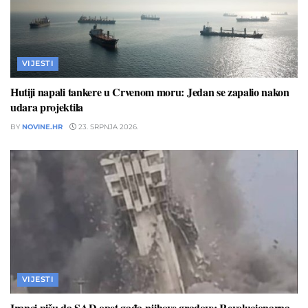
VIJESTI
Hutiji napali tankere u Crvenom moru: Jedan se zapalio nakon
udara projektila
BY
NOVINE.HR
23. SRPNJA 2026.
VIJESTI
Iranci pišu da SAD opet gađa njihove gradove: Revolucionarna