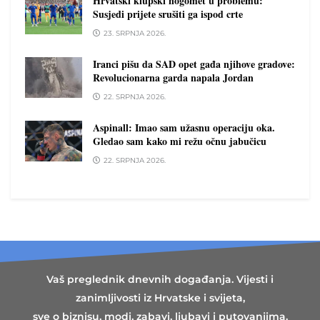
Hrvatski klupski nogomet u problemu:
Susjedi prijete srušiti ga ispod crte
23. SRPNJA 2026.
Iranci pišu da SAD opet gađa njihove gradove:
Revolucionarna garda napala Jordan
22. SRPNJA 2026.
Aspinall: Imao sam užasnu operaciju oka.
Gledao sam kako mi režu očnu jabučicu
22. SRPNJA 2026.
Vaš preglednik dnevnih događanja. Vijesti i
zanimljivosti iz Hrvatske i svijeta,
sve o biznisu, modi, zabavi, ljubavi i putovanjima.