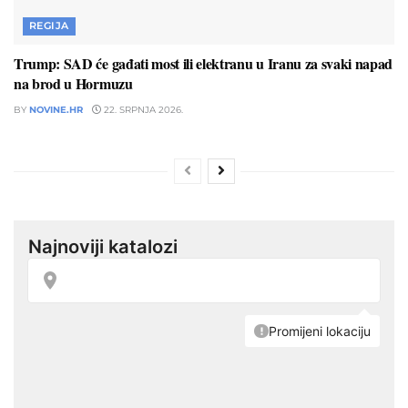
REGIJA
Trump: SAD će gađati most ili elektranu u Iranu za svaki napad
na brod u Hormuzu
BY
NOVINE.HR
22. SRPNJA 2026.