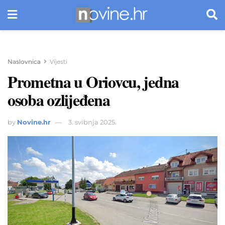
Naslovnica
Vijesti
Prometna u Oriovcu, jedna
osoba ozlijeđena
by
Novine.hr
3. svibnja 2025.