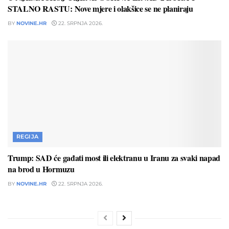
STALNO RASTU: Nove mjere i olakšice se ne planiraju
BY
NOVINE.HR
22. SRPNJA 2026.
REGIJA
Trump: SAD će gađati most ili elektranu u Iranu za svaki napad
na brod u Hormuzu
BY
NOVINE.HR
22. SRPNJA 2026.