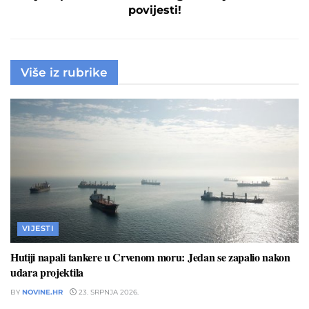
povijesti!
Više iz rubrike
VIJESTI
Hutiji napali tankere u Crvenom moru: Jedan se zapalio nakon
udara projektila
BY
NOVINE.HR
23. SRPNJA 2026.