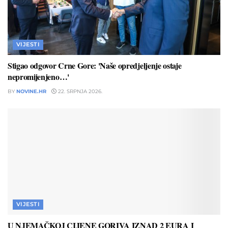
VIJESTI
Stigao odgovor Crne Gore: 'Naše opredjeljenje ostaje
nepromijenjeno…'
BY
NOVINE.HR
22. SRPNJA 2026.
VIJESTI
U NJEMAČKOJ CIJENE GORIVA IZNAD 2 EURA I