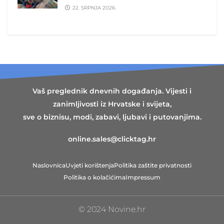
22. SRPNJA 2026.
Vaš preglednik dnevnih događanja. Vijesti i
zanimljivosti iz Hrvatske i svijeta,
sve o biznisu, modi, zabavi, ljubavi i putovanjima.
online.sales@clicktag.hr
Naslovnica
Uvjeti korištenja
Politika zaštite privatnosti
Politika o kolačićima
Impressum
© 2024 Novine.hr