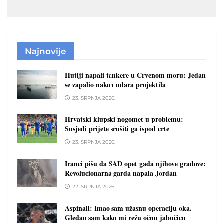
Najnovije
Hutiji napali tankere u Crvenom moru: Jedan
se zapalio nakon udara projektila
23. SRPNJA 2026.
Hrvatski klupski nogomet u problemu:
Susjedi prijete srušiti ga ispod crte
23. SRPNJA 2026.
Iranci pišu da SAD opet gađa njihove gradove:
Revolucionarna garda napala Jordan
22. SRPNJA 2026.
Aspinall: Imao sam užasnu operaciju oka.
Gledao sam kako mi režu očnu jabučicu