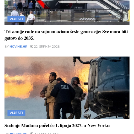
VIJESTI
Tri zemlje rade na vojnom avionu šeste generacije: Sve mora biti
gotovo do 2035.
BY
NOVINE.HR
22. SRPNJA 2026.
VIJESTI
Suđenje Maduru počet će 1. lipnja 2027. u New Yorku
BY
NOVINE.HR
22. SRPNJA 2026.