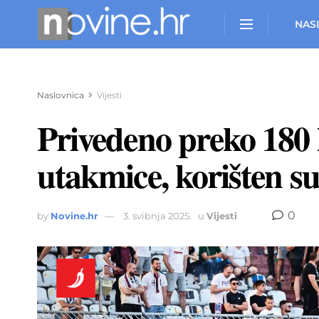
NAS
Naslovnica
Vijesti
Privedeno preko 180 l
utakmice, korišten s
0
by
Novine.hr
3. svibnja 2025.
u
Vijesti