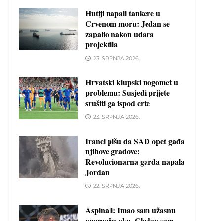
Hutiji napali tankere u
Crvenom moru: Jedan se
zapalio nakon udara
projektila
23. SRPNJA 2026.
Hrvatski klupski nogomet u
problemu: Susjedi prijete
srušiti ga ispod crte
23. SRPNJA 2026.
Iranci pišu da SAD opet gađa
njihove gradove:
Revolucionarna garda napala
Jordan
22. SRPNJA 2026.
Aspinall: Imao sam užasnu
operaciju oka. Gledao sam