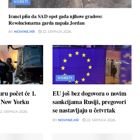
VIJESTI
Iranci pišu da SAD opet gađa njihove gradove:
Revolucionarna garda napala Jordan
BY
NOVINE.HR
22. SRPNJA 2026.
VIJESTI
ru počet će 1.
EU još bez dogovora o novim
u New Yorku
sankcijama Rusiji, pregovori
se nastavljaju u četvrtak
2. SRPNJA 2026.
BY
NOVINE.HR
22. SRPNJA 2026.