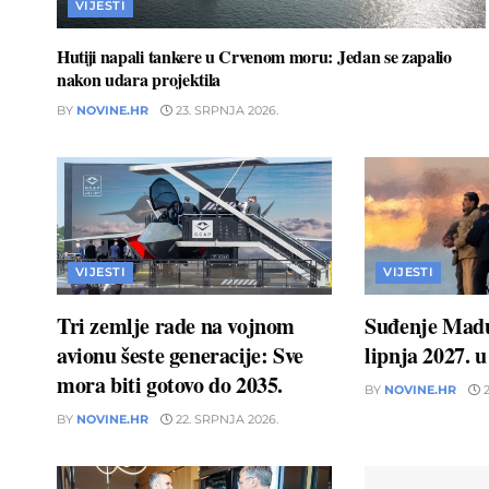
VIJESTI
Hutiji napali tankere u Crvenom moru: Jedan se zapalio
nakon udara projektila
BY
NOVINE.HR
23. SRPNJA 2026.
VIJESTI
VIJESTI
Tri zemlje rade na vojnom
Suđenje Madu
avionu šeste generacije: Sve
lipnja 2027. 
mora biti gotovo do 2035.
BY
NOVINE.HR
2
BY
NOVINE.HR
22. SRPNJA 2026.