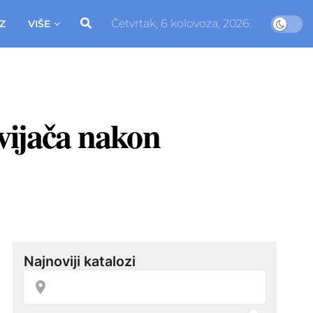
Četvrtak, 6 kolovoza, 2026.
Z
VIŠE
avijača nakon