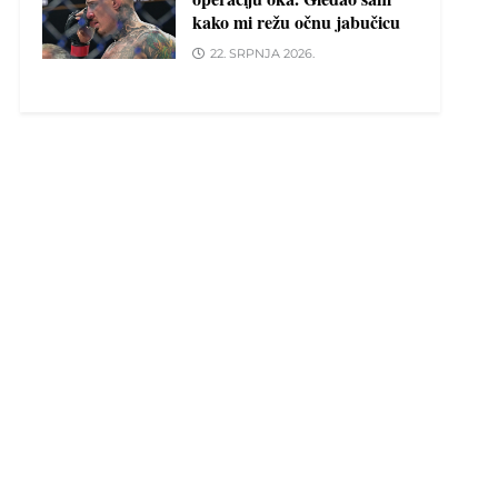
kako mi režu očnu jabučicu
22. SRPNJA 2026.