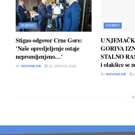
VIJESTI
VIJESTI
Stigao odgovor Crne Gore:
U NJEMAČK
'Naše opredjeljenje ostaje
GORIVA IZN
nepromijenjeno…'
STALNO RAS
i olakšice se 
BY
NOVINE.HR
22. SRPNJA 2026.
BY
NOVINE.HR
2