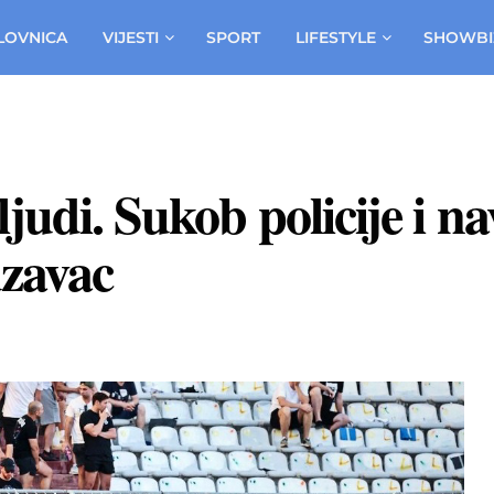
LOVNICA
VIJESTI
SPORT
LIFESTYLE
SHOWBI
judi. Sukob policije i n
uzavac