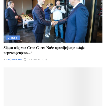
VIJESTI
Stigao odgovor Crne Gore: 'Naše opredjeljenje ostaje
nepromijenjeno…'
BY
NOVINE.HR
22. SRPNJA 2026.