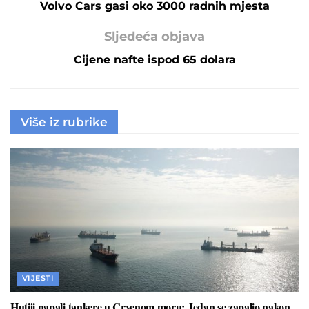
Volvo Cars gasi oko 3000 radnih mjesta
Sljedeća objava
Cijene nafte ispod 65 dolara
Više iz rubrike
VIJESTI
Hutiji napali tankere u Crvenom moru: Jedan se zapalio nakon