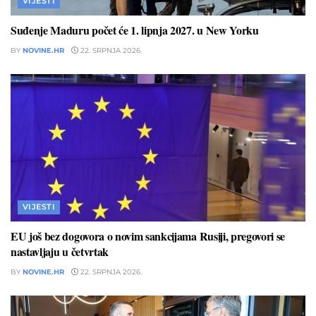
VIJESTI
Suđenje Maduru počet će 1. lipnja 2027. u New Yorku
BY
NOVINE.HR
22. SRPNJA 2026.
VIJESTI
EU još bez dogovora o novim sankcijama Rusiji, pregovori se
nastavljaju u četvrtak
BY
NOVINE.HR
22. SRPNJA 2026.