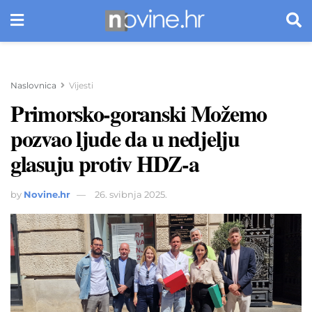
Naslovnica
Vijesti
Primorsko-goranski Možemo
pozvao ljude da u nedjelju
glasuju protiv HDZ-a
by
Novine.hr
26. svibnja 2025.