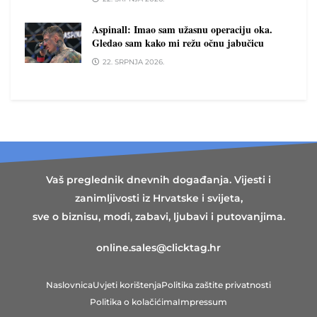
Aspinall: Imao sam užasnu operaciju oka.
Gledao sam kako mi režu očnu jabučicu
22. SRPNJA 2026.
Vaš preglednik dnevnih događanja. Vijesti i
zanimljivosti iz Hrvatske i svijeta,
sve o biznisu, modi, zabavi, ljubavi i putovanjima.
online.sales@clicktag.hr
Naslovnica
Uvjeti korištenja
Politika zaštite privatnosti
Politika o kolačićima
Impressum