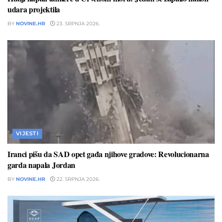
udara projektila
BY
NOVINE.HR
23. SRPNJA 2026.
VIJESTI
Iranci pišu da SAD opet gađa njihove gradove: Revolucionarna
garda napala Jordan
BY
NOVINE.HR
22. SRPNJA 2026.