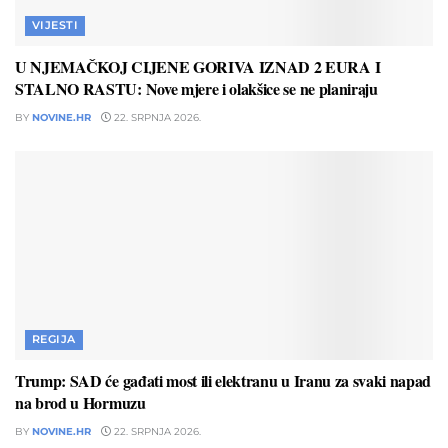
VIJESTI
U NJEMAČKOJ CIJENE GORIVA IZNAD 2 EURA I
STALNO RASTU: Nove mjere i olakšice se ne planiraju
BY
NOVINE.HR
22. SRPNJA 2026.
REGIJA
Trump: SAD će gađati most ili elektranu u Iranu za svaki napad
na brod u Hormuzu
BY
NOVINE.HR
22. SRPNJA 2026.