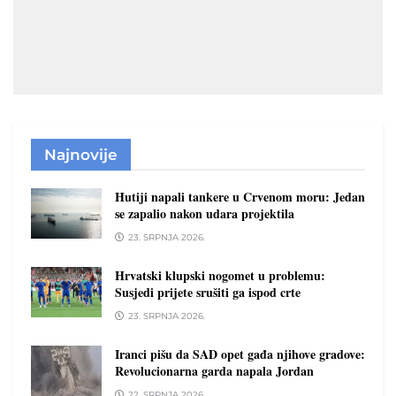
Najnovije
Hutiji napali tankere u Crvenom moru: Jedan
se zapalio nakon udara projektila
23. SRPNJA 2026.
Hrvatski klupski nogomet u problemu:
Susjedi prijete srušiti ga ispod crte
23. SRPNJA 2026.
Iranci pišu da SAD opet gađa njihove gradove:
Revolucionarna garda napala Jordan
22. SRPNJA 2026.