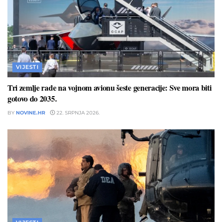
VIJESTI
Tri zemlje rade na vojnom avionu šeste generacije: Sve mora biti
gotovo do 2035.
BY
NOVINE.HR
22. SRPNJA 2026.