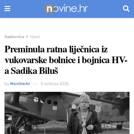
Naslovnica
Vijesti
Preminula ratna liječnica iz
vukovarske bolnice i bojnica HV-
a Sadika Biluš
by
Novine.hr
3. svibnja 2025.