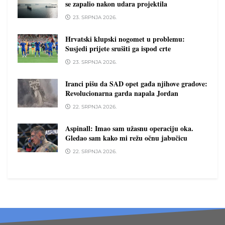
se zapalio nakon udara projektila
23. SRPNJA 2026.
Hrvatski klupski nogomet u problemu:
Susjedi prijete srušiti ga ispod crte
23. SRPNJA 2026.
Iranci pišu da SAD opet gađa njihove gradove:
Revolucionarna garda napala Jordan
22. SRPNJA 2026.
Aspinall: Imao sam užasnu operaciju oka.
Gledao sam kako mi režu očnu jabučicu
22. SRPNJA 2026.