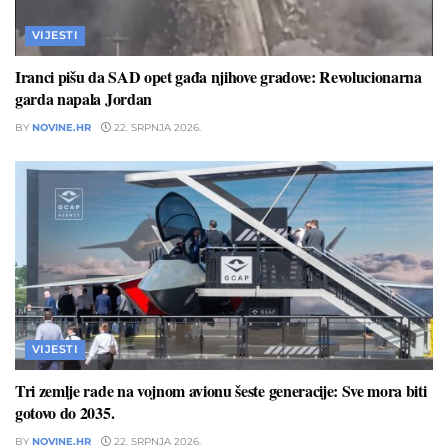
VIJESTI
Iranci pišu da SAD opet gađa njihove gradove: Revolucionarna
garda napala Jordan
BY
NOVINE.HR
22. SRPNJA 2026.
VIJESTI
Tri zemlje rade na vojnom avionu šeste generacije: Sve mora biti
gotovo do 2035.
BY
NOVINE.HR
22. SRPNJA 2026.