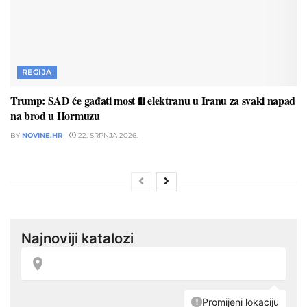
REGIJA
Trump: SAD će gađati most ili elektranu u Iranu za svaki napad
na brod u Hormuzu
BY
NOVINE.HR
22. SRPNJA 2026.