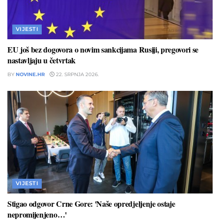
VIJESTI
EU još bez dogovora o novim sankcijama Rusiji, pregovori se
nastavljaju u četvrtak
BY
NOVINE.HR
22. SRPNJA 2026.
VIJESTI
Stigao odgovor Crne Gore: 'Naše opredjeljenje ostaje
nepromijenjeno…'