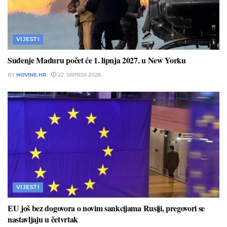
VIJESTI
Suđenje Maduru počet će 1. lipnja 2027. u New Yorku
BY
NOVINE.HR
22. SRPNJA 2026.
VIJESTI
EU još bez dogovora o novim sankcijama Rusiji, pregovori se
nastavljaju u četvrtak