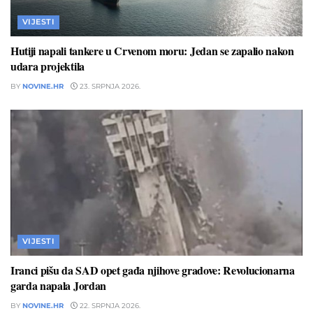
VIJESTI
Hutiji napali tankere u Crvenom moru: Jedan se zapalio nakon
udara projektila
BY
NOVINE.HR
23. SRPNJA 2026.
VIJESTI
Iranci pišu da SAD opet gađa njihove gradove: Revolucionarna
garda napala Jordan
BY
NOVINE.HR
22. SRPNJA 2026.