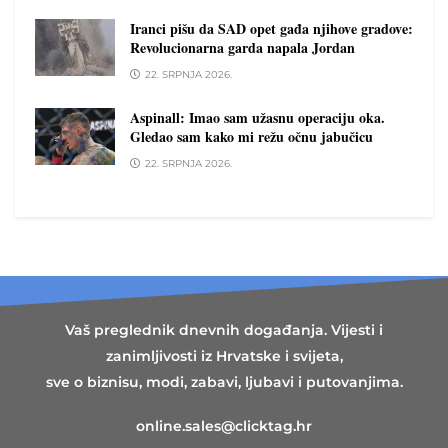
Iranci pišu da SAD opet gađa njihove gradove:
Revolucionarna garda napala Jordan
22. SRPNJA 2026.
Aspinall: Imao sam užasnu operaciju oka.
Gledao sam kako mi režu očnu jabučicu
22. SRPNJA 2026.
Vaš preglednik dnevnih događanja. Vijesti i
zanimljivosti iz Hrvatske i svijeta,
sve o biznisu, modi, zabavi, ljubavi i putovanjima.
online.sales@clicktag.hr