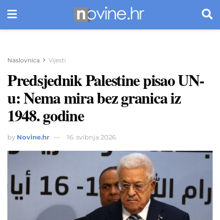
Naslovnica
Vijesti
Predsjednik Palestine pisao UN-
u: Nema mira bez granica iz
1948. godine
by
Novine.hr
16. svibnja 2026.