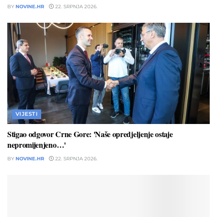
BY
NOVINE.HR
22. SRPNJA 2026.
VIJESTI
Stigao odgovor Crne Gore: 'Naše opredjeljenje ostaje
nepromijenjeno…'
BY
NOVINE.HR
22. SRPNJA 2026.